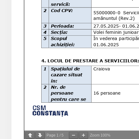
Page
1
/
5
Zoom
100%