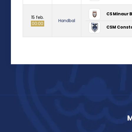
CS Minaur 
15 feb.
Handbal
00:00
CSM Const
M