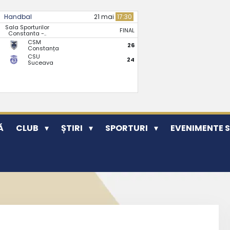
Handbal
21 mai
17:30
Sala Sporturilor
FINAL
Constanta -..
CSM
26
Constanța
CSU
24
Suceava
Ă
CLUB
ȘTIRI
SPORTURI
EVENIMENTE 