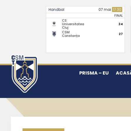
Handbal
07 mai
17:30
FINAL
CS
Universitatea
24
Cluj
CSM
27
Constanța
PRISMA – EU
ACAS