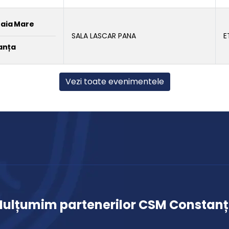
Baia Mare
SALA LASCAR PANA
E
anța
Vezi toate evenimentele
ulțumim partenerilor CSM Constan