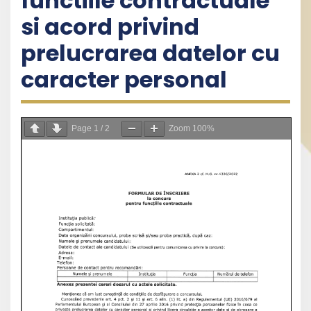
functiile contractuale
si acord privind
prelucrarea datelor cu
caracter personal
Page
1
/
2
Zoom
100%