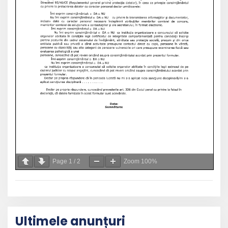
Page
1
/
2
Zoom
100%
Ultimele anunțuri