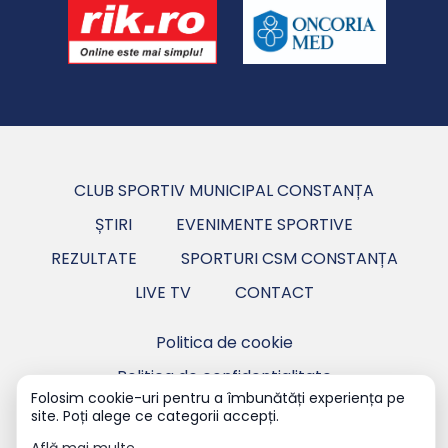
CLUB SPORTIV MUNICIPAL CONSTANȚA
ȘTIRI
EVENIMENTE SPORTIVE
REZULTATE
SPORTURI CSM CONSTANȚA
LIVE TV
CONTACT
Politica de cookie
Politica de confidentialitate
Folosim cookie-uri pentru a îmbunătăți experiența pe
site. Poți alege ce categorii accepți.
Copyright ©2026 CSM Constanța - Club Sportiv
Municipal Constanța.