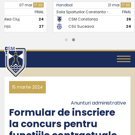
Handbal
21 mai
17:30
Handbal
Sala Sporturilor Constanta -..
FINAL
CSM Constanța
26
CS Universitate
CSU Suceava
24
CSM Constanț
15 martie 2024
Anunturi administrative
Formular de inscriere
la concurs pentru