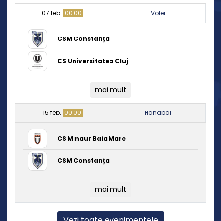
07 feb.
00:00
Volei
CSM Constanța
CS Universitatea Cluj
mai mult
15 feb.
00:00
Handbal
CS Minaur Baia Mare
CSM Constanța
mai mult
Vezi toate evenimentele