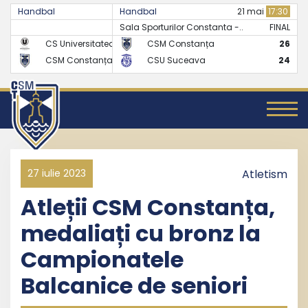
Handbal
Handbal
07 mai
17:30
21 mai
17:30
Sala Sporturilor Constanta -..
FINAL
FINAL
CS Universitatea Cluj
CSM Constanța
24
26
CSM Constanța
CSU Suceava
27
24
27 iulie 2023
Atletism
Atleții CSM Constanța,
medaliați cu bronz la
Campionatele
Balcanice de seniori