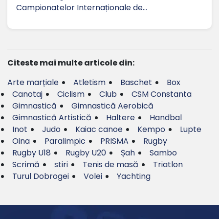
Campionatelor Internaționale de…
Citeste mai multe articole din:
Arte marțiale
Atletism
Baschet
Box
Canotaj
Ciclism
Club
CSM Constanta
Gimnastică
Gimnastică Aerobică
Gimnastică Artistică
Haltere
Handbal
Inot
Judo
Kaiac canoe
Kempo
Lupte
Oina
Paralimpic
PRISMA
Rugby
Rugby U18
Rugby U20
Șah
Sambo
Scrimă
stiri
Tenis de masă
Triatlon
Turul Dobrogei
Volei
Yachting