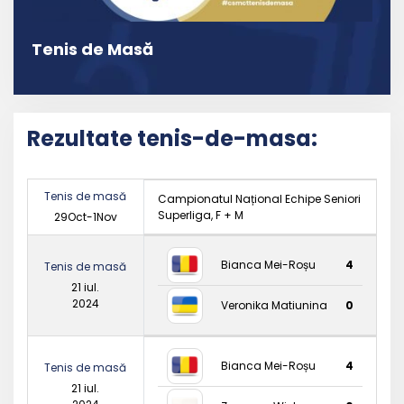
Tenis de Masă
Rezultate tenis-de-masa:
Tenis de masă
Campionatul Național Echipe Seniori
Superliga, F + M
29Oct-1Nov
Bianca Mei-Roșu
4
Tenis de masă
21 iul.
2024
Veronika Matiunina
0
Bianca Mei-Roșu
4
Tenis de masă
21 iul.