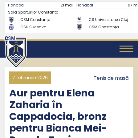
mai
17:30
Handbal
21 mai
17:30
Handbal
07 m
FINAL
Sala Sporturilor Constanta -..
FINAL
24
CSM Constanța
26
CS Universitatea Cluj
27
CSU Suceava
24
CSM Constanța
7 februarie 2026
Tenis de masă
Aur pentru Elena
Zaharia în
Cappadocia, bronz
pentru Bianca Mei-