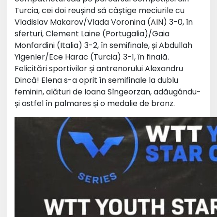
Turcia, cei doi reușind să câștige meciurile cu
Vladislav Makarov/Vlada Voronina (AIN) 3-0, în
sferturi, Clement Laine (Portugalia)/Gaia
Monfardini (Italia) 3-2, în semifinale, și Abdullah
Yigenler/Ece Harac (Turcia) 3-1, în finală.
Felicitări sportivilor și antrenorului Alexandru
Dincă! Elena s-a oprit în semifinale la dublu
feminin, alături de Ioana Sîngeorzan, adăugându-
și astfel în palmares și o medalie de bronz.