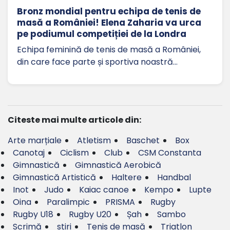
Bronz mondial pentru echipa de tenis de
masă a României! Elena Zaharia va urca
pe podiumul competiției de la Londra
Echipa feminină de tenis de masă a României,
din care face parte și sportiva noastră…
Citeste mai multe articole din:
Arte marțiale
Atletism
Baschet
Box
Canotaj
Ciclism
Club
CSM Constanta
Gimnastică
Gimnastică Aerobică
Gimnastică Artistică
Haltere
Handbal
Inot
Judo
Kaiac canoe
Kempo
Lupte
Oina
Paralimpic
PRISMA
Rugby
Rugby U18
Rugby U20
Șah
Sambo
Scrimă
stiri
Tenis de masă
Triatlon