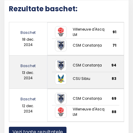
Rezultate baschet:
Villeneuve d'Ascq
91
Baschet
LM
18 dec.
2024
CSM Constanța
71
CSM Constanța
94
Baschet
13 dec.
2024
CSU Sibiu
83
CSM Constanța
69
Baschet
12 dec.
Villeneuve d'Ascq
2024
88
LM
Vezi toate rezultatele