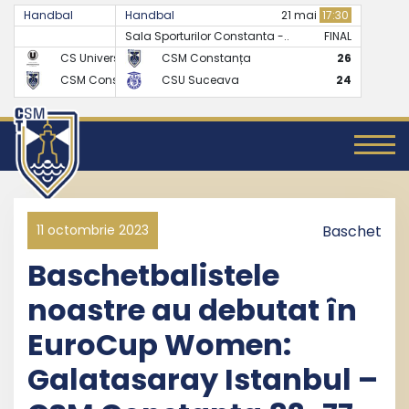
Handbal
Handbal
07 mai
17:30
21 mai
17:30
Sala Sporturilor Constanta -..
FINAL
FINAL
CS Universitatea Cluj
CSM Constanța
24
26
CSM Constanța
CSU Suceava
27
24
11 octombrie 2023
Baschet
Baschetbalistele
noastre au debutat în
EuroCup Women:
Galatasaray Istanbul –