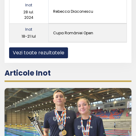
Inot
Rebecca Diaconescu
28 iul.
2024
Inot
Cupa României Open
18-21 Iul
Vezi toate rezultatele
Articole Inot