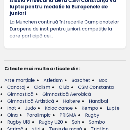
Aissia Prisecariu de la CSM Constanța va
lupta pentru medalie la Europenele de
juniori
La Munchen continuă întrecerile Campionatelor
Europene de înot pentru juniori, competiție la
care participă cei…
Citeste mai multe articole din:
Arte marțiale
Atletism
Baschet
Box
Canotaj
Ciclism
Club
CSM Constanta
Gimnastică
Gimnastică Aerobică
Gimnastică Artistică
Haltere
Handbal
Inot
Judo
Kaiac canoe
Kempo
Lupte
Oina
Paralimpic
PRISMA
Rugby
Rugby U18
Rugby U20
Șah
Sambo
Scrimă
stiri
Tenis de masă
Triatlon