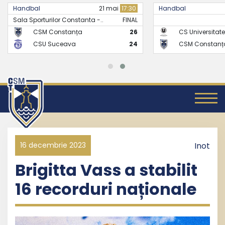
Handbal
21 mai
17:30
Handbal
Sala Sporturilor Constanta -..
FINAL
CSM Constanța
26
CS Universitate
CSU Suceava
24
CSM Constanț
16 decembrie 2023
Inot
Brigitta Vass a stabilit
16 recorduri naționale