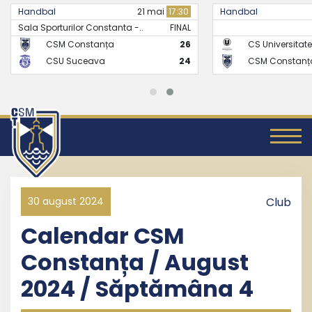
Handbal
21 mai
17:30
Handbal
Sala Sporturilor Constanta -..
FINAL
CSM Constanța
26
CS Universitate
CSU Suceava
24
CSM Constanț
30 august 2024
Club
Calendar CSM
Constanța / August
2024 / Săptămâna 4