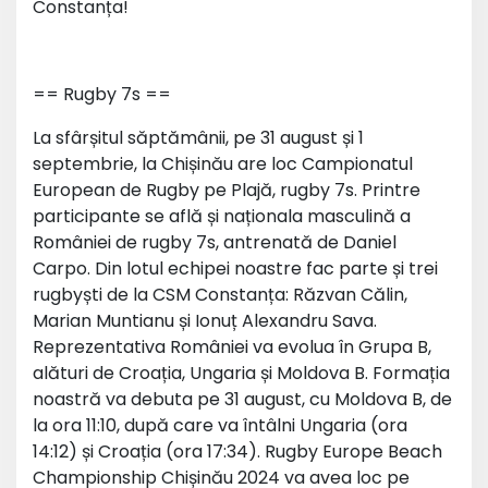
Constanța!
== Rugby 7s ==
La sfârșitul săptămânii, pe 31 august și 1
septembrie, la Chișinău are loc Campionatul
European de Rugby pe Plajă, rugby 7s. Printre
participante se află și naționala masculină a
României de rugby 7s, antrenată de Daniel
Carpo. Din lotul echipei noastre fac parte și trei
rugbyști de la CSM Constanța: Răzvan Călin,
Marian Muntianu și Ionuț Alexandru Sava.
Reprezentativa României va evolua în Grupa B,
alături de Croația, Ungaria și Moldova B. Formația
noastră va debuta pe 31 august, cu Moldova B, de
la ora 11:10, după care va întâlni Ungaria (ora
14:12) și Croația (ora 17:34). Rugby Europe Beach
Championship Chișinău 2024 va avea loc pe