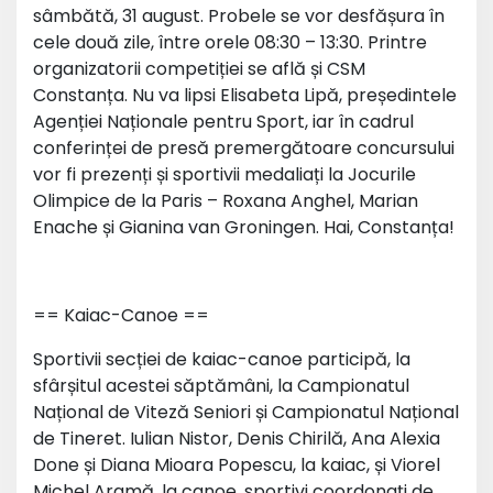
sâmbătă, 31 august. Probele se vor desfășura în
cele două zile, între orele 08:30 – 13:30. Printre
organizatorii competiției se află și CSM
Constanța. Nu va lipsi Elisabeta Lipă, președintele
Agenției Naționale pentru Sport, iar în cadrul
conferinței de presă premergătoare concursului
vor fi prezenți și sportivii medaliați la Jocurile
Olimpice de la Paris – Roxana Anghel, Marian
Enache și Gianina van Groningen. Hai, Constanța!
== Kaiac-Canoe ==
Sportivii secției de kaiac-canoe participă, la
sfârșitul acestei săptămâni, la Campionatul
Național de Viteză Seniori și Campionatul Național
de Tineret. Iulian Nistor, Denis Chirilă, Ana Alexia
Done și Diana Mioara Popescu, la kaiac, și Viorel
Michel Aramă, la canoe, sportivi coordonați de