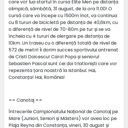
care vor lua startul în cursa Elite Men pe distanța
olimpică, sâmbătă, 31 august, de la ora 11.00! O
cursă care va începe cu 1500m înot, va continua
cu 8 tururi de bicicletă pe distanța de 40,6km, cu
o diferență de nivel de 70-80m pe tur și se va
încheia cu 4 tururi de alergare pe distanța de
10km. Un traseu cu o diferență totală de nivel de
572 de metri! Îi dorim succes sportivului antrenat
de Cristi Doicescu! Carol Popa și seniorul
Sebastien Pascal sunt cei doi triatloniști care vor
repezenta țara noastră la Istanbul. Hai,
Constanța! Hai, România!
== Canotaj ==
Întrecerile Campionatului Național de Canotaj pe
Mare (Juniori, Seniori și Masters) vor avea loc pe
Plaja Reyna din Constanța, vineri, 30 august și