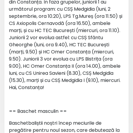
din Constanța. În faza grupelor, juniorii 1 au
următorul program: cu CSȘ Medgidia (luni, 2
septembrie, ora 10.20), LPS Tg.Mureș (ora 11.50) și
CS Axiopolis Cernavodă (ora 16.50), ambele
marți, și cu HC TEC București (miercuri, ora 11.10).
Juniorii 2 vor evolua astfel: cu CSȘ Sfântu
Gheorghe (luni, ora 9.40), HC TEC București
(marți, 9.50) și HC Omer Constanța (miercuri,
9.50). Juniorii 3 vor evolua cu LPS Bistrița (ora
9.00), HC Omer Constanța II (ora 14.00), ambele
luni, cu CS Unirea Savieni (8.30), CSȘ Medgidia
(15.30), marți și cu CSȘ Medgidia I (9.10), miercuri.
Hai, Constanța!
== Baschet masculin ==
Baschetbaliștii noștri încep meciurile de
pregătire pentru noul sezon, care debutează la