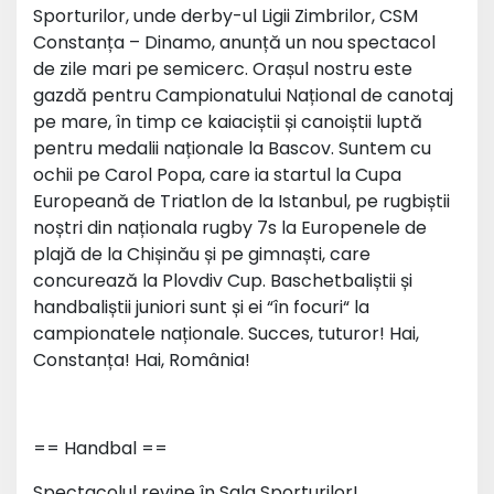
Sporturilor, unde derby-ul Ligii Zimbrilor, CSM
Constanța – Dinamo, anunță un nou spectacol
de zile mari pe semicerc. Orașul nostru este
gazdă pentru Campionatului Național de canotaj
pe mare, în timp ce kaiaciștii și canoiștii luptă
pentru medalii naționale la Bascov. Suntem cu
ochii pe Carol Popa, care ia startul la Cupa
Europeană de Triatlon de la Istanbul, pe rugbiștii
noștri din naționala rugby 7s la Europenele de
plajă de la Chișinău și pe gimnaști, care
concurează la Plovdiv Cup. Baschetbaliștii și
handbaliștii juniori sunt și ei “în focuri“ la
campionatele naționale. Succes, tuturor! Hai,
Constanța! Hai, România!
== Handbal ==
Spectacolul revine în Sala Sporturilor!