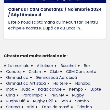
Calendar CSM Constanța / Noiembrie 2024
/ Săptămâna 4
Este o nouă săptămână cu meciuri tari pentru
echipele noastre. După ce au jucat în…
Citeste mai multe articole din:
Arte marțiale
Atletism
Baschet
Box
Canotaj
Ciclism
Club
CSM Constanta
Gimnastică
Gimnastică Aerobică
Gimnastică Artistică
Haltere
Handbal
Inot
Judo
Kaiac canoe
Kempo
Lupte
Oina
Paralimpic
PRISMA
Rugby
Rugby U18
Rugby U20
Șah
Sambo
Scrimă
stiri
Tenis de masă
Triatlon