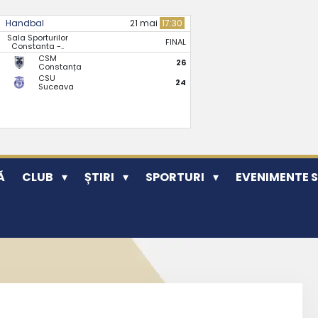
Handbal
21 mai
17:30
Sala Sporturilor
FINAL
Constanta -..
CSM
26
Constanța
CSU
24
Suceava
Ă
CLUB
ȘTIRI
SPORTURI
EVENIMENTE 