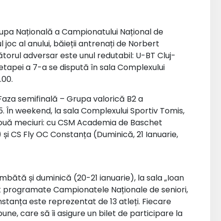
rupa Națională a Campionatului Național de
l joc al anului, băieții antrenați de Norbert
torul adversar este unul redutabil: U-BT Cluj-
 etapei a 7-a se dispută în sala Complexului
.00.
aza semifinală – Grupa valorică B2 a
. În weekend, la sala Complexului Sportiv Tomis,
 două meciuri: cu CSM Academia de Baschet
 și CS Fly OC Constanța (Duminică, 21 Ianuarie,
âmbătă și duminică (20-21 ianuarie), la sala „Ioan
unt programate Campionatele Naționale de seniori,
onstanța este reprezentat de 13 atleți. Fiecare
ne, care să îi asigure un bilet de participare la