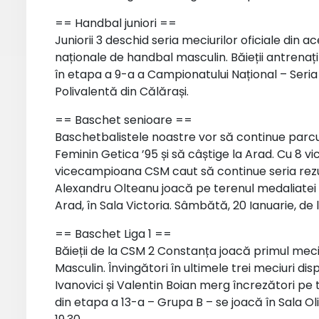
== Handbal juniori ==
Juniorii 3 deschid seria meciurilor oficiale din
naționale de handbal masculin. Băieții antrenați
în etapa a 9-a a Campionatului Național – Seria C.
Polivalentă din Călărași.
== Baschet senioare ==
Baschetbalistele noastre vor să continue parcu
Feminin Getica ’95 și să câștige la Arad. Cu 8 vic
vicecampioana CSM caut să continue seria rezu
Alexandru Olteanu joacă pe terenul medaliatei 
Arad, în Sala Victoria. Sâmbătă, 20 Ianuarie, de 
== Baschet Liga 1 ==
Băieții de la CSM 2 Constanța joacă primul meci 
Masculin. Învingători în ultimele trei meciuri di
Ivanovici și Valentin Boian merg încrezători pe t
din etapa a 13-a – Grupa B – se joacă în Sala Olim