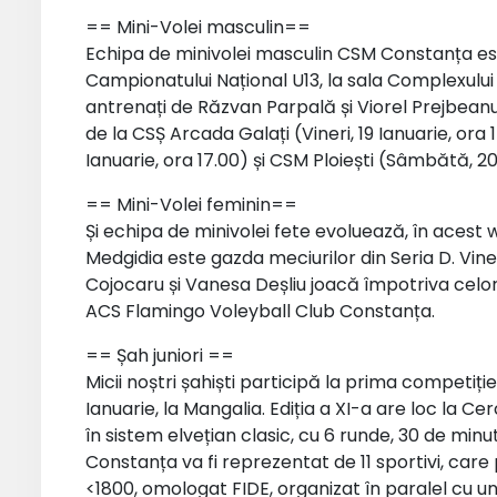
== Mini-Volei masculin==
Echipa de minivolei masculin CSM Constanța est
Campionatului Național U13, la sala Complexului S
antrenați de Răzvan Parpală și Viorel Prejbeanu
de la CSȘ Arcada Galați (Vineri, 19 Ianuarie, or
Ianuarie, ora 17.00) și CSM Ploiești (Sâmbătă, 20 
== Mini-Volei feminin==
Și echipa de minivolei fete evoluează, în acest 
Medgidia este gazda meciurilor din Seria D. Vin
Cojocaru și Vanesa Deșliu joacă împotriva celor
ACS Flamingo Voleyball Club Constanța.
== Șah juniori ==
Micii noștri șahiști participă la prima competiți
Ianuarie, la Mangalia. Ediția a XI-a are loc la C
în sistem elvețian clasic, cu 6 runde, 30 de mi
Constanța va fi reprezentat de 11 sportivi, care
<1800, omologat FIDE, organizat în paralel cu un 