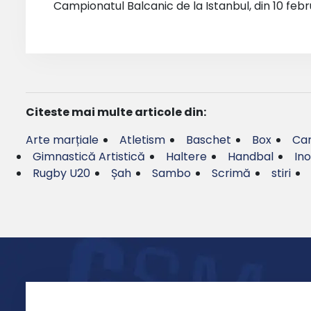
Campionatul Balcanic de la Istanbul, din 10 febr
Citeste mai multe articole din:
Arte marțiale
Atletism
Baschet
Box
Can
Gimnastică Artistică
Haltere
Handbal
Ino
Rugby U20
Șah
Sambo
Scrimă
stiri