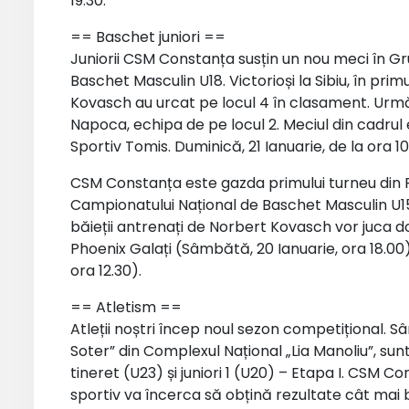
19.30.
== Baschet juniori ==
Juniorii CSM Constanța susțin un nou meci în G
Baschet Masculin U18. Victorioși la Sibiu, în primu
Kovasch au urcat pe locul 4 în clasament. Urmă
Napoca, echipa de pe locul 2. Meciul din cadrul
Sportiv Tomis. Duminică, 21 Ianuarie, de la ora 10
CSM Constanța este gazda primului turneu din F
Campionatului Național de Baschet Masculin U15
băieții antrenați de Norbert Kovasch vor juca
Phoenix Galați (Sâmbătă, 20 Ianuarie, ora 18.00)
ora 12.30).
== Atletism ==
Atleții noștri încep noul sezon competițional. S
Soter” din Complexul Național „Lia Manoliu”, s
tineret (U23) și juniori 1 (U20) – Etapa I. CSM C
sportiv va încerca să obțină rezultate cât mai bu