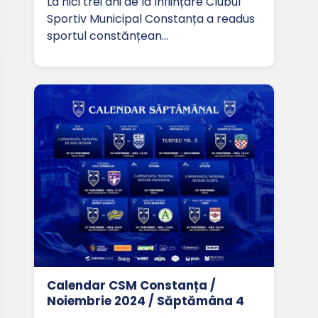
La nici trei ani de la înființare Clubul
Sportiv Municipal Constanța a readus
sportul constănțean…
Calendar CSM Constanța /
Noiembrie 2024 / Săptămâna 4