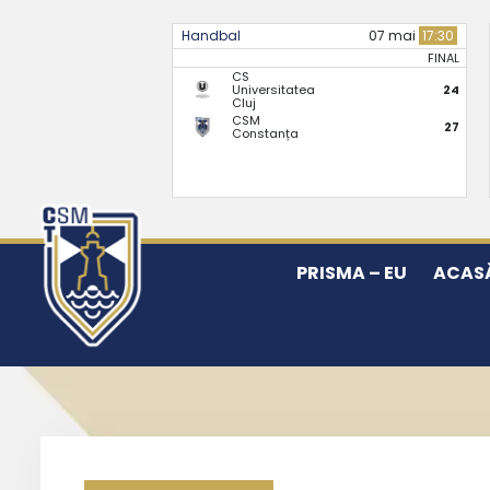
Handbal
07 mai
17:30
FINAL
CS
Universitatea
24
Cluj
CSM
27
Constanța
PRISMA – EU
ACAS