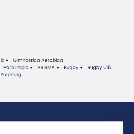
că
Gimnastică Aerobică
Paralimpic
PRISMA
Rugby
Rugby U18
Yachting