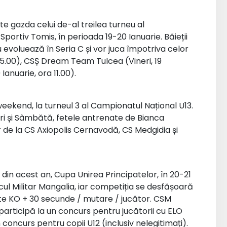
e gazda celui de-al treilea turneu al
portiv Tomis, în perioada 19-20 Ianuarie. Băieții
 evoluează în Seria C și vor juca împotriva celor
a 15.00), CSȘ Dream Team Tulcea (Vineri, 19
Ianuarie, ora 11.00).
weekend, la turneul 3 al Campionatul Național U13.
eri și Sâmbătă, fetele antrenate de Bianca
 de la CS Axiopolis Cernavodă, CS Medgidia și
e din acest an, Cupa Unirea Principatelor, în 20-21
ercul Militar Mangalia, iar competiția se desfășoară
nute KO + 30 secunde / mutare / jucător. CSM
 participă la un concurs pentru jucătorii cu ELO
concurs pentru copii U12 (inclusiv nelegitimați).