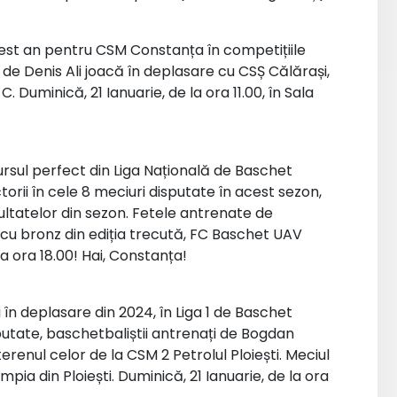
 acest an pentru CSM Constanța în competițiile
 de Denis Ali joacă în deplasare cu CSȘ Călărași,
 Duminică, 21 Ianuarie, de la ora 11.00, în Sala
rsul perfect din Liga Națională de Baschet
torii în cele 8 meciuri disputate în acest sezon,
ltatelor din sezon. Fetele antrenate de
cu bronz din ediția trecută, FC Baschet UAV
la ora 18.00! Hai, Constanța!
în deplasare din 2024, în Liga 1 de Baschet
sputate, baschetbaliștii antrenați de Bogdan
erenul celor de la CSM 2 Petrolul Ploiești. Meciul
pia din Ploiești. Duminică, 21 Ianuarie, de la ora