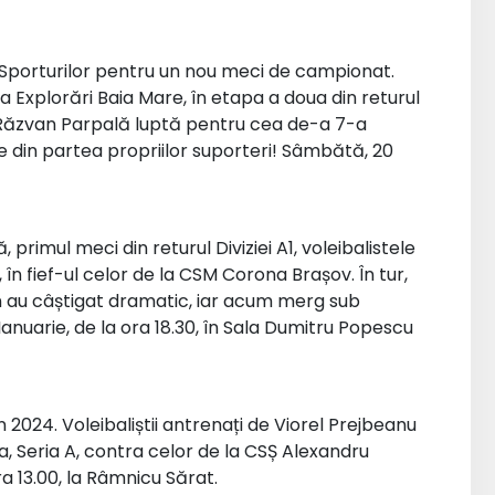
la Sporturilor pentru un nou meci de campionat.
a Explorări Baia Mare, în etapa a doua din returul
 și Răzvan Parpală luptă pentru cea de-a 7-a
re din partea propriilor suporteri! Sâmbătă, 20
imul meci din returul Diviziei A1, voleibalistele
în fief-ul celor de la CSM Corona Brașov. În tur,
n au câștigat dramatic, iar acum merg sub
anuarie, de la ora 18.30, în Sala Dumitru Popescu
n 2024. Voleibaliștii antrenați de Viorel Prejbeanu
, Seria A, contra celor de la CSȘ Alexandru
ra 13.00, la Râmnicu Sărat.