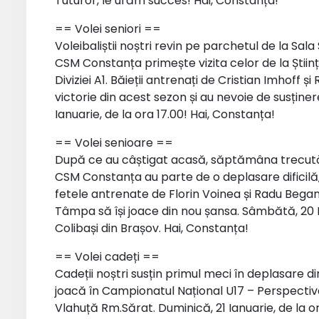
Tuturor, le urăm succes! Hai, Constanța!
== Volei seniori ==
Voleibaliștii noștri revin pe parchetul de la Sa
CSM Constanța primește vizita celor de la Științ
Diviziei A1. Băieții antrenați de Cristian Imhoff
victorie din acest sezon și au nevoie de susține
Ianuarie, de la ora 17.00! Hai, Constanța!
== Volei senioare ==
După ce au câștigat acasă, săptămâna trecută, pr
CSM Constanța au parte de o deplasare dificilă, 
fetele antrenate de Florin Voinea și Radu Bega
Tâmpa să își joace din nou șansa. Sâmbătă, 20 I
Colibași din Brașov. Hai, Constanța!
== Volei cadeți ==
Cadeții noștri susțin primul meci în deplasare di
joacă în Campionatul Național U17 – Perspectiva
Vlahuță Rm.Sărat. Duminică, 21 Ianuarie, de la o