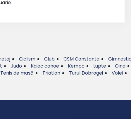
uarie.
otaj
Ciclism
Club
CSM Constanta
Gimnasti
t
Judo
Kaiac canoe
Kempo
Lupte
Oina
Tenis de masă
Triatlon
Turul Dobrogei
Volei