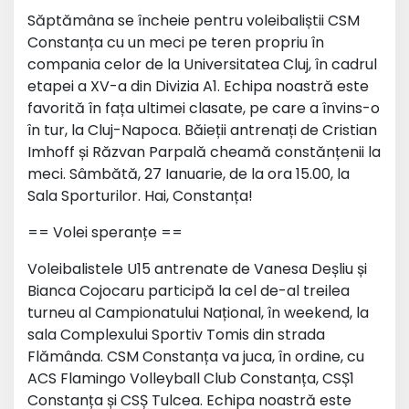
Săptămâna se încheie pentru voleibaliștii CSM
Constanța cu un meci pe teren propriu în
compania celor de la Universitatea Cluj, în cadrul
etapei a XV-a din Divizia A1. Echipa noastră este
favorită în fața ultimei clasate, pe care a învins-o
în tur, la Cluj-Napoca. Băieții antrenați de Cristian
Imhoff și Răzvan Parpală cheamă constănțenii la
meci. Sâmbătă, 27 Ianuarie, de la ora 15.00, la
Sala Sporturilor. Hai, Constanța!
== Volei speranțe ==
Voleibalistele U15 antrenate de Vanesa Deșliu și
Bianca Cojocaru participă la cel de-al treilea
turneu al Campionatului Național, în weekend, la
sala Complexului Sportiv Tomis din strada
Flămânda. CSM Constanța va juca, în ordine, cu
ACS Flamingo Volleyball Club Constanța, CSȘ1
Constanța și CSȘ Tulcea. Echipa noastră este