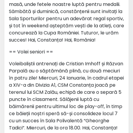
masă, unde fetele noastre luptă pentru medalii.
Sâmbătă și duminică, constănțenii sunt invitați la
Sala Sporturilor pentru un adevărat regal sportiv,
și tot în weekend așteptăm vești de la atleți, care
concurează la Cupa României. Tuturor, le urăm
succes! Hai, Constanța! Hai, România!
== Volei seniori ==
Voleibaliștii antrenați de Cristian Imhoff și Răzvan
Parpală au o săptămână plină, cu două meciuri
în patru zile! Miercuri, 24 Ianuarie, în cadrul etapei
a XIV-a din Divizia A1, CSM Constanța joacă pe
terenul lui SCM Zalău, echipă de care o separă 5
puncte în clasament. Sălăjenii luptă cu
băimărenii pentru ultimul loc de play-off, în timp
ce băieții noștri speră să-și consolideze locul 7
cu un succes în Sala Polivalentă “Gheorghe
Tadici”. Miercuri, de la ora 18.00. Hai, Constanța!