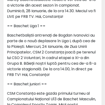
a victorie din acest sezon în campionat.
Duminică, 28 Ianuarie, de la ora 14.30. Meciul va fi
LIVE pe FRB TV. Hai, Constanța!
== Baschet Liga 1 ==
Baschetbaliștii antrenați de Bogdan Ivanovici au
parte de o nouă deplasare în Liga I, după cea de
la Ploiești. Miercuri, 24 Ianuarie, de Ziua Unirii
Principatelor, CSM 2 Constanța joacă pe terenul
lui CSO 2 Voluntari, în cadrul etapei a XI-a din
Grupa B. Băieții noștri luptă pentru cea de-a 8-a
victorie stagională. De la ora 14.00, în direct pe
FRB TV! Hai, Constanța!
== Baschet juniori ==
CSM Constanța este gazda primului turneu al
Campionatului Național U13 de Baschet Masculin,
la Complexul Sportiv Tomis. Micii noștri