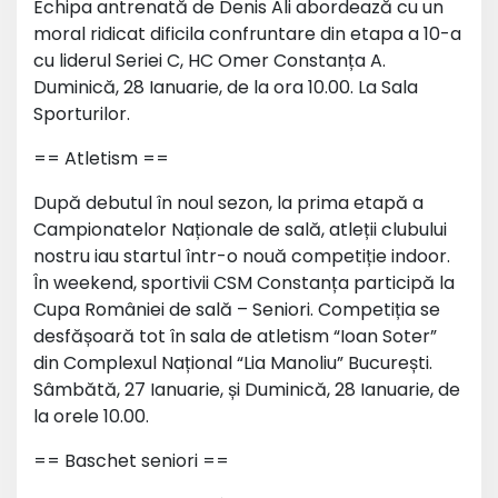
Echipa antrenată de Denis Ali abordează cu un
moral ridicat dificila confruntare din etapa a 10-a
cu liderul Seriei C, HC Omer Constanța A.
Duminică, 28 Ianuarie, de la ora 10.00. La Sala
Sporturilor.
== Atletism ==
După debutul în noul sezon, la prima etapă a
Campionatelor Naționale de sală, atleții clubului
nostru iau startul într-o nouă competiție indoor.
În weekend, sportivii CSM Constanța participă la
Cupa României de sală – Seniori. Competiția se
desfășoară tot în sala de atletism “Ioan Soter”
din Complexul Național “Lia Manoliu” București.
Sâmbătă, 27 Ianuarie, și Duminică, 28 Ianuarie, de
la orele 10.00.
== Baschet seniori ==