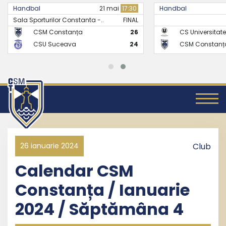
Handbal
21 mai
17:30
Handbal
Sala Sporturilor Constanta -..
FINAL
CSM Constanța
26
CS Universitate
CSU Suceava
24
CSM Constanț
26 ianuarie 2024
Club
Calendar CSM
Constanța / Ianuarie
2024 / Săptămâna 4