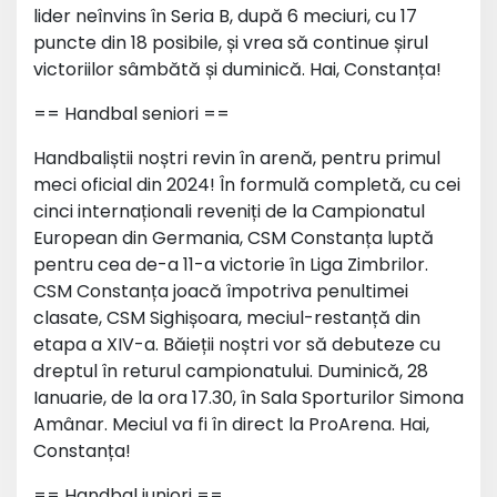
lider neînvins în Seria B, după 6 meciuri, cu 17
puncte din 18 posibile, și vrea să continue șirul
victoriilor sâmbătă și duminică. Hai, Constanța!
== Handbal seniori ==
Handbaliștii noștri revin în arenă, pentru primul
meci oficial din 2024! În formulă completă, cu cei
cinci internaționali reveniți de la Campionatul
European din Germania, CSM Constanța luptă
pentru cea de-a 11-a victorie în Liga Zimbrilor.
CSM Constanța joacă împotriva penultimei
clasate, CSM Sighișoara, meciul-restanță din
etapa a XIV-a. Băieții noștri vor să debuteze cu
dreptul în returul campionatului. Duminică, 28
Ianuarie, de la ora 17.30, în Sala Sporturilor Simona
Amânar. Meciul va fi în direct la ProArena. Hai,
Constanța!
== Handbal juniori ==