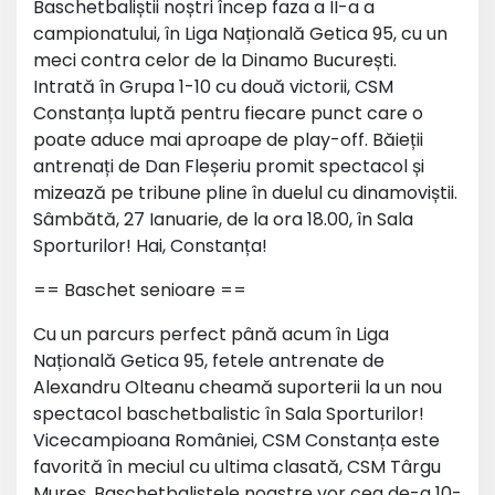
Baschetbaliștii noștri încep faza a II-a a
campionatului, în Liga Națională Getica 95, cu un
meci contra celor de la Dinamo București.
Intrată în Grupa 1-10 cu două victorii, CSM
Constanța luptă pentru fiecare punct care o
poate aduce mai aproape de play-off. Băieții
antrenați de Dan Fleșeriu promit spectacol și
mizează pe tribune pline în duelul cu dinamoviștii.
Sâmbătă, 27 Ianuarie, de la ora 18.00, în Sala
Sporturilor! Hai, Constanța!
== Baschet senioare ==
Cu un parcurs perfect până acum în Liga
Națională Getica 95, fetele antrenate de
Alexandru Olteanu cheamă suporterii la un nou
spectacol baschetbalistic în Sala Sporturilor!
Vicecampioana României, CSM Constanța este
favorită în meciul cu ultima clasată, CSM Târgu
Mureș. Baschetbalistele noastre vor cea de-a 10-