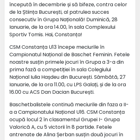
începută în decembrie și să bifeze, contra celor
de la Știința București, al patrulea succes
consecutiv în Grupa Națională! Duminică, 28
Ianuarie, de la ora 14.00, în sala Complexului
Sportiv Tomis. Hai, Constanța!
CSM Constanța U13 începe meciurile în
Campionatul Național de Baschet Feminin. Fetele
noastre susțin primele jocuri în Grupa a 3-a din
prima fază a competiției în sala Colegiului
Național Iulia Hașdeu din București. Sâmbătă, 27
Ianuarie, de la ora 11.00, cu LPS Galați, și de la ora
16.00 cu ACS Dan Dacian București.
Baschetbalistele continuă meciurile din faza a II-
a a Campionatului Național U16. CSM Constanța
ocupă locul 2 în clasamentul Grupei I- Grupa
Valorică A, cu 5 victorii în 8 partide. Fetele
antrenate de Alina Șerban susțin două jocuri în