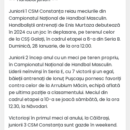
Juniorii 1 CSM Constanța reiau meciurile din
Campionatul Național de Handbal Masculin.
Handbaliștii antrenați de Enis Murtaza debutează
în 2024 cu un joc în deplasare, pe terenul celor
de la CSȘ Galați, în cadrul etapei a 8-a din Seria B.
Duminică, 28 Ianuarie, de la ora 12.00.
Juniorii 2 încep anul cu un meci pe teren propriu,
în Campionatul Național de Handbal Masculin.
Liderii neînvinși în Seria E, cu 7 victorii și un egal,
băieții antrenați de Ionuț Pușcașu pornesc favoriți
contra celor de la Arrubium Măcin, echipă aflată
pe ultima poziție a clasamentului. Meciul din
cadrul etapei a 10-a se joacă sâmbătă, de la ora
12.30, la Năvodari.
Victorioși în primul meci al anului, la Călărași,
juniorii 3 CSM Constanța sunt gazde în weekend.