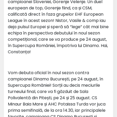
campioanei Sloveniei, Gorenje Velenje. Un duel
european de top, Gorenje fiind, ca și CSM,
calificată direct în faza grupelor EHF European
League în acest sezon! Nistor, Vasile & comp iau
deja pulsul Europei și speră să “lege” cât mai bine
echipa în perspectiva debutului în noul sezon
competițional, care se va produce pe 24 august,
în Supercupa României, împotriva lui Dinamo. Hai,
Constanța!
Vom debuta oficial în noul sezon contra
campioanei Dinamo București, pe 24 august, în
Supercupa României! Sorții au decis meciurile
turneului final, care va fi găzduit de Sala
Polivalentă din Pitești, pe 24 și 25 august. CS
Minaur Baia Mare și AHC Potaissa Turda vor juca
prima semifinală, de la ora 14.30, iar principalele
favorite, campioana CS Dinamo București și