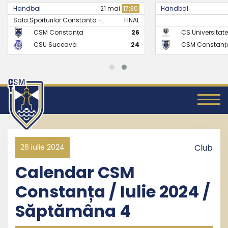
Handbal
21 mai
17:30
Handbal
Sala Sporturilor Constanta -..
FINAL
CSM Constanța
26
CS Universitate
CSU Suceava
24
CSM Constanț
26 iulie 2024
Club
Calendar CSM
Constanța / Iulie 2024 /
Săptămâna 4