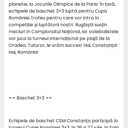
planetei, la Jocurile Olimpice de la Paris! În țară,
echipele de baschet 3×3 luptă pentru Cupa
României, trofeu pentru care vor intra în
competiție și luptătorii noștri. Rugbiștii susțin
meciuri în Campionatul Național, iar voleibalistele
vor juca la turneul internațional pe plajă de la
Oradea. Tuturor, le urăm succes! Hai, Constanța!
Hai, România!
== Baschet 3×3 ==
Echipele de baschet CSM Constanța participă la
turneul Cupei României 3×3, în 26 și 27 iulie, la Sala