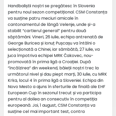
Handbaliștii noștri se pregătesc în Slovenia
pentru noul sezon competițional. CSM Constanța
va susține patru meciuri amicale în
cantonamentul de lângă Velenje, unde și-a
stabilit “cartierul general” pentru două
săptămâni. Vineri, 26 iulie, echipa antrenată de
George Buricea și Ionuț Pușcașu va întâlni o
selecționată a Chinei, iar sâmbătă, 27 iulie, va
juca împotriva echipei MRK Čakovec, nou-
promovată în prima ligă a Croației. După
“încălzirea” din weekend, băieții noștri trec la
următorul nivel și dau piept marți, 30 iulie, cu MRK
Krka, locul 4 în prima ligă a Sloveniei. Echipa din
Novo Mesto a ajuns în sferturile de finală ale EHF
European Cup în sezonul trecut și va participa
pentru al doilea an consecutiv în competiția
europeană. Joi, 1 august, CSM Constanța va
susține cel mai important test, contra