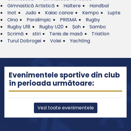
Gimnastică Artistică
Haltere
Handbal
Inot
Judo
Kaiac canoe
Kempo
Lupte
Oina
Paralimpic
PRISMA
Rugby
Rugby U18
Rugby U20
Șah
Sambo
Scrimă
stiri
Tenis de masă
Triatlon
Turul Dobrogei
Volei
Yachting
Evenimentele sportive din club
în perioada următoare:
Vezi toate evenimentele