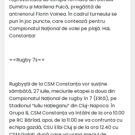
Dumitru și Marilena Puică, pregătită de
antrenorul Florin Voinea. În cadrul turneului se
pun în joc puncte, care contează pentru
Campionatul Național de volei pe plajă. Hai,
Constanța!
==Rugby 7s==
Rugbyștii de la CSM Constanța vor susține
sâmbătă, 27 iulie, meciurile etapei a doua din
Campionatul Național de rugby în 7 (Elită), pe
Stadionul “Iuliu Hațieganu” din Cluj-Napoca. În
Grupa B, CSM Constanța va întâlni de la ora 10.00
pe RC Bârlad, apoi, de la 11.00 se va confrunta cu
echipa gazdă, CSU Elbi Cluj și de la ora 12.40 cu
CSM Galați, după care va urma meciul de