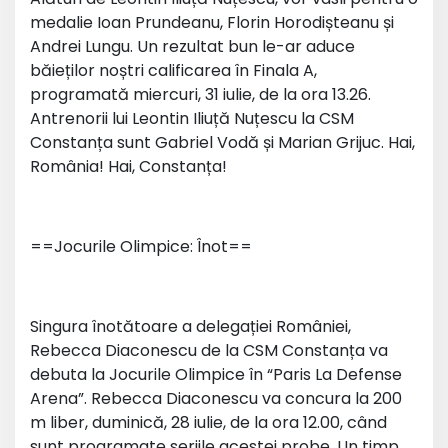
medalie Ioan Prundeanu, Florin Horodișteanu și
Andrei Lungu. Un rezultat bun le-ar aduce
băieților noștri calificarea în Finala A,
programată miercuri, 31 iulie, de la ora 13.26.
Antrenorii lui Leontin Iliuță Nuțescu la CSM
Constanța sunt Gabriel Vodă și Marian Grijuc. Hai,
România! Hai, Constanța!
==Jocurile Olimpice: Înot==
Singura înotătoare a delegației României,
Rebecca Diaconescu de la CSM Constanța va
debuta la Jocurile Olimpice în “Paris La Defense
Arena”. Rebecca Diaconescu va concura la 200
m liber, duminică, 28 iulie, de la ora 12.00, când
sunt programate seriile acestei probe. Un timp