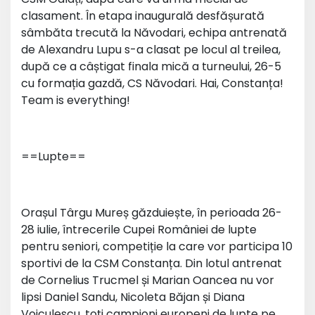
clasament. În etapa inaugurală desfășurată
sâmbăta trecută la Năvodari, echipa antrenată
de Alexandru Lupu s-a clasat pe locul al treilea,
după ce a câștigat finala mică a turneului, 26-5
cu formația gazdă, CS Năvodari. Hai, Constanța!
Team is everything!
==Lupte==
Orașul Târgu Mureș găzduiește, în perioada 26-
28 iulie, întrecerile Cupei României de lupte
pentru seniori, competiție la care vor participa 10
sportivi de la CSM Constanța. Din lotul antrenat
de Cornelius Trucmel și Marian Oancea nu vor
lipsi Daniel Sandu, Nicoleta Băjan și Diana
Voiculescu, toți campioni europeni de lupte pe