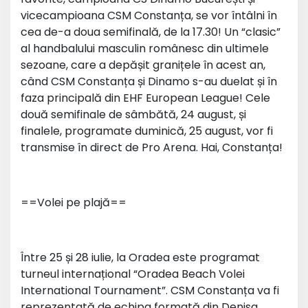
vicecampioana CSM Constanța, se vor întâlni în
cea de-a doua semifinală, de la 17.30! Un “clasic”
al handbalului masculin românesc din ultimele
sezoane, care a depășit granițele în acest an,
când CSM Constanța și Dinamo s-au duelat și în
faza principală din EHF European League! Cele
două semifinale de sâmbătă, 24 august, și
finalele, programate duminică, 25 august, vor fi
transmise în direct de Pro Arena. Hai, Constanța!
==Volei pe plajă==
Între 25 și 28 iulie, la Oradea este programat
turneul internațional “Oradea Beach Volei
International Tournament”. CSM Constanța va fi
reprezentată de echipa formată din Denisa