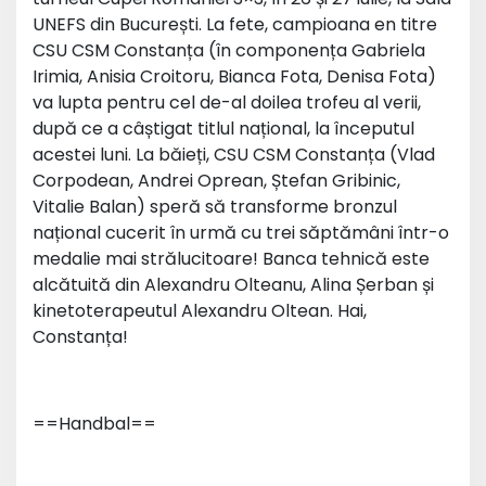
UNEFS din București. La fete, campioana en titre
CSU CSM Constanța (în componența Gabriela
Irimia, Anisia Croitoru, Bianca Fota, Denisa Fota)
va lupta pentru cel de-al doilea trofeu al verii,
după ce a câștigat titlul național, la începutul
acestei luni. La băieți, CSU CSM Constanța (Vlad
Corpodean, Andrei Oprean, Ștefan Gribinic,
Vitalie Balan) speră să transforme bronzul
național cucerit în urmă cu trei săptămâni într-o
medalie mai strălucitoare! Banca tehnică este
alcătuită din Alexandru Olteanu, Alina Șerban și
kinetoterapeutul Alexandru Oltean. Hai,
Constanța!
==Handbal==