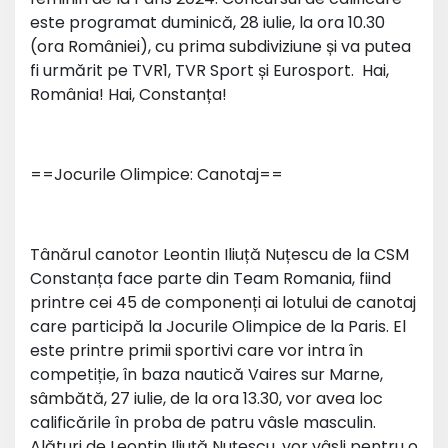
este programat duminică, 28 iulie, la ora 10.30
(ora României), cu prima subdiviziune și va putea
fi urmărit pe TVR1, TVR Sport și Eurosport. Hai,
România! Hai, Constanța!
==Jocurile Olimpice: Canotaj==
Tânărul canotor Leontin Iliuță Nuțescu de la CSM
Constanța face parte din Team Romania, fiind
printre cei 45 de componenți ai lotului de canotaj
care participă la Jocurile Olimpice de la Paris. El
este printre primii sportivi care vor intra în
competiție, în baza nautică Vaires sur Marne,
sâmbătă, 27 iulie, de la ora 13.30, vor avea loc
calificările în proba de patru vâsle masculin.
Alături de Leontin Iliuță Nuțescu, vor vâsli pentru o