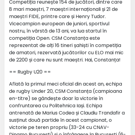
Competiția reunește 154 de jucători, dintre care
8 mari maeștri, 7 maeștri internaționali și 21 de
maeștri FIDE, printre care și Henry Tudor.
Vicecampion european de juniori, sportivul
nostru, în vârstă de 13 ani, va lua startul în
competiția Open. CSM Constanța este
reprezentat de alți 16 tineri șahiști în competiția
de amatori, rezervată jucătorilor cu ELO mai mic
de 2200 și care nu sunt maeștri. Hai, Constanța!
== Rugby U20 ==
Aflată la primul meci oficial din acest an, echipa
de rugby Under 20, CSM Constanța (campioana
en-titre) se gândește doar la victorie în
confruntarea cu Politehnica Iași. Echipa
antrenată de Marius Codea și Claudiu Trandafir a
susținut două partide în acest campionat, o
victorie pe teren propriu (33-24 cu CNAV-
Dinamo București) și o înfrângere la București (6-