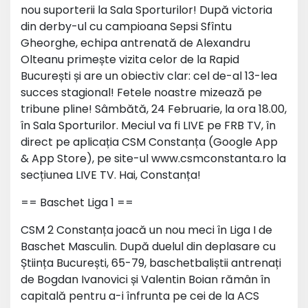
nou suporterii la Sala Sporturilor! După victoria
din derby-ul cu campioana Sepsi Sfîntu
Gheorghe, echipa antrenată de Alexandru
Olteanu primește vizita celor de la Rapid
București și are un obiectiv clar: cel de-al 13-lea
succes stagional! Fetele noastre mizează pe
tribune pline! Sâmbătă, 24 Februarie, la ora 18.00,
în Sala Sporturilor. Meciul va fi LIVE pe FRB TV, în
direct pe aplicația CSM Constanța (Google App
& App Store), pe site-ul www.csmconstanta.ro la
secțiunea LIVE TV. Hai, Constanța!
== Baschet Liga 1 ==
CSM 2 Constanța joacă un nou meci în Liga I de
Baschet Masculin. După duelul din deplasare cu
Știința București, 65-79, baschetbaliștii antrenați
de Bogdan Ivanovici și Valentin Boian rămân în
capitală pentru a-i înfrunta pe cei de la ACS