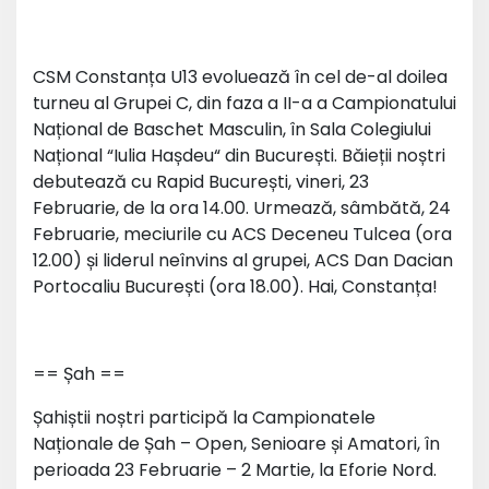
CSM Constanța U13 evoluează în cel de-al doilea
turneu al Grupei C, din faza a II-a a Campionatului
Național de Baschet Masculin, în Sala Colegiului
Național “Iulia Hașdeu“ din București. Băieții noștri
debutează cu Rapid București, vineri, 23
Februarie, de la ora 14.00. Urmează, sâmbătă, 24
Februarie, meciurile cu ACS Deceneu Tulcea (ora
12.00) și liderul neînvins al grupei, ACS Dan Dacian
Portocaliu București (ora 18.00). Hai, Constanța!
== Șah ==
Șahiștii noștri participă la Campionatele
Naționale de Șah – Open, Senioare și Amatori, în
perioada 23 Februarie – 2 Martie, la Eforie Nord.