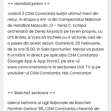
== Handbal juniori ==
Juniorii 3 CSM Constanța susțin ultimul meci din
retur, în etapa a XIV-a din Campionatul Național
de Handbal Masculin J3 – Seria C. Echipa
antrenată de Denis Ali joacă pe teren propriu, cu
LPS Brăila, și vrea să încheie cu o victorie, cea de-
a șasea din acest sezon. Duminică, 25 Februarie,
de la ora 15.00, în Sala Sporturilor. Meciul va putea
fi urmărit în direct pe aplicația CSM Constanța
(Google App & App Store), pe site-ul
www.csmconstanta.ro la secțiunea LIVE TV și pe
youtube-ul CSM Constanța. Hai, Constanța!
== Baschet senioare ==
Liderul neînvins al Ligii Naționale de Baschet
Feminin Getica ‘95, CSM Constanța cheamă din