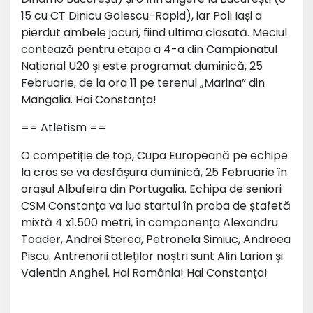
15 cu CT Dinicu Golescu-Rapid), iar Poli Iași a
pierdut ambele jocuri, fiind ultima clasată. Meciul
contează pentru etapa a 4-a din Campionatul
Național U20 și este programat duminică, 25
Februarie, de la ora 11 pe terenul „Marina” din
Mangalia. Hai Constanța!
== Atletism ==
O competiție de top, Cupa Europeană pe echipe
la cros se va desfășura duminică, 25 Februarie în
orașul Albufeira din Portugalia. Echipa de seniori
CSM Constanța va lua startul în proba de ștafetă
mixtă 4 x1.500 metri, în componența Alexandru
Toader, Andrei Sterea, Petronela Simiuc, Andreea
Piscu. Antrenorii atleților noștri sunt Alin Larion și
Valentin Anghel. Hai România! Hai Constanța!