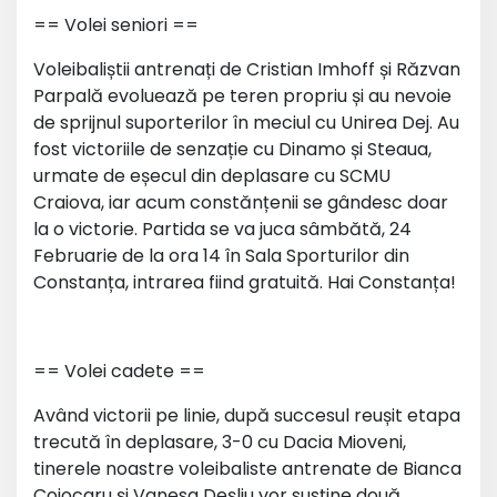
== Volei seniori ==
Voleibaliștii antrenați de Cristian Imhoff și Răzvan
Parpală evoluează pe teren propriu și au nevoie
de sprijnul suporterilor în meciul cu Unirea Dej. Au
fost victoriile de senzație cu Dinamo și Steaua,
urmate de eșecul din deplasare cu SCMU
Craiova, iar acum constănțenii se gândesc doar
la o victorie. Partida se va juca sâmbătă, 24
Februarie de la ora 14 în Sala Sporturilor din
Constanța, intrarea fiind gratuită. Hai Constanța!
== Volei cadete ==
Având victorii pe linie, după succesul reușit etapa
trecută în deplasare, 3-0 cu Dacia Mioveni,
tinerele noastre voleibaliste antrenate de Bianca
Cojocaru și Vanesa Deșliu vor susține două