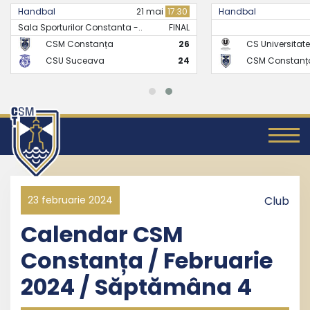
Handbal
21 mai
17:30
Handbal
Sala Sporturilor Constanta -..
FINAL
CSM Constanța
26
CS Universitate
CSU Suceava
24
CSM Constanț
23 februarie 2024
Club
Calendar CSM
Constanța / Februarie
2024 / Săptămâna 4