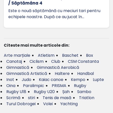
/ Săptămâna 4
Este o nouă săptămână cu meciuri tari pentru
echipele noastre. După ce au jucat în…
Citeste mai multe articole din:
Arte marțiale
Atletism
Baschet
Box
Canotaj
Ciclism
Club
CSM Constanta
Gimnastică
Gimnastică Aerobică
Gimnastică Artistică
Haltere
Handbal
Inot
Judo
Kaiac canoe
Kempo
Lupte
Oina
Paralimpic
PRISMA
Rugby
Rugby U18
Rugby U20
Șah
Sambo
Scrimă
stiri
Tenis de masă
Triatlon
Turul Dobrogei
Volei
Yachting