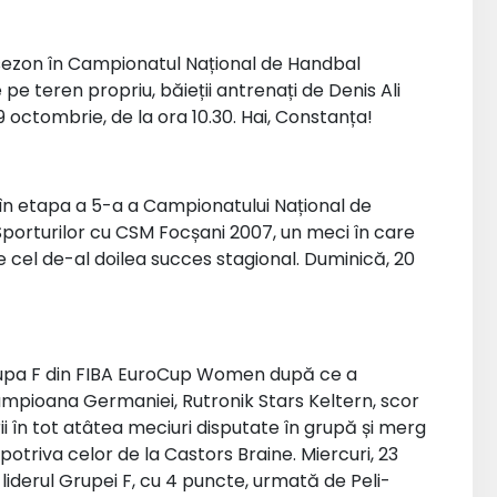
st sezon în Campionatul Național de Handbal
 pe teren propriu, băieții antrenați de Denis Ali
 octombrie, de la ora 10.30. Hai, Constanța!
, în etapa a 5-a a Campionatului Național de
Sporturilor cu CSM Focșani 2007, un meci în care
e cel de-al doilea succes stagional. Duminică, 20
Grupa F din FIBA EuroCup Women după ce a
ecampioana Germaniei, Rutronik Stars Keltern, scor
i în tot atâtea meciuri disputate în grupă și merg
potriva celor de la Castors Braine. Miercuri, 23
liderul Grupei F, cu 4 puncte, urmată de Peli-