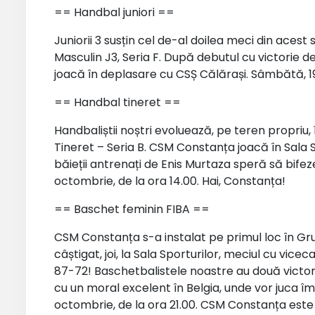
== Handbal juniori ==
Juniorii 3 susțin cel de-al doilea meci din ace
Masculin J3, Seria F. După debutul cu victorie de
joacă în deplasare cu CSȘ Călărași. Sâmbătă, 19
== Handbal tineret ==
Handbaliștii noștri evoluează, pe teren propriu
Tineret – Seria B. CSM Constanța joacă în Sala 
băieții antrenați de Enis Murtaza speră să bifez
octombrie, de la ora 14.00. Hai, Constanța!
== Baschet feminin FIBA ==
CSM Constanța s-a instalat pe primul loc în 
câștigat, joi, la Sala Sporturilor, meciul cu vic
87-72! Baschetbalistele noastre au două victori
cu un moral excelent în Belgia, unde vor juca îm
octombrie, de la ora 21.00. CSM Constanța este 