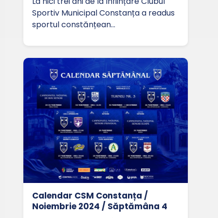
La nici trei ani de la înființare Clubul
Sportiv Municipal Constanța a readus
sportul constănțean…
Calendar CSM Constanța /
Noiembrie 2024 / Săptămâna 4