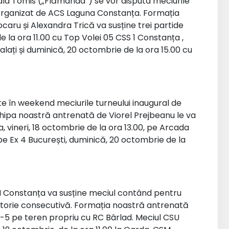
ala Tomis („Flămânda”) se vor disputa meciurile
9 organizat de ACS Laguna Constanța. Formația
ru și Alexandra Trică va susține trei partide
 la ora 11.00 cu Top Volei 05 CSS 1 Constanța ,
lați și duminică, 20 octombrie de la ora 15.00 cu
e în weekend meciurile turneului inaugural de
chipa noastră antrenată de Viorel Prejbeanu le va
 vineri, 18 octombrie de la ora 13.00, pe Arcada
 pe Ex 4 București, duminică, 20 octombrie de la
CSM Constanța va susține meciul contând pentru
ictorie consecutivă. Formația noastră antrenată
5-5 pe teren propriu cu RC Bârlad. Meciul CSU