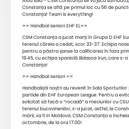
Alba Iulia – CSM Constanța se va juca sâmbătă, 
Constanța se află pe primul loc cu 56 de puncte
Constanța! Team is everything!
== Handbal seniori EHF EL==
CSM Constanța a jucat marți în Grupa D EHF Eu
terenul căreia a cedat, scor 33-37. Echipa noa
pentru a păstra șanse la calificarea în faza prin
19.45, cu echipa spaniolă Bidasoa Irun, care s-a 
Constanța!
== Handbal seniori ==
Handbaliștii noștri au revenit în Sala Sporturilo
partide din EHF European League. Pentru a evita
solicitat să facă o ”rocadă” a meciurilor cu CS
terenul bucovinenilor, s-a jucat, astfel, la Const
mării, va fi în Moldova. CSM Constanța a încheia
octombrie, de la ora 17.00!