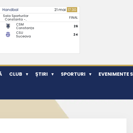
Handbal
21 mai
17:30
Sala Sporturilor
FINAL
Constanta -..
CSM
26
Constanța
CSU
24
Suceava
Ă
CLUB
ȘTIRI
SPORTURI
EVENIMENTE 