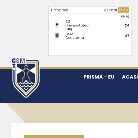
Handbal
07 mai
17:30
FINAL
CS
Universitatea
24
Cluj
CSM
27
Constanța
PRISMA – EU
ACAS