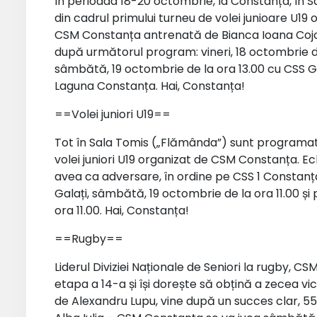
În perioada 18-20 octombrie, la Constanța, în S
din cadrul primului turneu de volei junioare U1
CSM Constanța antrenată de Bianca Ioana Cojoca
după următorul program: vineri, 18 octombrie de
sâmbătă, 19 octombrie de la ora 13.00 cu CSS Ga
Laguna Constanța. Hai, Constanța!
==Volei juniori U19==
Tot în Sala Tomis („Flămânda”) sunt programat
volei juniori U19 organizat de CSM Constanța. E
avea ca adversare, în ordine pe CSS 1 Constanța,
Galați, sâmbătă, 19 octombrie de la ora 11.00 și
ora 11.00. Hai, Constanța!
==Rugby==
Liderul Diviziei Naționale de Seniori la rugby, 
etapa a 14-a și își dorește să obțină a zecea v
de Alexandru Lupu, vine după un succes clar, 5