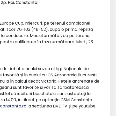
 2p. Hai, Constanța!
Europe Cup, miercuri, pe terenul campioanei
dat, scor 76-103 (48-52), după o primă repriză
e la conducere. Meciul următor, de pe terenul
 pentru calificarea în faza următoare. Marți, 23
 de debut a noului sezon al Ligii Naționale de
favorită și în duelul cu CS Agronomia București.
 ia în calcul decât victoria. Fetele antrenate de
geanu sunt favorite și vor să sărbătorească
stfel că iubitorii baschetului sunt așteptați la
ora 14.00, în direct pe aplicația CSM Constanța
onstanta.ro
la secțiunea LIVE TV și pe youtube-