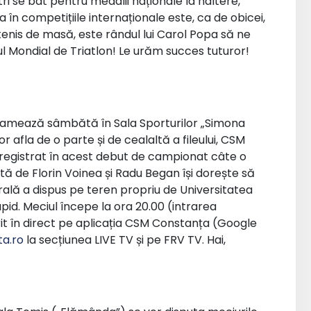
tri se bat pentru medalii naționale la haltere,
 în competițiile internaționale este, ca de obicei,
enis de masă, este rândul lui Carol Popa să ne
l Mondial de Triatlon! Le urăm succes tuturor!
ogramează sâmbătă în Sala Sporturilor „Simona
afla de o parte și de cealaltă a fileului, CSM
nregistrat în acest debut de campionat câte o
tă de Florin Voinea și Radu Began își dorește să
rală a dispus pe teren propriu de Universitatea
Rapid. Meciul începe la ora 20.00 (intrarea
ărit în direct pe aplicația CSM Constanța (Google
a.ro
la secțiunea LIVE TV și pe FRV TV. Hai,