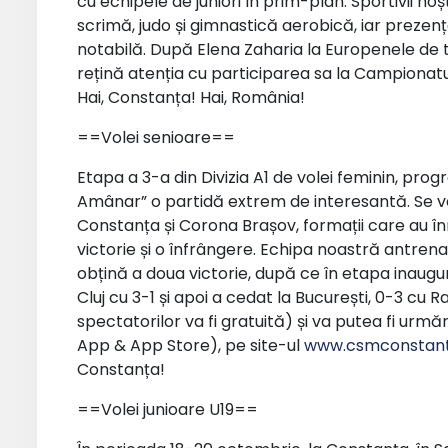
cu echipele de juniori în prim-plan. Sportivii noș
scrimă, judo și gimnastică aerobică, iar prezența
notabilă. După Elena Zaharia la Europenele de t
rețină atenția cu participarea sa la Campionatu
Hai, Constanța! Hai, România!
==Volei senioare==
Etapa a 3-a din Divizia A1 de volei feminin, pr
Amânar” o partidă extrem de interesantă. Se vor 
Constanța și Corona Brașov, formații care au î
victorie și o înfrângere. Echipa noastră antrena
obțină a doua victorie, după ce în etapa inaugu
Cluj cu 3-1 și apoi a cedat la București, 0-3 cu 
spectatorilor va fi gratuită) și va putea fi urm
App & App Store), pe site-ul
www.csmconstant
Constanța!
==Volei junioare U19==