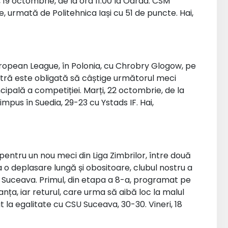
19 octombrie, de la ora 11.00 la Oarda. CSM
, urmată de Politehnica Iași cu 51 de puncte. Hai,
ropean League, în Polonia, cu Chrobry Glogow, pe
stră este obligată să câștige următorul meci
cipală a competiției. Marți, 22 octombrie, de la
impus în Suedia, 29-23 cu Ystads IF. Hai,
r pentru un nou meci din Liga Zimbrilor, între două
 o deplasare lungă și obositoare, clubul nostru a
U Suceava. Primul, din etapa a 8-a, programat pe
anța, iar returul, care urma să aibă loc la malul
t la egalitate cu CSU Suceava, 30-30. Vineri, 18