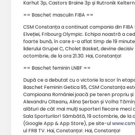
Karhut 3p, Castors Braine 3p și Rutronik Keltern
== Baschet masculin FIBA ==
CSM Constanța a continuat campania din FIBA 
Elveției, Fribourg Olympic. Echipa noastră a ce
foarte bună, în care s-a aflat timp de 19 minut
liderului Grupei C, Cholet Basket, devine decisiv
octombrie, de la ora 21.30. Hai, Constanța!
== Baschet feminin LNBF ==
După ce a debutat cu o victorie la scor în etapa
Baschet Feminin Getica 95, CSM Constanța este 
Campioana României joacă pe teren propriu și nu
Alexandru Olteanu, Alina Șerban și Volha Tămîr
alături de cât mai mulți suporteri fiecare meci a
Sala Sporturilor! Sâmbătă, 19 octombrie, de la 
(Google App & App Store), pe site-ul
www.csmc
ul FRB TV. Hai, Constanța!. Hai, Constanța!