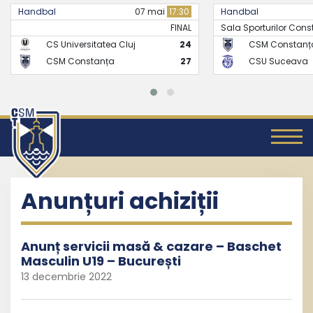
Handbal
21 mai
17:30
Handbal
Sala Sporturilor Constanta -..
FINAL
CSM Constanța
26
CS Universita
CSU Suceava
24
CSM Constan
Anunțuri achiziții
Anunț servicii masă & cazare – Baschet
Masculin U19 – București
13 decembrie 2022