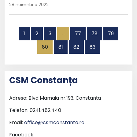
28 noiembrie 2022
1
2
3
…
77
78
79
80
81
82
83
CSM Constanța
Adresa: Blvd Mamaia nr.193, Constanța
Telefon: 0241.482.440
Email:
office@csmconstanta.ro
Facebook: