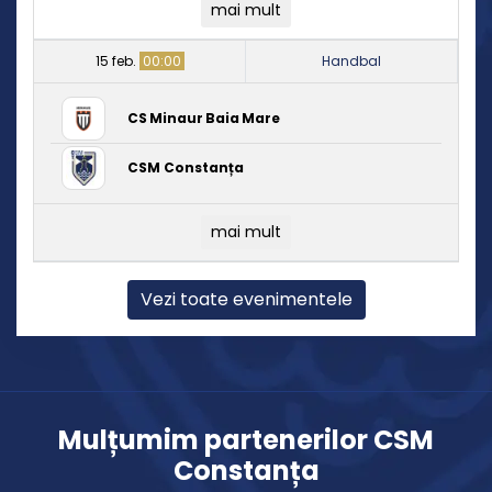
mai mult
15 feb.
00:00
Handbal
CS Minaur Baia Mare
CSM Constanța
mai mult
Vezi toate evenimentele
Mulțumim partenerilor CSM
Constanța