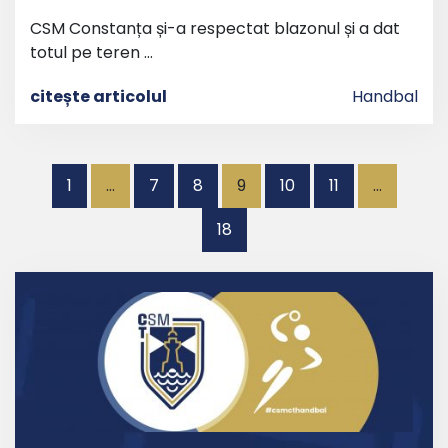
CSM Constanța și-a respectat blazonul și a dat
totul pe teren …
citește articolul
Handbal
Paginație
1
…
7
8
9
10
11
…
articole
18