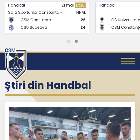
Handbal
21 mai
17:30
Handbal
Sala Sporturilor Constanta -..
FINAL
CSM Constanța
26
CS Universitate
CSU Suceava
24
CSM Constanț
Știri din Handbal