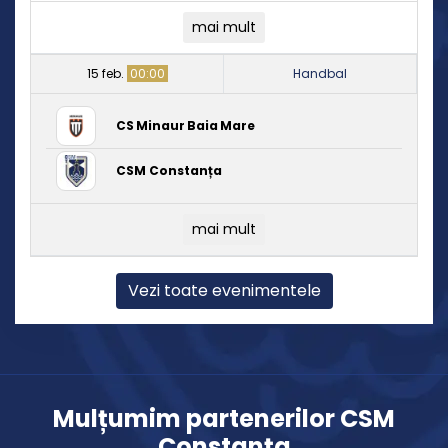
mai mult
15 feb.
00:00
Handbal
CS Minaur Baia Mare
CSM Constanța
mai mult
Vezi toate evenimentele
Mulțumim partenerilor CSM
Constanța