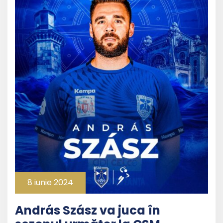
8 iunie 2024
András Szász va juca în