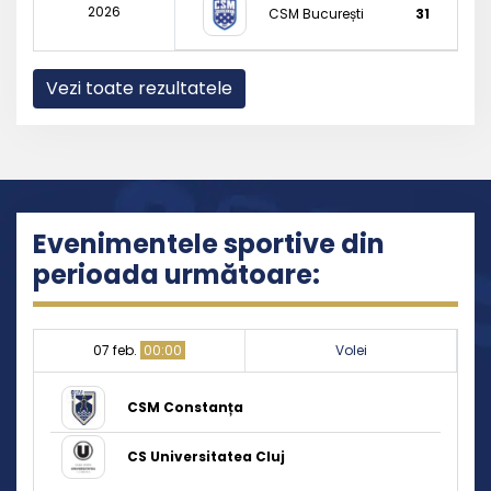
2026
CSM București
31
Vezi toate rezultatele
Evenimentele sportive din
perioada următoare:
07 feb.
00:00
Volei
CSM Constanța
CS Universitatea Cluj