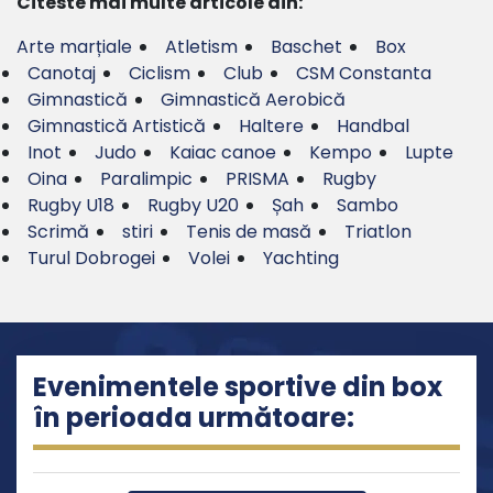
Citeste mai multe articole din:
Arte marțiale
Atletism
Baschet
Box
Canotaj
Ciclism
Club
CSM Constanta
Gimnastică
Gimnastică Aerobică
Gimnastică Artistică
Haltere
Handbal
Inot
Judo
Kaiac canoe
Kempo
Lupte
Oina
Paralimpic
PRISMA
Rugby
Rugby U18
Rugby U20
Șah
Sambo
Scrimă
stiri
Tenis de masă
Triatlon
Turul Dobrogei
Volei
Yachting
Evenimentele sportive din box
în perioada următoare: