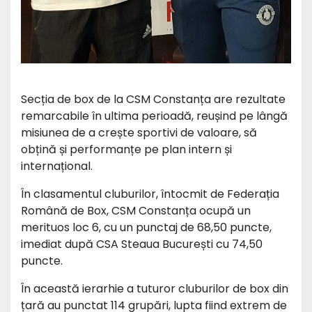
Secția de box de la CSM Constanța are rezultate
remarcabile în ultima perioadă, reușind pe lângă
misiunea de a crește sportivi de valoare, să
obțină și performanțe pe plan intern și
internațional.
În clasamentul cluburilor, întocmit de Federația
Română de Box, CSM Constanța ocupă un
merituos loc 6, cu un punctaj de 68,50 puncte,
imediat după CSA Steaua București cu 74,50
puncte.
În această ierarhie a tuturor cluburilor de box din
țară au punctat 114 grupări, lupta fiind extrem de