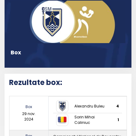
Box
Rezultate box:
Alexandru Buleu
4
Box
29 nov.
Sorin Mihai
2024
1
Caliniuc
Box