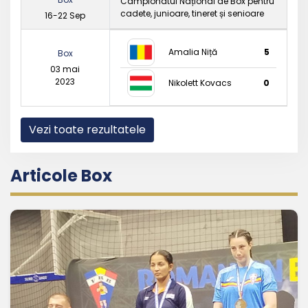
Campionatul Național de Box pentru
cadete, junioare, tineret și senioare
16-22 Sep
Amalia Niță
5
Box
03 mai
2023
Nikolett Kovacs
0
Vezi toate rezultatele
Articole Box