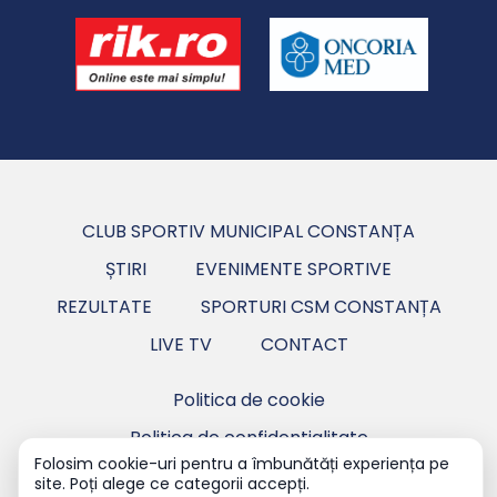
CLUB SPORTIV MUNICIPAL CONSTANȚA
ȘTIRI
EVENIMENTE SPORTIVE
REZULTATE
SPORTURI CSM CONSTANȚA
LIVE TV
CONTACT
Politica de cookie
Politica de confidentialitate
Folosim cookie-uri pentru a îmbunătăți experiența pe
site. Poți alege ce categorii accepți.
Copyright ©2026 CSM Constanța - Club Sportiv