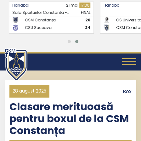
Handbal
21 mai
17:30
Handbal
Sala Sporturilor Constanta -..
FINAL
CSM Constanța
26
CS Universitate
CSU Suceava
24
CSM Constanț
28 august 2025
Box
Clasare merituoasă
pentru boxul de la CSM
Constanța