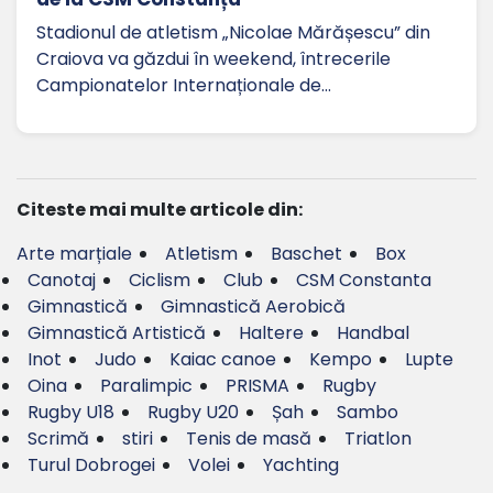
Stadionul de atletism „Nicolae Mărășescu” din
Craiova va găzdui în weekend, întrecerile
Campionatelor Internaționale de…
Citeste mai multe articole din:
Arte marțiale
Atletism
Baschet
Box
Canotaj
Ciclism
Club
CSM Constanta
Gimnastică
Gimnastică Aerobică
Gimnastică Artistică
Haltere
Handbal
Inot
Judo
Kaiac canoe
Kempo
Lupte
Oina
Paralimpic
PRISMA
Rugby
Rugby U18
Rugby U20
Șah
Sambo
Scrimă
stiri
Tenis de masă
Triatlon
Turul Dobrogei
Volei
Yachting