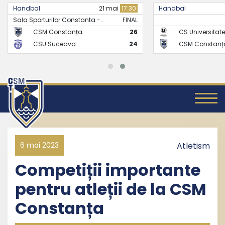
Handbal
21 mai
17:30
Handbal
Sala Sporturilor Constanta -..
FINAL
CSM Constanța
26
CS Universitate
CSU Suceava
24
CSM Constanț
6 mai 2023
Atletism
Competiții importante
pentru atleții de la CSM
Constanța