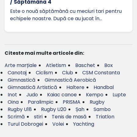
/ Săptămâna 4
Este o nouă săptămână cu meciuri tari pentru
echipele noastre. După ce au jucat în…
Citeste mai multe articole din:
Arte marțiale
Atletism
Baschet
Box
Canotaj
Ciclism
Club
CSM Constanta
Gimnastică
Gimnastică Aerobică
Gimnastică Artistică
Haltere
Handbal
Inot
Judo
Kaiac canoe
Kempo
Lupte
Oina
Paralimpic
PRISMA
Rugby
Rugby U18
Rugby U20
Șah
Sambo
Scrimă
stiri
Tenis de masă
Triatlon
Turul Dobrogei
Volei
Yachting