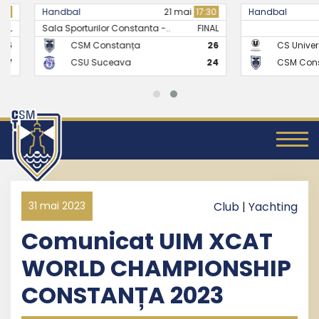
Handbal
21 mai
17:30
Handbal
Sala Sporturilor Constanta -..
FINAL
CSM Constanța
26
CS Universitate
CSU Suceava
24
CSM Constanț
31 mai 2023
Club
|
Yachting
Comunicat UIM XCAT
WORLD CHAMPIONSHIP
CONSTANȚA 2023