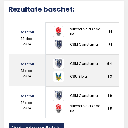
Rezultate baschet:
Villeneuve d'Ascq
91
Baschet
LM
18 dec.
2024
CSM Constanța
71
CSM Constanța
94
Baschet
13 dec.
2024
CSU Sibiu
83
CSM Constanța
69
Baschet
12 dec.
Villeneuve d'Ascq
2024
88
LM
Vezi toate rezultatele