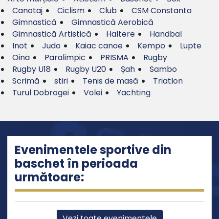
Canotaj
Ciclism
Club
CSM Constanta
Gimnastică
Gimnastică Aerobică
Gimnastică Artistică
Haltere
Handbal
Inot
Judo
Kaiac canoe
Kempo
Lupte
Oina
Paralimpic
PRISMA
Rugby
Rugby U18
Rugby U20
Șah
Sambo
Scrimă
stiri
Tenis de masă
Triatlon
Turul Dobrogei
Volei
Yachting
Evenimentele sportive din
baschet în perioada
următoare:
Vezi toate evenimentele