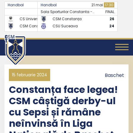
Handbal
Handbal
07 mai
17:30
21 mai
17:30
Sala Sporturilor Constanta -..
FINAL
FINAL
CS Universitatea Cluj
CSM Constanța
24
26
CSM Constanța
CSU Suceava
27
24
15 februarie 2024
Baschet
Constanța face legea!
CSM câștigă derby-ul
cu Sepsi și rămâne
neînvinsă în Liga