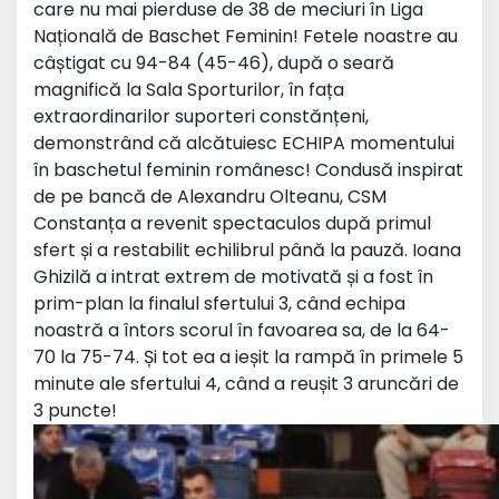
care nu mai pierduse de 38 de meciuri în Liga
Națională de Baschet Feminin! Fetele noastre au
câștigat cu 94-84 (45-46), după o seară
magnifică la Sala Sporturilor, în fața
extraordinarilor suporteri constănțeni,
demonstrând că alcătuiesc ECHIPA momentului
în baschetul feminin românesc! Condusă inspirat
de pe bancă de Alexandru Olteanu, CSM
Constanța a revenit spectaculos după primul
sfert și a restabilit echilibrul până la pauză. Ioana
Ghizilă a intrat extrem de motivată și a fost în
prim-plan la finalul sfertului 3, când echipa
noastră a întors scorul în favoarea sa, de la 64-
70 la 75-74. Și tot ea a ieșit la rampă în primele 5
minute ale sfertului 4, când a reușit 3 aruncări de
3 puncte!