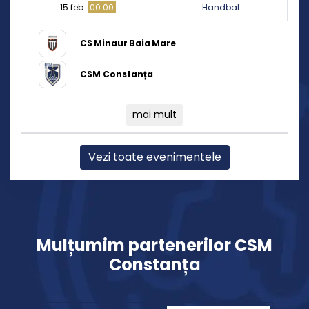
15 feb.
00:00
Handbal
CS Minaur Baia Mare
CSM Constanța
mai mult
Vezi toate evenimentele
Mulțumim partenerilor CSM
Constanța