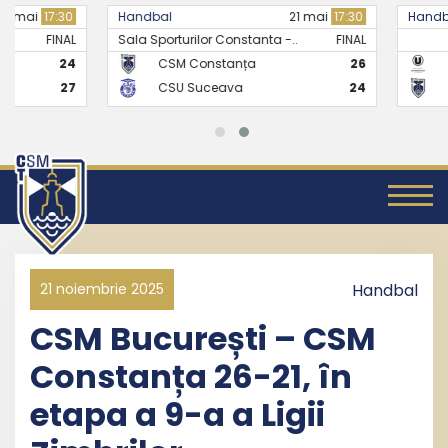
Handbal
21 mai
17:30
Handbal
Sala Sporturilor Constanta -..
FINAL
CSM Constanța
26
CS Universitate
CSU Suceava
24
CSM Constanț
21 noiembrie 2025
Handbal
CSM București – CSM
Constanța 26-21, în
etapa a 9-a a Ligii