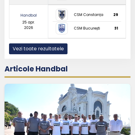
CSM Constanța
29
Handbal
25 apr.
2026
CSM București
31
Vezi toate rezultatele
Articole Handbal