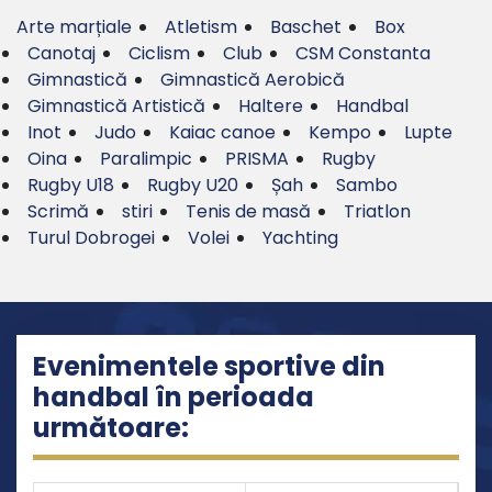
Arte marțiale
Atletism
Baschet
Box
Canotaj
Ciclism
Club
CSM Constanta
Gimnastică
Gimnastică Aerobică
Gimnastică Artistică
Haltere
Handbal
Inot
Judo
Kaiac canoe
Kempo
Lupte
Oina
Paralimpic
PRISMA
Rugby
Rugby U18
Rugby U20
Șah
Sambo
Scrimă
stiri
Tenis de masă
Triatlon
Turul Dobrogei
Volei
Yachting
Evenimentele sportive din
handbal în perioada
următoare: