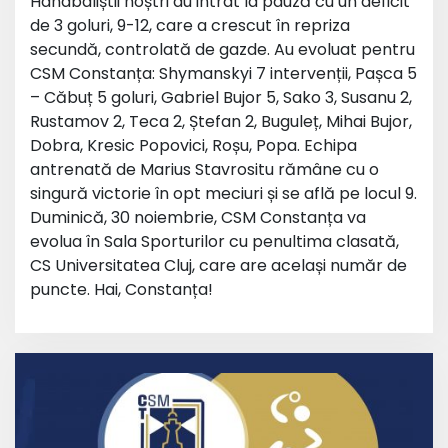
Handbaliștii noștri au intrat la pauză cu un deficit
de 3 goluri, 9-12, care a crescut în repriza
secundă, controlată de gazde. Au evoluat pentru
CSM Constanța: Shymanskyi 7 intervenții, Pașca 5
– Căbuț 5 goluri, Gabriel Bujor 5, Sako 3, Susanu 2,
Rustamov 2, Teca 2, Ștefan 2, Buguleț, Mihai Bujor,
Dobra, Kresic Popovici, Roșu, Popa. Echipa
antrenată de Marius Stavrositu rămâne cu o
singură victorie în opt meciuri și se află pe locul 9.
Duminică, 30 noiembrie, CSM Constanța va
evolua în Sala Sporturilor cu penultima clasată,
CS Universitatea Cluj, care are același număr de
puncte. Hai, Constanța!