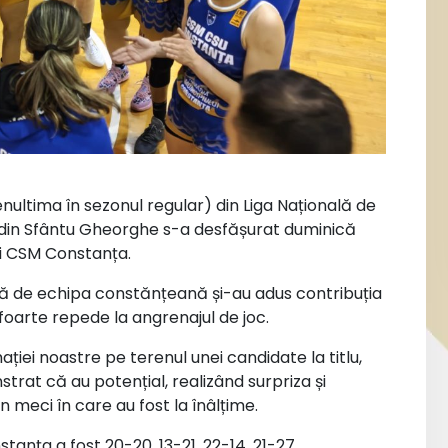
ultima în sezonul regular) din Liga Națională de
” din Sfântu Gheorghe s-a desfășurat duminică
și CSM Constanța.
 de echipa constănțeană și-au adus contribuția
 foarte repede la angrenajul de joc.
ției noastre pe terenul unei candidate la titlu,
rat că au potențial, realizând surpriza și
meci în care au fost la înâlțime.
tanța a fost 20-20, 13-21, 22-14, 21-27.