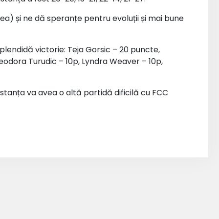
lea) și ne dă speranțe pentru evoluții și mai bune
endidă victorie: Teja Gorsic – 20 puncte,
, Teodora Turudic – 10p, Lyndra Weaver – 10p,
tanța va avea o altă partidă dificilă cu FCC