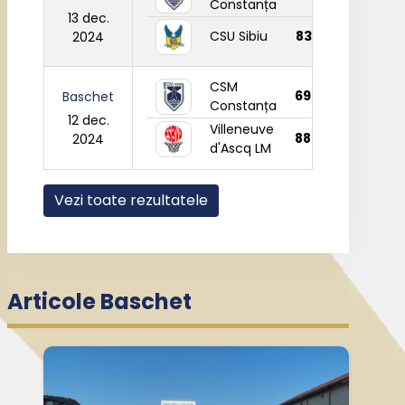
Constanța
13 dec.
CSU Sibiu
83
2024
CSM
69
Baschet
Constanța
12 dec.
Villeneuve
88
2024
d'Ascq LM
Vezi toate rezultatele
Articole Baschet