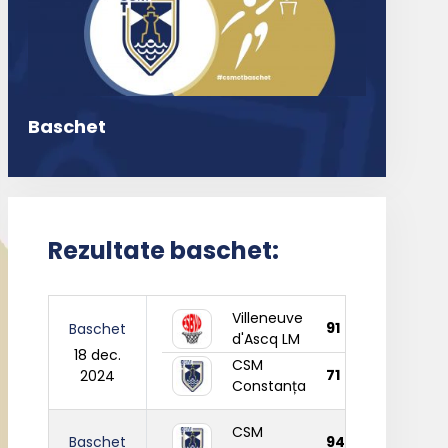
Baschet
Rezultate baschet:
Villeneuve
91
Baschet
d'Ascq LM
18 dec.
CSM
71
2024
Constanța
CSM
Baschet
94