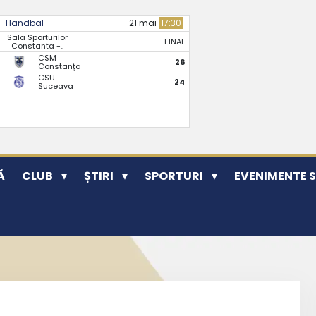
Handbal
21 mai
17:30
Sala Sporturilor
FINAL
Constanta -..
CSM
26
Constanța
CSU
24
Suceava
Ă
CLUB
ȘTIRI
SPORTURI
EVENIMENTE 