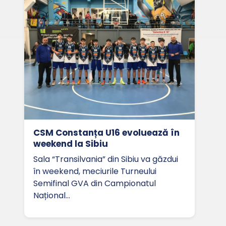
CSM Constanța U16 evoluează în
weekend la Sibiu
Sala “Transilvania” din Sibiu va găzdui
în weekend, meciurile Turneului
Semifinal GVA din Campionatul
Național…