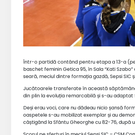
Într-o partidă contând pentru etapa a 13-a (pen
baschet feminin Getica 95, în Sala “Kati Szabo
seară, meciul dintre formația gazdă, Sepsi SIC 
Jucătoarele transferate în această săptămână
din plin la evoluția remarcabilă și s-au adaptat
Deși erau voci, care nu dădeau nicio șansă forma
oaspetele s-au mobilizat exemplar și au demonst
câștigând la Sfântu Gheorghe cu 82-76, după un 
Scorul pe sferturi în meciul Sepsi SIC – CSM Cons