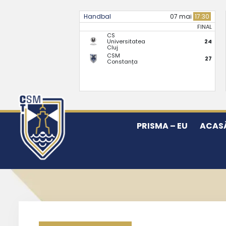
Handbal
07 mai
17:30
FINAL
CS
Universitatea
24
Cluj
CSM
27
Constanța
PRISMA – EU
ACAS