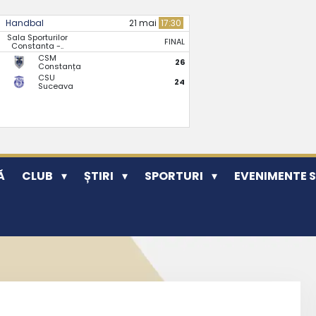
Handbal
21 mai
17:30
Sala Sporturilor
FINAL
Constanta -..
CSM
26
Constanța
CSU
24
Suceava
Ă
CLUB
ȘTIRI
SPORTURI
EVENIMENTE 