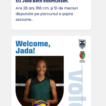
cu Jolie Beth Rasmussen.
Are 28 ani, 188 cm. și 51 de meciuri
disputate pe parcursul a șapte
sezoane…