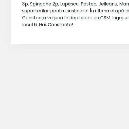
3p, Spînoche 2p, Lupescu, Postea, Jeileanu, Mano
suporterilor pentru susținere! În ultima etapă 
Constanța va juca în deplasare cu CSM Lugoj, un
locul 6. Hai, Constanța!