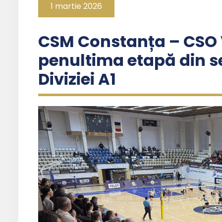
1 martie 2026
CSM Constanța – CSO V
penultima etapă din s
Diviziei A1