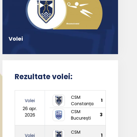
Volei
Rezultate volei:
CSM
1
Volei
Constanța
26 apr.
CSM
3
2026
București
CSM
1
Volei