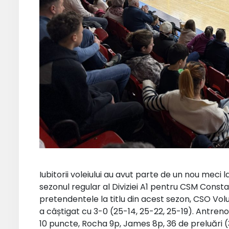
Iubitorii voleiului au avut parte de un nou meci l
sezonul regular al Diviziei A1 pentru CSM Consta
pretendentele la titlu din acest sezon, CSO Volu
a câștigat cu 3-0 (25-14, 25-22, 25-19). Antreno
10 puncte, Rocha 9p, James 8p, 36 de preluări (