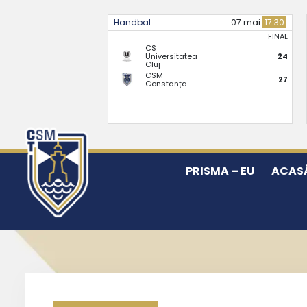
Handbal
07 mai
17:30
FINAL
CS
Universitatea
24
Cluj
CSM
27
Constanța
PRISMA – EU
ACAS