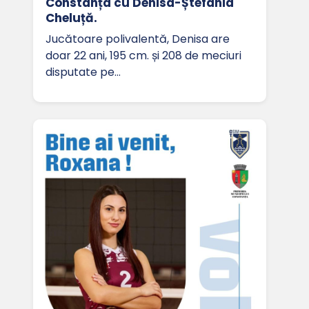
Constanța cu Denisa-Ștefania
Cheluță.
Jucătoare polivalentă, Denisa are
doar 22 ani, 195 cm. și 208 de meciuri
disputate pe…