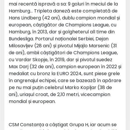
mai recentă ispravă a sa: 9 goluri în meciul de la
Hamburg… Tripleta daneză este completată de
Hans Lindberg (42 ani), dublu campion mondial și
european, câștigător de Champions League, cu
Hamburg, în 2013, dar și golgheterul all time din
Bundesliga. Portarul naționalei Serbiei, Dejan
Milosavljev (28 ani) și pivotul Mijajlo Marsenic (31
de ani), ambii câștigători de Champions League,
cu Vardar Skopje, în 2019, dar și pivotul suedez
Max Darj (32 de ani), campion european în 2022 și
medaliat cu bronz la EURO 2024, sunt piese grele
în angrenajul echipei, care se bazează în apărare
pe nu mai puțin celebrul Marko Kopljar (38 de
ani), uriașul croat, de 2,10 metri, vicecampion
mondial și european.
CSM Constanța a câștigat Grupa H, iar acum se