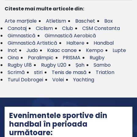
Citeste mai multe articole din:
Arte marțiale
Atletism
Baschet
Box
Canotaj
Ciclism
Club
CSM Constanta
Gimnastică
Gimnastică Aerobică
Gimnastică Artistică
Haltere
Handbal
Inot
Judo
Kaiac canoe
Kempo
Lupte
Oina
Paralimpic
PRISMA
Rugby
Rugby U18
Rugby U20
Șah
Sambo
Scrimă
stiri
Tenis de masă
Triatlon
Turul Dobrogei
Volei
Yachting
Evenimentele sportive din
handbal în perioada
următoare: