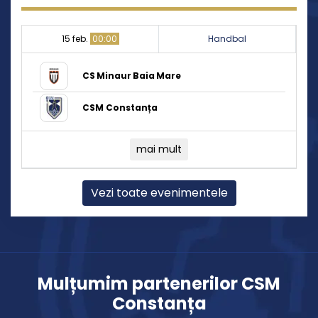
15 feb.
00:00
Handbal
CS Minaur Baia Mare
CSM Constanța
mai mult
Vezi toate evenimentele
Mulțumim partenerilor CSM
Constanța