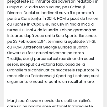
pregătește să înfrunte doi adversari redutabili în
Grupa a IV-a din Main Round, pe Füchse și
Dinamo. Duelul cu berlinezii nu va fi o premieră
pentru Constanța. În 2014, HCM a jucat de trei ori
cu Füchse în Cupa EHF, inclusiv în finala mică a
turneului Final 4 de la Berlin. Echipa germană se
întoarce după zece ani la Sala Sporturilor, unde,
pe 23 Februarie 2014, termina la egalitate, 31-31,
cu HCM. Antrenorii George Buricea și Jaron
Siewert au fost atunci adversari pe teren.
Tradiția, dar și parcursul extraordinar din acest
sezon, început cu victoria fabuloasă de la
Granollers și continuat cu succesele repurtate în
meciurile cu Tatabanya și Sporting Lisabona, sunt
argumentele noastre pentru un rezultat mare.
Marți seară, avem nevoie de o sală arhiplină,
care să ne poarte spre victorie! Intrarea este