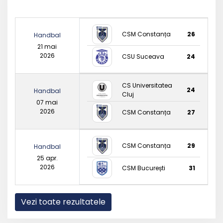
CSM Constanța
26
Handbal
21 mai
2026
CSU Suceava
24
CS Universitatea
24
Handbal
Cluj
07 mai
2026
CSM Constanța
27
CSM Constanța
29
Handbal
25 apr.
2026
CSM București
31
Vezi toate rezultatele