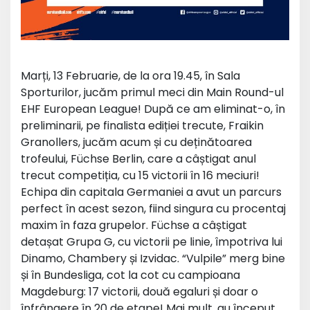
Marți, 13 Februarie, de la ora 19.45, în Sala
Sporturilor, jucăm primul meci din Main Round-ul
EHF European League! După ce am eliminat-o, în
preliminarii, pe finalista ediției trecute, Fraikin
Granollers, jucăm acum și cu deținătoarea
trofeului, Füchse Berlin, care a câștigat anul
trecut competiția, cu 15 victorii în 16 meciuri!
Echipa din capitala Germaniei a avut un parcurs
perfect în acest sezon, fiind singura cu procentaj
maxim în faza grupelor. Füchse a câștigat
detașat Grupa G, cu victorii pe linie, împotriva lui
Dinamo, Chambery și Izvidac. “Vulpile” merg bine
și în Bundesliga, cot la cot cu campioana
Magdeburg: 17 victorii, două egaluri și doar o
înfrângere în 20 de etape! Mai mult, au început