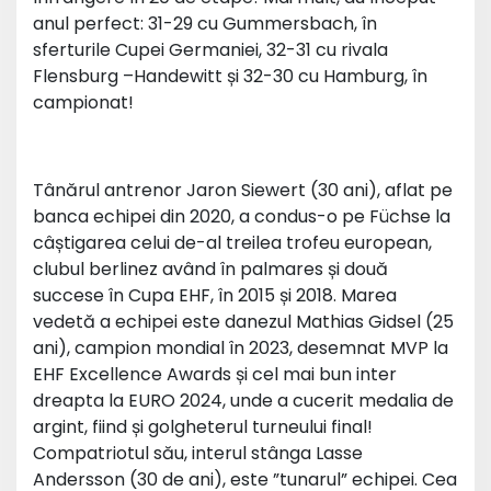
anul perfect: 31-29 cu Gummersbach, în
sferturile Cupei Germaniei, 32-31 cu rivala
Flensburg –Handewitt și 32-30 cu Hamburg, în
campionat!
Tânărul antrenor Jaron Siewert (30 ani), aflat pe
banca echipei din 2020, a condus-o pe Füchse la
câștigarea celui de-al treilea trofeu european,
clubul berlinez având în palmares și două
succese în Cupa EHF, în 2015 și 2018. Marea
vedetă a echipei este danezul Mathias Gidsel (25
ani), campion mondial în 2023, desemnat MVP la
EHF Excellence Awards și cel mai bun inter
dreapta la EURO 2024, unde a cucerit medalia de
argint, fiind și golgheterul turneului final!
Compatriotul său, interul stânga Lasse
Andersson (30 de ani), este ”tunarul” echipei. Cea