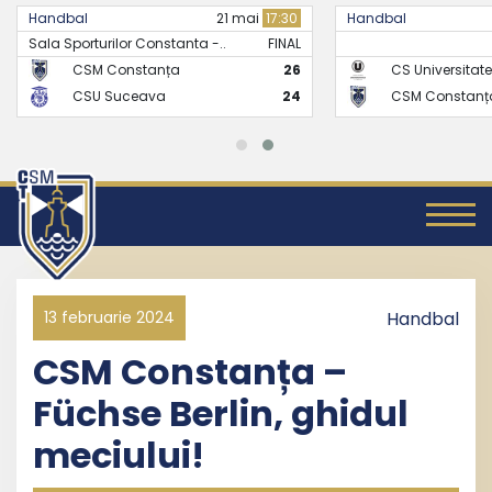
Handbal
21 mai
17:30
Handbal
Sala Sporturilor Constanta -..
FINAL
CSM Constanța
26
CS Universitate
CSU Suceava
24
CSM Constanț
13 februarie 2024
Handbal
CSM Constanța –
Füchse Berlin, ghidul
meciului!