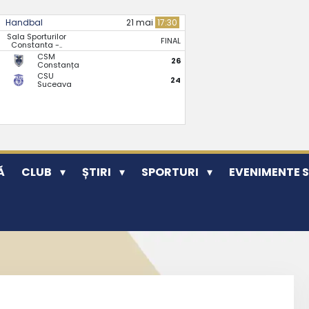
Handbal
21 mai
17:30
Sala Sporturilor
FINAL
Constanta -..
CSM
26
Constanța
CSU
24
Suceava
Ă
CLUB
ȘTIRI
SPORTURI
EVENIMENTE 