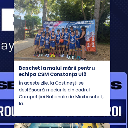
Baschet la malul mării pentru
echipa CSM Constanța U12
În aceste zile, la Costinești se
desfășoară meciurile din cadrul
Competiției Naționale de Minibaschet,
la…