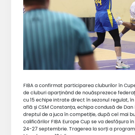
FIBA a confirmat participarea cluburilor în Cu
de cluburi aparținând de nouăsprezece federați
cu 15 echipe intrate direct în sezonul regulat, în 
află și CSM Constanța, echipa condusă de Dan F
dreptul de a juca în competiție, după cel mai bun
calificărilor FIBA Europe Cup se va desfășura î
24-27 septembrie. Tragerea la sorți a program