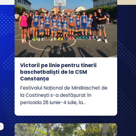
Victorii pe linie pentru tinerii
baschetbaliști de la CSM
Constanța
Festivalul Național de MiniBaschet de
la Costinești s-a desfășurat în
perioada 28 iunie-4 iulie, la…