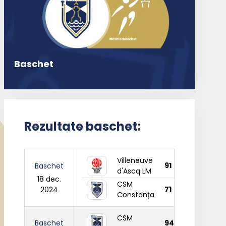
Baschet
Rezultate baschet:
Villeneuve
91
Baschet
d'Ascq LM
18 dec.
CSM
71
2024
Constanța
CSM
Baschet
94