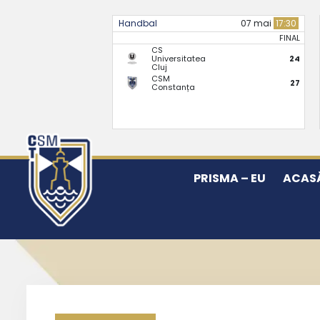
Handbal
07 mai
17:30
FINAL
CS
Universitatea
24
Cluj
CSM
27
Constanța
PRISMA – EU
ACAS