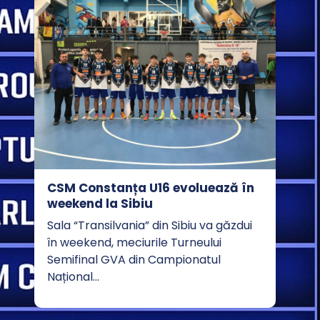
CSM Constanța U16 evoluează în
weekend la Sibiu
Sala “Transilvania” din Sibiu va găzdui
în weekend, meciurile Turneului
Semifinal GVA din Campionatul
Național…