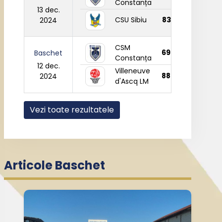
Constanța
13 dec.
CSU Sibiu
83
2024
CSM
69
Baschet
Constanța
12 dec.
Villeneuve
88
2024
d'Ascq LM
Vezi toate rezultatele
Articole Baschet