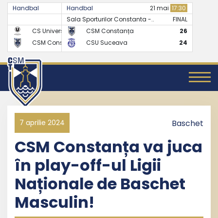
Handbal
Handbal
07 mai
17:30
21 mai
17:30
Sala Sporturilor Constanta -..
FINAL
FINAL
CS Universitatea Cluj
CSM Constanța
24
26
CSM Constanța
CSU Suceava
27
24
7 aprilie 2024
Baschet
CSM Constanța va juca
în play-off-ul Ligii
Naționale de Baschet
Masculin!