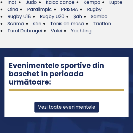
Inot
Judo
Kaiac canoe
Kempo
Lupte
Oina
Paralimpic
PRISMA
Rugby
Rugby U18
Rugby U20
Șah
Sambo
Scrimă
stiri
Tenis de masă
Triatlon
Turul Dobrogei
Volei
Yachting
Evenimentele sportive din
baschet în perioada
următoare:
Vezi toate evenimentele