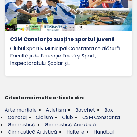
CSM Constanța susține sportul juvenil
Clubul Sportiv Municipal Constanța se alătură
Facultății de Educație Fizică și Sport,
Inspectoratului Școlar și…
Citeste mai multe articole din:
Arte marțiale
Atletism
Baschet
Box
Canotaj
Ciclism
Club
CSM Constanta
Gimnastică
Gimnastică Aerobică
Gimnastică Artistică
Haltere
Handbal