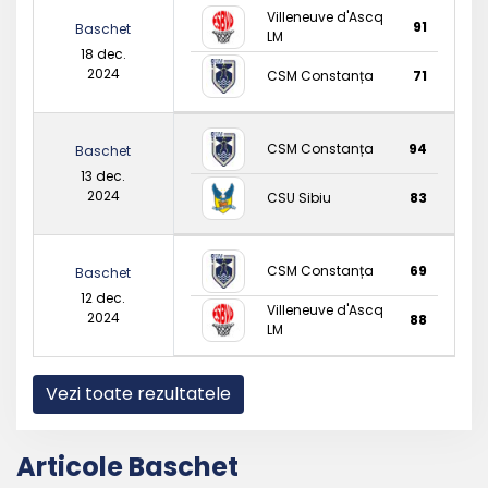
Villeneuve d'Ascq
91
Baschet
LM
18 dec.
2024
CSM Constanța
71
CSM Constanța
94
Baschet
13 dec.
2024
CSU Sibiu
83
CSM Constanța
69
Baschet
12 dec.
Villeneuve d'Ascq
2024
88
LM
Vezi toate rezultatele
Articole Baschet