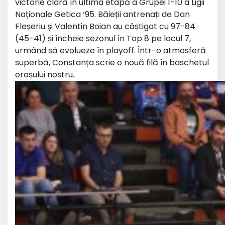
victorie clară în ultima etapă a Grupei 1-10 a Ligii
Naționale Getica ‘95. Băieții antrenați de Dan
Fleșeriu și Valentin Boian au câștigat cu 97-84
(45-41) și încheie sezonul în Top 8 pe locul 7,
urmând să evolueze în playoff. Într-o atmosferă
superbă, Constanța scrie o nouă filă în baschetul
orașului nostru.