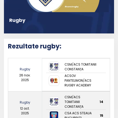
Rugby
Rezultate rugby:
CSM/ACS TOMITANII
Rugby
CONSTANȚA
26 nov.
ACSOV
2025
PANTELIMON/ACS
RUGBY ACADEMY
CSM/ACS
TOMITANII
14
Rugby
CONSTANȚA
12 oct.
2025
CSA ACS STEAUA
15
BUCUREȘTI