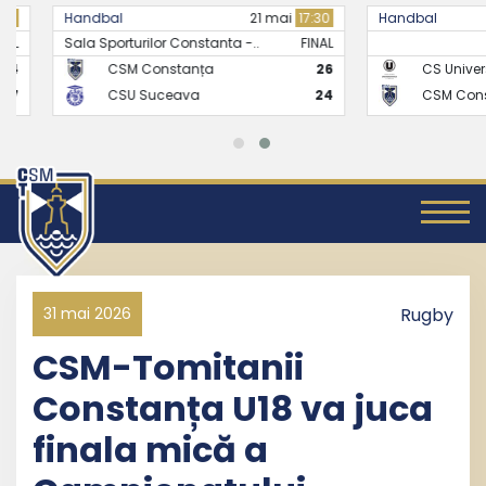
Handbal
21 mai
17:30
Handbal
Sala Sporturilor Constanta -..
FINAL
CSM Constanța
26
CS Universitate
CSU Suceava
24
CSM Constanț
31 mai 2026
Rugby
CSM-Tomitanii
Constanța U18 va juca
finala mică a