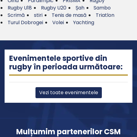
Oina
Paralimpic
PRISMA
Rugby
Rugby U18
Rugby U20
Șah
Sambo
Scrimă
stiri
Tenis de masă
Triatlon
Turul Dobrogei
Volei
Yachting
Evenimentele sportive din
rugby în perioada următoare:
Vezi toate evenimentele
Mulțumim partenerilor CSM