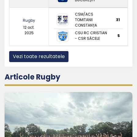
CSM/ACS
TOMITANII
31
Rugby
CONSTANȚA
12 oct.
2025
CSU RC CRISTIAN
5
- CSR SĂCELE
Vezi toate rezultatele
Articole Rugby