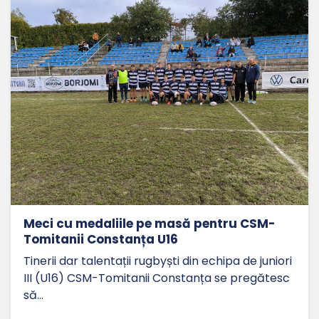
Meci cu medaliile pe masă pentru CSM-
Tomitanii Constanța U16
Tinerii dar talentații rugbyști din echipa de juniori
III (U16) CSM-Tomitanii Constanța se pregătesc
să…