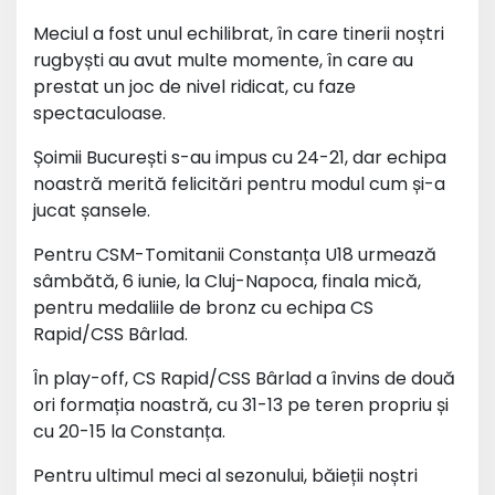
Meciul a fost unul echilibrat, în care tinerii noștri
rugbyști au avut multe momente, în care au
prestat un joc de nivel ridicat, cu faze
spectaculoase.
Șoimii București s-au impus cu 24-21, dar echipa
noastră merită felicitări pentru modul cum și-a
jucat șansele.
Pentru CSM-Tomitanii Constanța U18 urmează
sâmbătă, 6 iunie, la Cluj-Napoca, finala mică,
pentru medaliile de bronz cu echipa CS
Rapid/CSS Bârlad.
În play-off, CS Rapid/CSS Bârlad a învins de două
ori formația noastră, cu 31-13 pe teren propriu și
cu 20-15 la Constanța.
Pentru ultimul meci al sezonului, băieții noștri