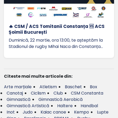
🔥 CSM / ACS Tomitanii Constanța 🆚 ACS
Șoimii București
Duminică, 22 martie, ora 13:00, te așteptăm la
Stadionul de rugby Mihai Naca din Constanța…
Citeste mai multe articole din:
Arte marțiale
Atletism
Baschet
Box
Canotaj
Ciclism
Club
CSM Constanta
Gimnastică
Gimnastică Aerobică
Gimnastică Artistică
Haltere
Handbal
Inot
Judo
Kaiac canoe
Kempo
Lupte