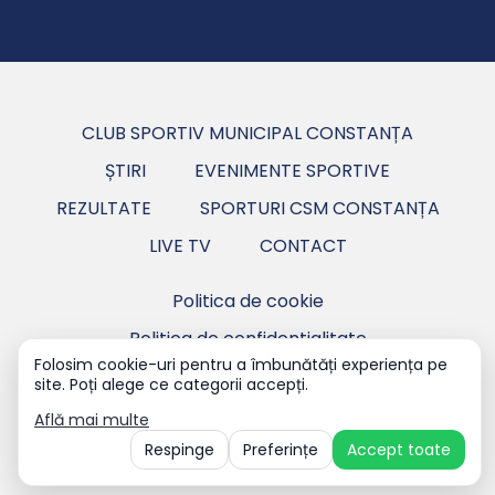
CLUB SPORTIV MUNICIPAL CONSTANȚA
ȘTIRI
EVENIMENTE SPORTIVE
REZULTATE
SPORTURI CSM CONSTANȚA
LIVE TV
CONTACT
Politica de cookie
Politica de confidentialitate
Folosim cookie-uri pentru a îmbunătăți experiența pe
site. Poți alege ce categorii accepți.
Copyright ©2026 CSM Constanța - Club Sportiv
Municipal Constanța.
Află mai multe
Respinge
Preferințe
Accept toate