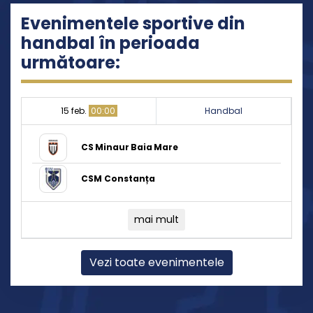
Evenimentele sportive din
handbal în perioada
următoare:
15 feb.
00:00
Handbal
CS Minaur Baia Mare
CSM Constanța
mai mult
Vezi toate evenimentele