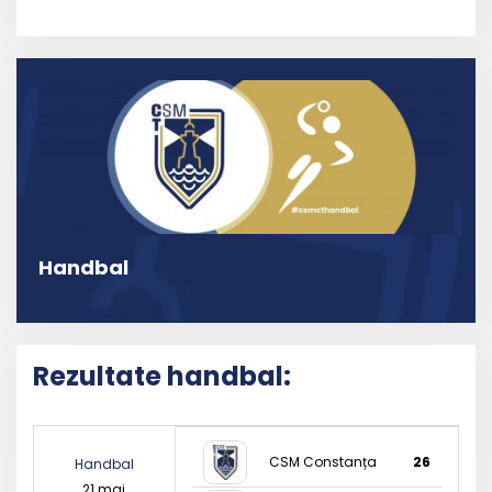
Handbal
Rezultate handbal:
CSM Constanța
26
Handbal
21 mai