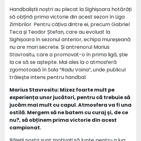
Handbaliștii noștri au plecat la Sighișoara hotărâți
să obțină prima victorie din acest sezon în Liga
Zimbrilor. Pentru câțiva dintre ei, precum Gabriel
Teca și Teodor Ștefan, care au evoluat la
Sighișoara în sezonul anterior, echipa mureșeană
nu are mari secrete. Și antrenorul Marius
Stavrositu, care a promovat-o în prima ligă, știe
la ce să se aștepte. Mai ales la o atmosferă
zgomotoasă în Sala “Radu Voina”, unde publicul
trăiește intens pentru handbal.
Marius Stavrositu: Mizez foarte mult pe
experiența unor jucători, pentru că trebuie să
jucăm mai mult cu capul. Atmosfera va fi una
ostilă. Mergem să ne batem cu curaj și, de ce
nu?, să obținem prima victorie din acest
campionat.
Băieții noștri sunt motivați să lupte pentru a lua