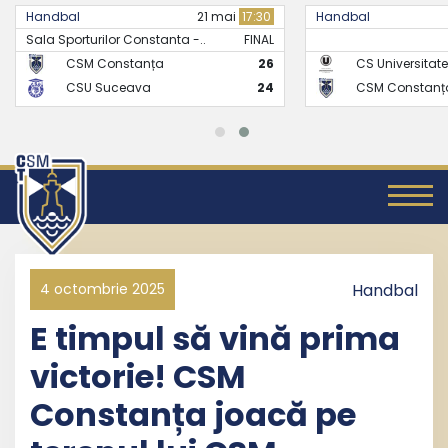
Handbal
21 mai
17:30
Handbal
Sala Sporturilor Constanta -..
FINAL
CSM Constanța
26
CS Universitate
CSU Suceava
24
CSM Constanț
4 octombrie 2025
Handbal
E timpul să vină prima
victorie! CSM
Constanța joacă pe