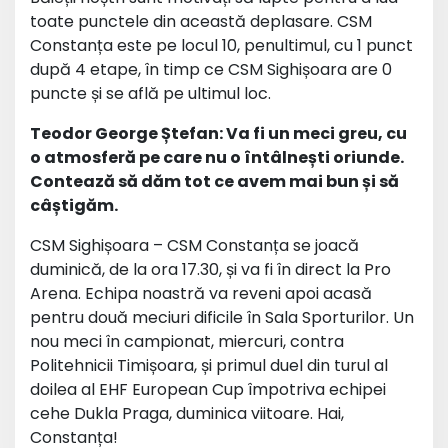
toate punctele din această deplasare. CSM
Constanța este pe locul 10, penultimul, cu 1 punct
după 4 etape, în timp ce CSM Sighișoara are 0
puncte și se află pe ultimul loc.
Teodor George Ștefan: Va fi un meci greu, cu
o atmosferă pe care nu o întâlnești oriunde.
Contează să dăm tot ce avem mai bun și să
câștigăm.
CSM Sighișoara – CSM Constanța se joacă
duminică, de la ora 17.30, și va fi în direct la Pro
Arena. Echipa noastră va reveni apoi acasă
pentru două meciuri dificile în Sala Sporturilor. Un
nou meci în campionat, miercuri, contra
Politehnicii Timișoara, și primul duel din turul al
doilea al EHF European Cup împotriva echipei
cehe Dukla Praga, duminica viitoare. Hai,
Constanța!