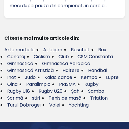
meci după pauza din campionat, în care a…
Citeste mai multe articole din:
Arte marțiale
Atletism
Baschet
Box
Canotaj
Ciclism
Club
CSM Constanta
Gimnastică
Gimnastică Aerobică
Gimnastică Artistică
Haltere
Handbal
Inot
Judo
Kaiac canoe
Kempo
Lupte
Oina
Paralimpic
PRISMA
Rugby
Rugby U18
Rugby U20
Șah
Sambo
Scrimă
stiri
Tenis de masă
Triatlon
Turul Dobrogei
Volei
Yachting