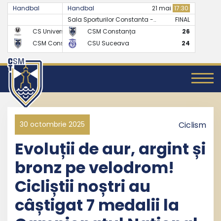
Handbal
Handbal
07 mai
17:30
21 mai
17:30
Sala Sporturilor Constanta -..
FINAL
FINAL
CS Universitatea Cluj
CSM Constanța
24
26
CSM Constanța
CSU Suceava
27
24
30 octombrie 2025
Ciclism
Evoluții de aur, argint și
bronz pe velodrom!
Cicliștii noștri au
câștigat 7 medalii la