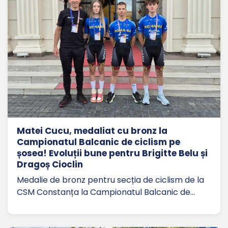
Matei Cucu, medaliat cu bronz la
Campionatul Balcanic de ciclism pe
șosea! Evoluții bune pentru Brigitte Belu și
Dragoș Cioclin
Medalie de bronz pentru secția de ciclism de la
CSM Constanța la Campionatul Balcanic de…