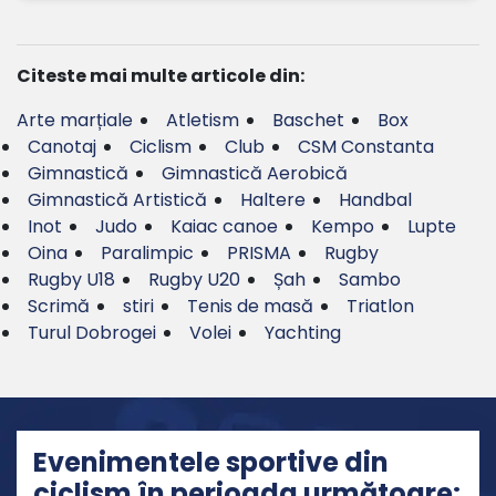
Citeste mai multe articole din:
Arte marțiale
Atletism
Baschet
Box
Canotaj
Ciclism
Club
CSM Constanta
Gimnastică
Gimnastică Aerobică
Gimnastică Artistică
Haltere
Handbal
Inot
Judo
Kaiac canoe
Kempo
Lupte
Oina
Paralimpic
PRISMA
Rugby
Rugby U18
Rugby U20
Șah
Sambo
Scrimă
stiri
Tenis de masă
Triatlon
Turul Dobrogei
Volei
Yachting
Evenimentele sportive din
ciclism în perioada următoare: