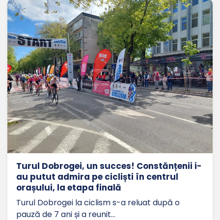
Turul Dobrogei, un succes! Constănțenii i-
au putut admira pe cicliști în centrul
orașului, la etapa finală
Turul Dobrogei la ciclism s-a reluat după o
pauză de 7 ani și a reunit…