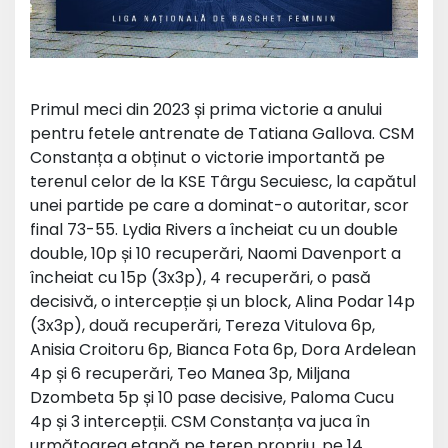
Primul meci din 2023 și prima victorie a anului
pentru fetele antrenate de Tatiana Gallova. CSM
Constanța a obținut o victorie importantă pe
terenul celor de la KSE Târgu Secuiesc, la capătul
unei partide pe care a dominat-o autoritar, scor
final 73-55. Lydia Rivers a încheiat cu un double
double, 10p și 10 recuperări, Naomi Davenport a
încheiat cu 15p (3x3p), 4 recuperări, o pasă
decisivă, o intercepție și un block, Alina Podar 14p
(3x3p), două recuperări, Tereza Vitulova 6p,
Anisia Croitoru 6p, Bianca Fota 6p, Dora Ardelean
4p și 6 recuperări, Teo Manea 3p, Miljana
Dzombeta 5p și 10 pase decisive, Paloma Cucu
4p și 3 intercepții. CSM Constanța va juca în
următoarea etapă pe teren propriu, pe 14