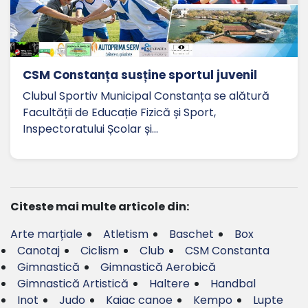
CSM Constanța susține sportul juvenil
Clubul Sportiv Municipal Constanța se alătură
Facultății de Educație Fizică și Sport,
Inspectoratului Școlar și…
Citeste mai multe articole din:
Arte marțiale
Atletism
Baschet
Box
Canotaj
Ciclism
Club
CSM Constanta
Gimnastică
Gimnastică Aerobică
Gimnastică Artistică
Haltere
Handbal
Inot
Judo
Kaiac canoe
Kempo
Lupte