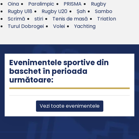
Oina
Paralimpic
PRISMA
Rugby
Rugby U18
Rugby U20
Șah
Sambo
Scrimă
stiri
Tenis de masă
Triatlon
Turul Dobrogei
Volei
Yachting
Evenimentele sportive din
baschet în perioada
următoare:
Vezi toate evenimentele