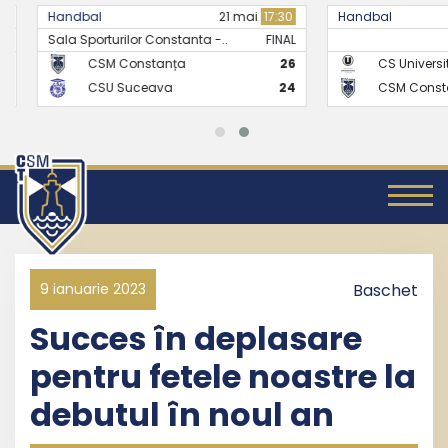
Handbal
21 mai
17:30
Handbal
Sala Sporturilor Constanta -..
FINAL
CSM Constanța
26
CS Universitate
CSU Suceava
24
CSM Constanț
9 ianuarie 2023
Baschet
Succes în deplasare
pentru fetele noastre la
debutul în noul an