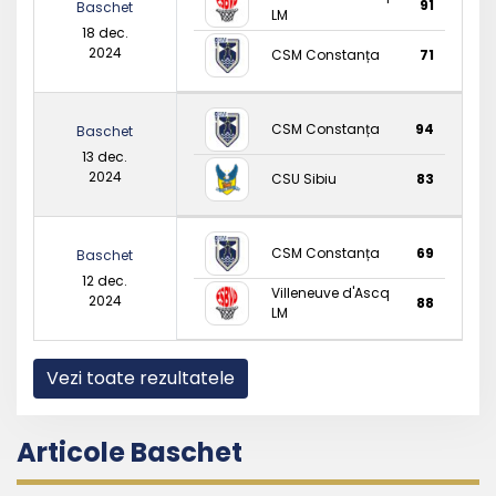
91
Baschet
LM
18 dec.
2024
CSM Constanța
71
CSM Constanța
94
Baschet
13 dec.
2024
CSU Sibiu
83
CSM Constanța
69
Baschet
12 dec.
Villeneuve d'Ascq
2024
88
LM
Vezi toate rezultatele
Articole Baschet