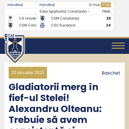
Handbal
Handbal
07 mai
17:30
21 mai
17:30
Sala Sporturilor Constanta -..
FINAL
FINAL
CS Universitatea Cluj
CSM Constanța
24
26
CSM Constanța
CSU Suceava
27
24
23 ianuarie 2023
Baschet
Gladiatorii merg în
fief-ul Stelei!
Alexandru Olteanu:
Trebuie să avem