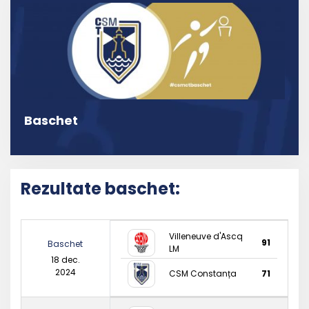
Baschet
Rezultate baschet:
Villeneuve d'Ascq
91
Baschet
LM
18 dec.
2024
CSM Constanța
71