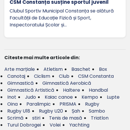
CSM Constanța susține sportul juvenil
Clubul Sportiv Municipal Constanța se alătură
Facultății de Educație Fizică și Sport,
Inspectoratului Școlar și…
Citeste mai multe articole din:
Arte marțiale
Atletism
Baschet
Box
Canotaj
Ciclism
Club
CSM Constanta
Gimnastică
Gimnastică Aerobică
Gimnastică Artistică
Haltere
Handbal
Inot
Judo
Kaiac canoe
Kempo
Lupte
Oina
Paralimpic
PRISMA
Rugby
Rugby U18
Rugby U20
Șah
Sambo
Scrimă
stiri
Tenis de masă
Triatlon
Turul Dobrogei
Volei
Yachting