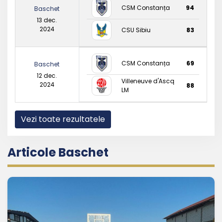
CSM Constanța
94
Baschet
13 dec.
2024
CSU Sibiu
83
CSM Constanța
69
Baschet
12 dec.
Villeneuve d'Ascq
2024
88
LM
Vezi toate rezultatele
Articole Baschet