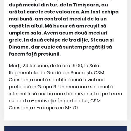
după meciul din tur, de la Timișoara, au
arătat care le este valoarea. Am fost echipa
mai bună, am controlat meciul de la un
capăt la altul. Mă bucur că am reușit să
umplem sala. Avem acum două meciuri
grele, la două echipe de tradiție, Steaua și
Dinamo, dar eu zic că suntem pregătiți să
facem față presiunii.
Marți, 24 Ianuarie, de la ora 19.00, la Sala
Regimentului de Gardă din București, CSM
Constanța caută să obțină încă o victorie
prețioasă în Grupa B. Un meci care se anunță
infernal însă unul în care băieții vor intra pe teren
cu o extra-motivație. În partida tur, CSM
Constanța s-a impus cu 81-70.