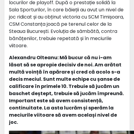
locurilor de playoff. După o prestație solidă la
Sala Sporturilor, în care băieții au avut un nivel de
joc ridicat și au obținut victoria cu SCM Timișoara,
CSM Constanța joacă pe terenul celor de la
Steaua București. Evoluția de sâmbătă, contra
bănățenilor, trebuie repetată și în meciurile
viitoare.
Alexandru Olteanu: Mă bucur că nu i-am
lăsat să se apropie decisiv de noi. Am arătat
multă voință în apărare și cred că acolo s-a
decis meciul. Sunt multe echipe cu șanse de
calificare în primele 10. Trebuie să jucăm un
baschet deștept, trebuie să jucăm împreună.
Important este să avem consistență,
continuitate. La asta lucrăm și sperăm la
meciurile viitoare să avem același nivel de
joc.