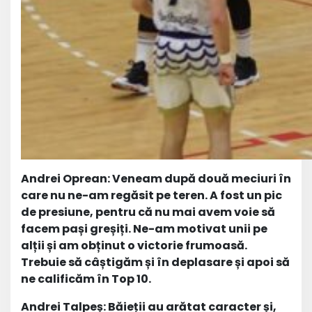
Andrei Oprean: Veneam după două meciuri în
care nu ne-am regăsit pe teren. A fost un pic
de presiune, pentru că nu mai avem voie să
facem pași greșiți. Ne-am motivat unii pe
alții și am obținut o victorie frumoasă.
Trebuie să câștigăm și în deplasare și apoi să
ne calificăm în Top 10.
Andrei Talpeș: Băieții au arătat caracter și,