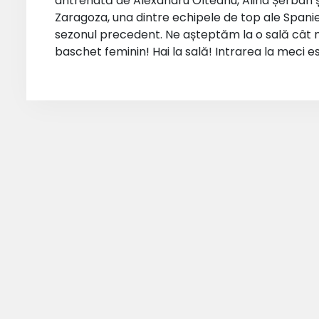
antrenată de Alexandru Olteanu, Alina Șerban
Zaragoza, una dintre echipele de top ale Spani
sezonul precedent. Ne așteptăm la o sală cât mai
baschet feminin! Hai la sală! Intrarea la meci es