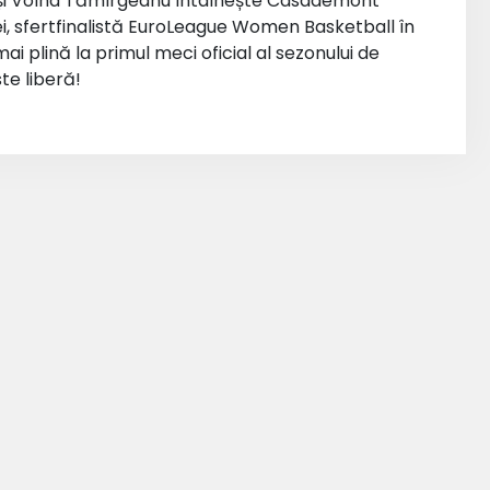
 și Volha Tămîrgeanu întâlnește Casademont
ei, sfertfinalistă EuroLeague Women Basketball în
 plină la primul meci oficial al sezonului de
te liberă!