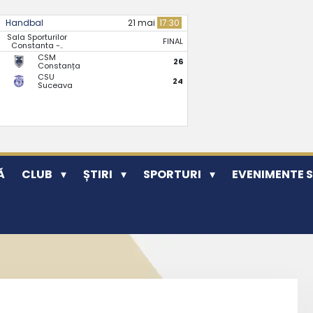
Handbal
21 mai
17:30
Sala Sporturilor
FINAL
Constanta -..
CSM
26
Constanța
CSU
24
Suceava
Ă
CLUB
ȘTIRI
SPORTURI
EVENIMENTE 