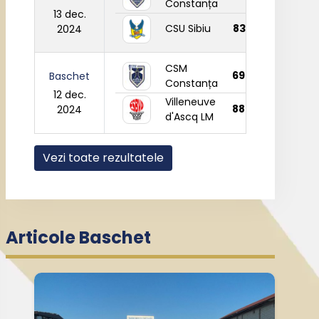
Constanța
13 dec.
CSU Sibiu
83
2024
CSM
69
Baschet
Constanța
12 dec.
Villeneuve
88
2024
d'Ascq LM
Vezi toate rezultatele
Articole Baschet