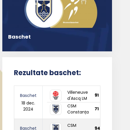
Baschet
Rezultate baschet:
Villeneuve
91
Baschet
d'Ascq LM
18 dec.
CSM
71
2024
Constanța
CSM
Baschet
94