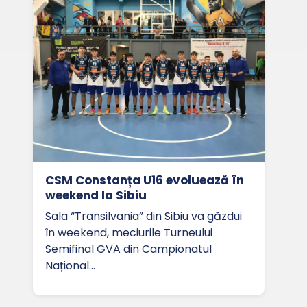
CSM Constanța U16 evoluează în
weekend la Sibiu
Sala “Transilvania” din Sibiu va găzdui
în weekend, meciurile Turneului
Semifinal GVA din Campionatul
Național…