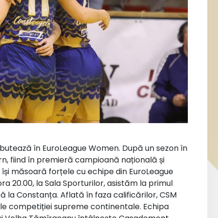
butează în EuroLeague Women. După un sezon în
rn, fiind în premieră campioană națională și
își măsoară forțele cu echipe din EuroLeague
a 20.00, la Sala Sporturilor, asistăm la primul
la Constanța. Aflată în faza calificărilor, CSM
ele competiției supreme continentale. Echipa