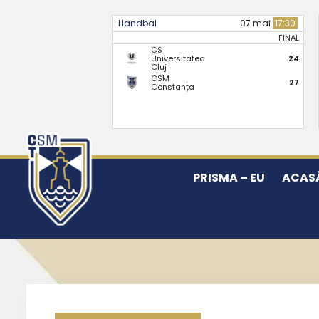
Handbal
07 mai
17:30
FINAL
CS
Universitatea
24
Cluj
CSM
27
Constanța
PRISMA – EU
ACAS