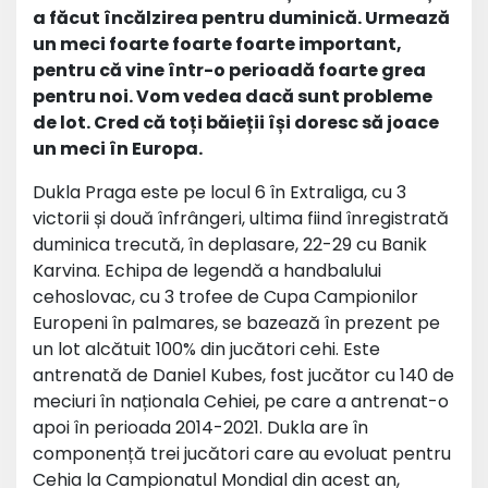
a făcut încălzirea pentru duminică. Urmează
un meci foarte foarte foarte important,
pentru că vine într-o perioadă foarte grea
pentru noi. Vom vedea dacă sunt probleme
de lot. Cred că toți băieții își doresc să joace
un meci în Europa.
Dukla Praga este pe locul 6 în Extraliga, cu 3
victorii și două înfrângeri, ultima fiind înregistrată
duminica trecută, în deplasare, 22-29 cu Banik
Karvina. Echipa de legendă a handbalului
cehoslovac, cu 3 trofee de Cupa Campionilor
Europeni în palmares, se bazează în prezent pe
un lot alcătuit 100% din jucători cehi. Este
antrenată de Daniel Kubes, fost jucător cu 140 de
meciuri în naționala Cehiei, pe care a antrenat-o
apoi în perioada 2014-2021. Dukla are în
componență trei jucători care au evoluat pentru
Cehia la Campionatul Mondial din acest an,