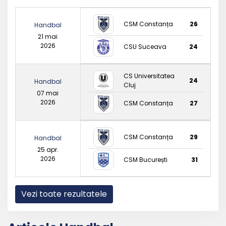
CSM Constanța
26
Handbal
21 mai
2026
CSU Suceava
24
CS Universitatea
24
Handbal
Cluj
07 mai
2026
CSM Constanța
27
CSM Constanța
29
Handbal
25 apr.
2026
CSM București
31
Vezi toate rezultatele