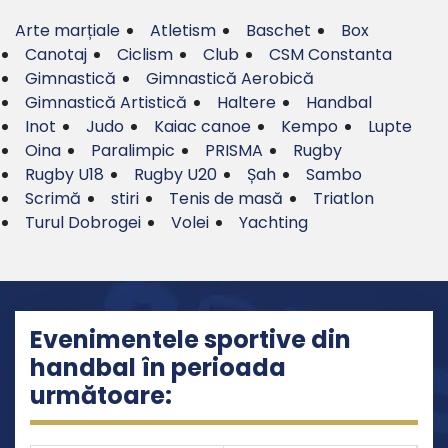
Arte marțiale
Atletism
Baschet
Box
Canotaj
Ciclism
Club
CSM Constanta
Gimnastică
Gimnastică Aerobică
Gimnastică Artistică
Haltere
Handbal
Inot
Judo
Kaiac canoe
Kempo
Lupte
Oina
Paralimpic
PRISMA
Rugby
Rugby U18
Rugby U20
Șah
Sambo
Scrimă
stiri
Tenis de masă
Triatlon
Turul Dobrogei
Volei
Yachting
Evenimentele sportive din
handbal în perioada
următoare: