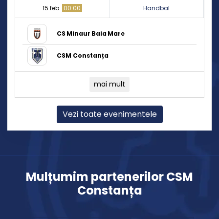
15 feb.
00:00
Handbal
CS Minaur Baia Mare
CSM Constanța
mai mult
Vezi toate evenimentele
Mulțumim partenerilor CSM
Constanța