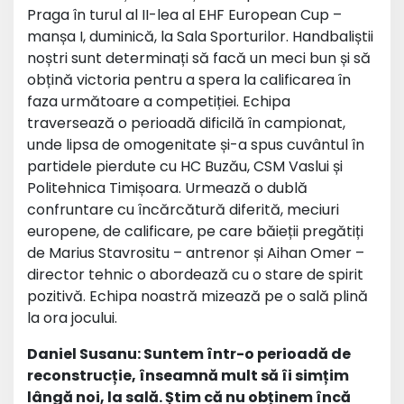
Praga în turul al II-lea al EHF European Cup –
manșa I, duminică, la Sala Sporturilor. Handbaliștii
noștri sunt determinați să facă un meci bun și să
obțină victoria pentru a spera la calificarea în
faza următoare a competiției. Echipa
traversează o perioadă dificilă în campionat,
unde lipsa de omogenitate și-a spus cuvântul în
partidele pierdute cu HC Buzău, CSM Vaslui și
Politehnica Timișoara. Urmează o dublă
confruntare cu încărcătură diferită, meciuri
europene, de calificare, pe care băieții pregătiți
de Marius Stavrositu – antrenor și Aihan Omer –
director tehnic o abordează cu o stare de spirit
pozitivă. Echipa noastră mizează pe o sală plină
la ora jocului.
Daniel Susanu: Suntem într-o perioadă de
reconstrucție, înseamnă mult să îi simțim
lângă noi, la sală. Știm că nu obținem încă