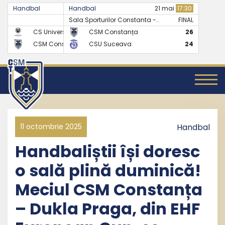
Handbal
Handbal
07 mai
17:30
21 mai
17:30
Sala Sporturilor Constanta -..
FINAL
FINAL
CS Universitatea Cluj
CSM Constanța
24
26
CSM Constanța
CSU Suceava
27
24
11 octombrie 2025
Handbal
Handbaliștii își doresc
o sală plină duminică!
Meciul CSM Constanța
– Dukla Praga, din EHF