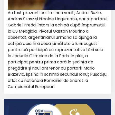
Au fost prezenți cei trei nou veniți, Andrei Buzle,
Andras Szasz și Nicolae Ungureanu, dar și portarul
Gabriel Preda, întors la echipă după împrumutul
la CS Medgidia. Pivotul Gaston Mourino a
absentat, argentinianul urmând să ajungă la
echipă abia în a doua jumătate a lunii august
pentru că participă cu reprezentativa țării sale
la Jocurile Olimpice de la Paris. În plus, a
participat pentru prima oară la ședința de
pregătire și noul antrenor cu portarii, Mario
Blazevic, lipsind în schimb secundul Ionuț Pușcașu,
aflat cu naționala României de tineret la
Campionatul European.