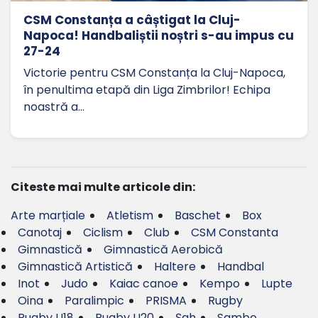
CSM Constanța a câștigat la Cluj-
Napoca! Handbaliștii noștri s-au impus cu
27-24
Victorie pentru CSM Constanța la Cluj-Napoca,
în penultima etapă din Liga Zimbrilor! Echipa
noastră a…
Citeste mai multe articole din:
Arte marțiale
Atletism
Baschet
Box
Canotaj
Ciclism
Club
CSM Constanta
Gimnastică
Gimnastică Aerobică
Gimnastică Artistică
Haltere
Handbal
Inot
Judo
Kaiac canoe
Kempo
Lupte
Oina
Paralimpic
PRISMA
Rugby
Rugby U18
Rugby U20
Șah
Sambo