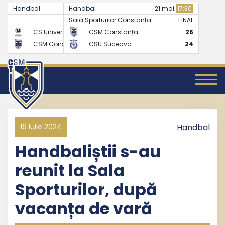
Handbal
Handbal
07 mai
17:30
21 mai
17:30
Sala Sporturilor Constanta -..
FINAL
FINAL
CS Universitatea Cluj
CSM Constanța
24
26
CSM Constanța
CSU Suceava
27
24
16 iulie 2024
Handbal
Handbaliștii s-au
reunit la Sala
Sporturilor, după
vacanța de vară