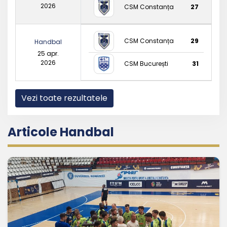
2026
CSM Constanța
27
CSM Constanța
29
Handbal
25 apr.
2026
CSM București
31
Vezi toate rezultatele
Articole Handbal