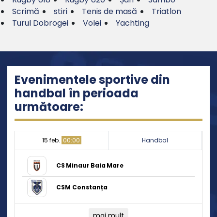
Scrimă
stiri
Tenis de masă
Triatlon
Turul Dobrogei
Volei
Yachting
Evenimentele sportive din
handbal în perioada
următoare:
15 feb.
00:00
Handbal
CS Minaur Baia Mare
CSM Constanța
mai mult