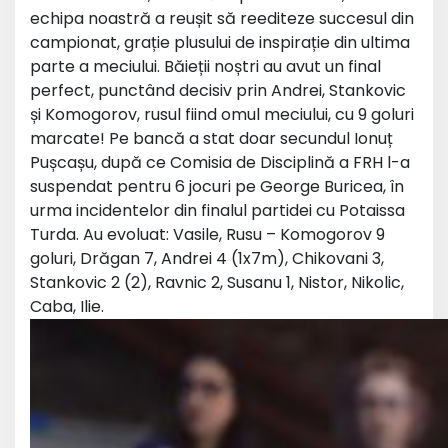
echipa noastră a reușit să reediteze succesul din
campionat, grație plusului de inspirație din ultima
parte a meciului. Băieții noștri au avut un final
perfect, punctând decisiv prin Andrei, Stankovic
și Komogorov, rusul fiind omul meciului, cu 9 goluri
marcate! Pe bancă a stat doar secundul Ionuț
Pușcașu, după ce Comisia de Disciplină a FRH l-a
suspendat pentru 6 jocuri pe George Buricea, în
urma incidentelor din finalul partidei cu Potaissa
Turda. Au evoluat: Vasile, Rusu – Komogorov 9
goluri, Drăgan 7, Andrei 4 (1x7m), Chikovani 3,
Stankovic 2 (2), Ravnic 2, Susanu 1, Nistor, Nikolic,
Caba, Ilie.