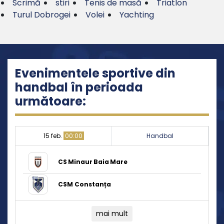
Scrimă
stiri
Tenis de masă
Triatlon
Turul Dobrogei
Volei
Yachting
Evenimentele sportive din
handbal în perioada
următoare:
15 feb.
00:00
Handbal
CS Minaur Baia Mare
CSM Constanța
mai mult