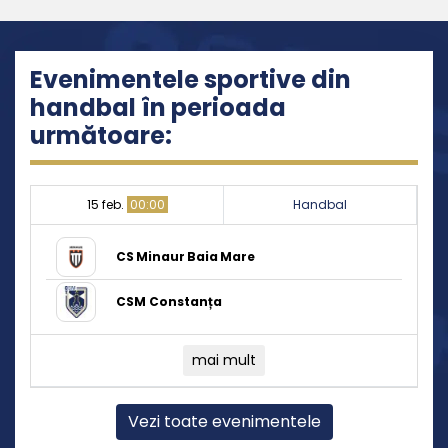
Evenimentele sportive din
handbal în perioada
următoare:
15 feb.
00:00
Handbal
CS Minaur Baia Mare
CSM Constanța
mai mult
Vezi toate evenimentele