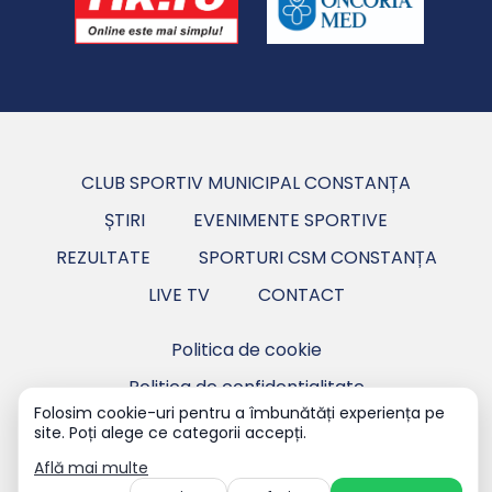
CLUB SPORTIV MUNICIPAL CONSTANȚA
ȘTIRI
EVENIMENTE SPORTIVE
REZULTATE
SPORTURI CSM CONSTANȚA
LIVE TV
CONTACT
Politica de cookie
Politica de confidentialitate
Folosim cookie-uri pentru a îmbunătăți experiența pe
site. Poți alege ce categorii accepți.
Copyright ©2026 CSM Constanța - Club Sportiv
Municipal Constanța.
Află mai multe