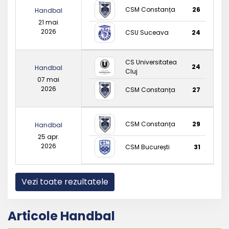
CSM Constanța
26
Handbal
21 mai
2026
CSU Suceava
24
CS Universitatea
24
Handbal
Cluj
07 mai
2026
CSM Constanța
27
CSM Constanța
29
Handbal
25 apr.
2026
CSM București
31
Vezi toate rezultatele
Articole Handbal