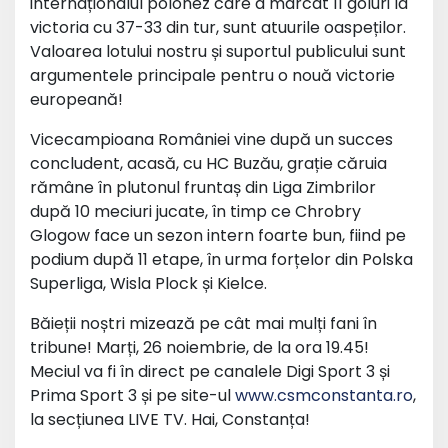
internaționalul polonez care a marcat 11 goluri la
victoria cu 37-33 din tur, sunt atuurile oaspeților.
Valoarea lotului nostru și suportul publicului sunt
argumentele principale pentru o nouă victorie
europeană!
Vicecampioana României vine după un succes
concludent, acasă, cu HC Buzău, grație căruia
rămâne în plutonul fruntaș din Liga Zimbrilor
după 10 meciuri jucate, în timp ce Chrobry
Glogow face un sezon intern foarte bun, fiind pe
podium după 11 etape, în urma forțelor din Polska
Superliga, Wisla Plock și Kielce.
Băieții noștri mizează pe cât mai mulți fani în
tribune! Marți, 26 noiembrie, de la ora 19.45!
Meciul va fi în direct pe canalele Digi Sport 3 și
Prima Sport 3 și pe site-ul
www.csmconstanta.ro
,
la secțiunea LIVE TV. Hai, Constanța!