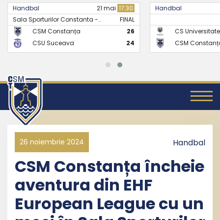
Handbal
21 mai
17:30
Handbal
Sala Sporturilor Constanta -..
FINAL
CSM Constanța
26
CS Universitate
CSU Suceava
24
CSM Constanț
26 noiembrie 2024
Handbal
CSM Constanța încheie
aventura din EHF
European League cu un