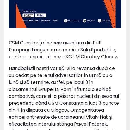
CSM Constanța încheie aventura din EHF
European League cu un meci în Sala Sporturilor,
contra echipei poloneze KGHM Chrobry Glogow.
Handbaliștii noștri vor să-și ia revanșa după ce
au cedat pe terenul adversarilor în urmă cu o
lună și să termine, astfel, pe locul 3 în
clasamentul Grupei D. Vom înfrunta o echipă
combativă, care și-a păstrat nucleul din sezonul
precedent, când CSM Constanța a luat 3 puncte
din 4 în disputa cu Glogow. Omogenitatea
echipei antrenate de ucraineanul Vitaly Nat și
eficacitatea interului stânga Pawel Paterek,