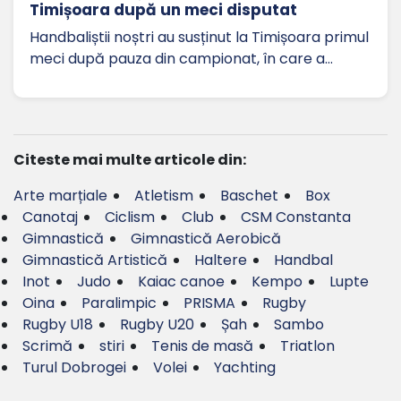
Timișoara după un meci disputat
Handbaliștii noștri au susținut la Timișoara primul
meci după pauza din campionat, în care a…
Citeste mai multe articole din:
Arte marțiale
Atletism
Baschet
Box
Canotaj
Ciclism
Club
CSM Constanta
Gimnastică
Gimnastică Aerobică
Gimnastică Artistică
Haltere
Handbal
Inot
Judo
Kaiac canoe
Kempo
Lupte
Oina
Paralimpic
PRISMA
Rugby
Rugby U18
Rugby U20
Șah
Sambo
Scrimă
stiri
Tenis de masă
Triatlon
Turul Dobrogei
Volei
Yachting