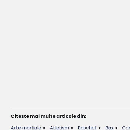
Citeste mai multe articole din:
Arte marțiale
Atletism
Baschet
Box
Can