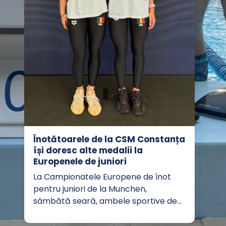
Înotătoarele de la CSM Constanța
își doresc alte medalii la
Europenele de juniori
La Campionatele Europene de înot
pentru juniori de la Munchen,
sâmbătă seară, ambele sportive de…