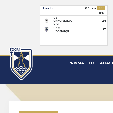
Handbal
07 mai
17:30
FINAL
CS
Universitatea
24
Cluj
CSM
27
Constanța
PRISMA – EU
ACAS