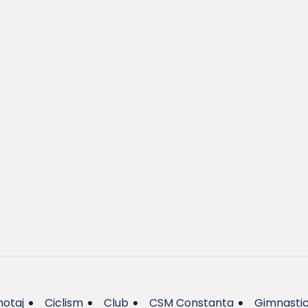
otaj
Ciclism
Club
CSM Constanta
Gimnasti