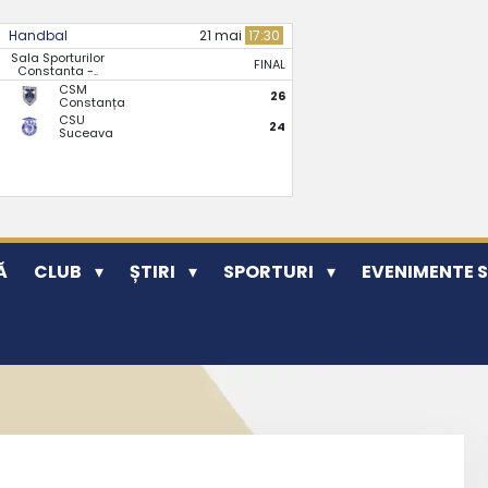
Handbal
21 mai
17:30
Sala Sporturilor
FINAL
Constanta -..
CSM
26
Constanța
CSU
24
Suceava
Ă
CLUB
ȘTIRI
SPORTURI
EVENIMENTE 