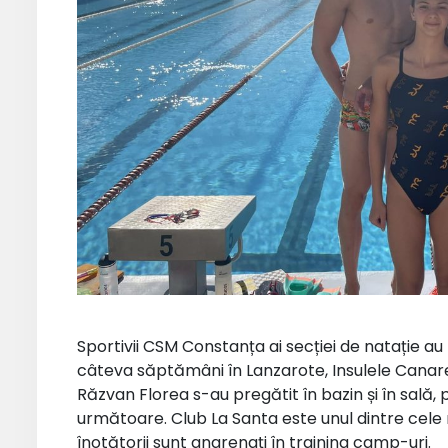
Sportivii CSM Constanța ai secției de natație au
câteva săptămâni în Lanzarote, Insulele Canare.
Răzvan Florea s-au pregătit în bazin și în sală,
următoare. Club La Santa este unul dintre cele 
înotătorii sunt angrenați în training camp-uri.