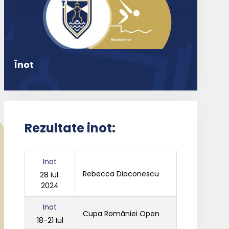
Înot
Rezultate inot:
Inot
Rebecca Diaconescu
28 iul.
2024
Inot
Cupa României Open
18-21 Iul