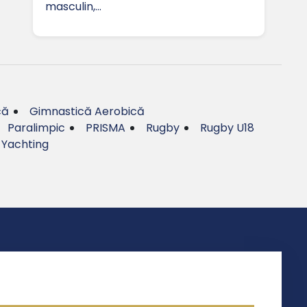
masculin,…
că
Gimnastică Aerobică
Paralimpic
PRISMA
Rugby
Rugby U18
Yachting