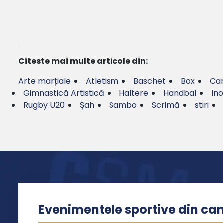
Citeste mai multe articole din:
Arte marțiale
Atletism
Baschet
Box
Can
Gimnastică Artistică
Haltere
Handbal
Ino
Rugby U20
Șah
Sambo
Scrimă
stiri
Evenimentele sportive din ca