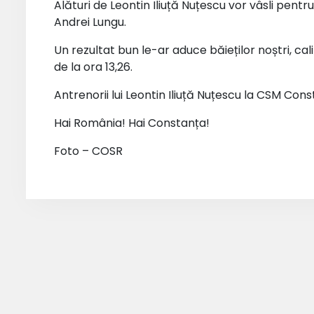
Alături de Leontin Iliuță Nuțescu vor vâsli pentr
Andrei Lungu.
Un rezultat bun le-ar aduce băieților noștri, cali
de la ora 13,26.
Antrenorii lui Leontin Iliuță Nuțescu la CSM Con
Hai România! Hai Constanța!
Foto – COSR