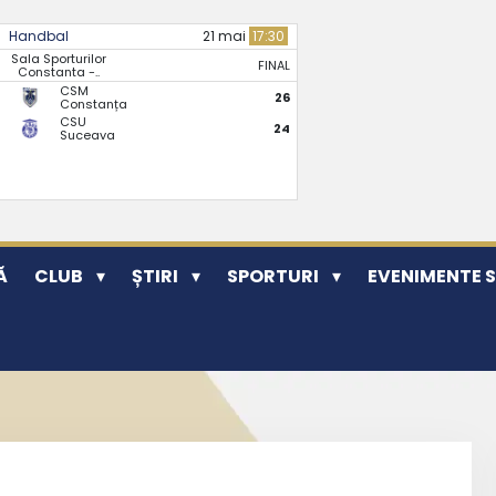
Handbal
21 mai
17:30
Sala Sporturilor
FINAL
Constanta -..
CSM
26
Constanța
CSU
24
Suceava
Ă
CLUB
ȘTIRI
SPORTURI
EVENIMENTE 