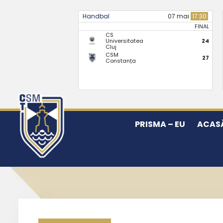
Handbal
07 mai
17:30
FINAL
CS
Universitatea
24
Cluj
CSM
27
Constanța
PRISMA – EU
ACAS