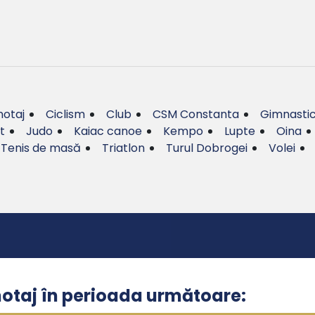
otaj
Ciclism
Club
CSM Constanta
Gimnasti
t
Judo
Kaiac canoe
Kempo
Lupte
Oina
Tenis de masă
Triatlon
Turul Dobrogei
Volei
notaj în perioada următoare: