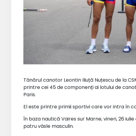
Tânărul canotor Leontin Iliuță Nuțescu de la C
printre cei 45 de componenți ai lotului de canot
Paris.
El este printre primii sportivi care vor intra în c
În baza nautică Vaires sur Marne, vineri, 26 iulie
patru vâsle masculin.