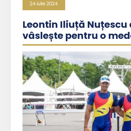
24 iulie 2024
Leontin Iliuță Nuțesc
vâslește pentru o med