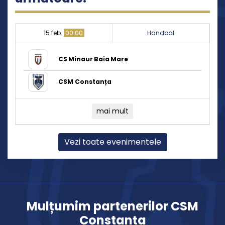
15 feb.
00:00
Handbal
CS Minaur Baia Mare
CSM Constanța
mai mult
Vezi toate evenimentele
Mulțumim partenerilor CSM
Constanța