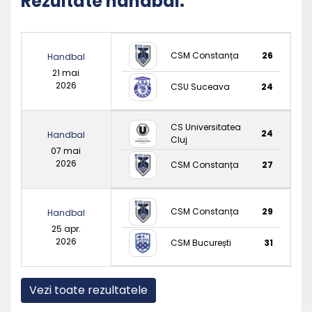
Rezultate handbal:
CSM Constanța
26
Handbal
21 mai
2026
CSU Suceava
24
CS Universitatea
24
Handbal
Cluj
07 mai
2026
CSM Constanța
27
CSM Constanța
29
Handbal
25 apr.
2026
CSM București
31
Vezi toate rezultatele