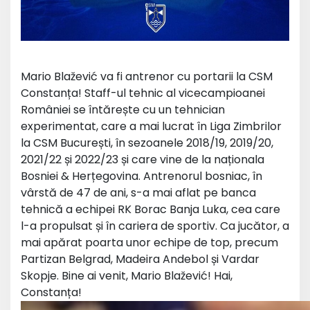
Mario Blažević va fi antrenor cu portarii la CSM
Constanța! Staff-ul tehnic al vicecampioanei
României se întărește cu un tehnician
experimentat, care a mai lucrat în Liga Zimbrilor
la CSM București, în sezoanele 2018/19, 2019/20,
2021/22 și 2022/23 și care vine de la naționala
Bosniei & Herțegovina. Antrenorul bosniac, în
vârstă de 47 de ani, s-a mai aflat pe banca
tehnică a echipei RK Borac Banja Luka, cea care
l-a propulsat și în cariera de sportiv. Ca jucător, a
mai apărat poarta unor echipe de top, precum
Partizan Belgrad, Madeira Andebol și Vardar
Skopje. Bine ai venit, Mario Blažević! Hai,
Constanța!