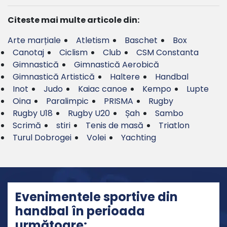
Citeste mai multe articole din:
Arte marțiale
Atletism
Baschet
Box
Canotaj
Ciclism
Club
CSM Constanta
Gimnastică
Gimnastică Aerobică
Gimnastică Artistică
Haltere
Handbal
Inot
Judo
Kaiac canoe
Kempo
Lupte
Oina
Paralimpic
PRISMA
Rugby
Rugby U18
Rugby U20
Șah
Sambo
Scrimă
stiri
Tenis de masă
Triatlon
Turul Dobrogei
Volei
Yachting
Evenimentele sportive din
handbal în perioada
următoare: