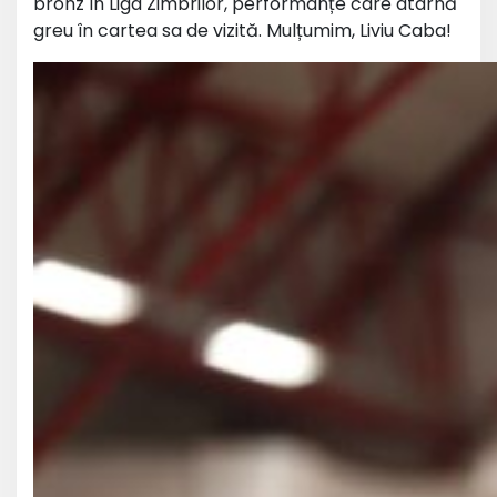
bronz în Liga Zimbrilor, performanțe care atârnă
greu în cartea sa de vizită. Mulțumim, Liviu Caba!