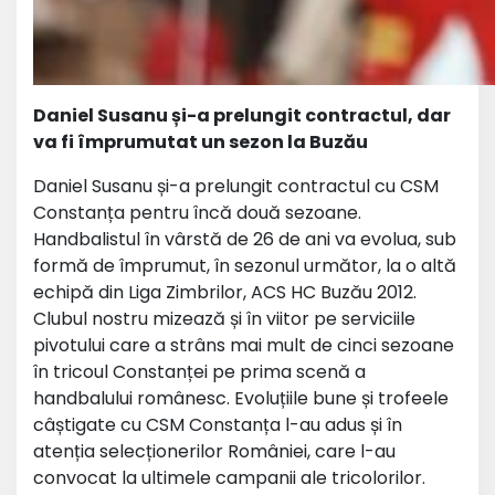
Daniel Susanu și-a prelungit contractul, dar
va fi împrumutat un sezon la Buzău
Daniel Susanu și-a prelungit contractul cu CSM
Constanța pentru încă două sezoane.
Handbalistul în vârstă de 26 de ani va evolua, sub
formă de împrumut, în sezonul următor, la o altă
echipă din Liga Zimbrilor, ACS HC Buzău 2012.
Clubul nostru mizează și în viitor pe serviciile
pivotului care a strâns mai mult de cinci sezoane
în tricoul Constanței pe prima scenă a
handbalului românesc. Evoluțiile bune și trofeele
câștigate cu CSM Constanța l-au adus și în
atenția selecționerilor României, care l-au
convocat la ultimele campanii ale tricolorilor.