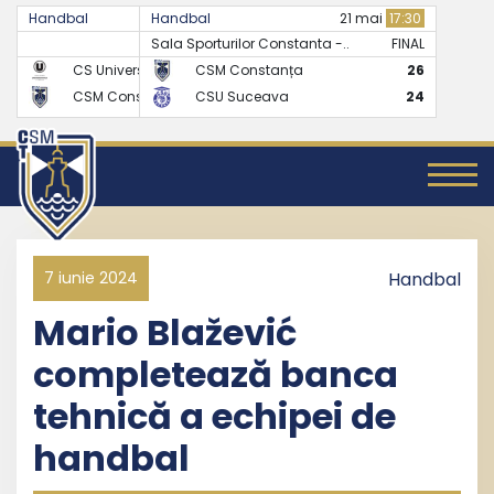
Handbal
Handbal
07 mai
17:30
21 mai
17:30
Sala Sporturilor Constanta -..
FINAL
FINAL
CS Universitatea Cluj
CSM Constanța
24
26
CSM Constanța
CSU Suceava
27
24
7 iunie 2024
Handbal
Mario Blažević
completează banca
tehnică a echipei de
handbal