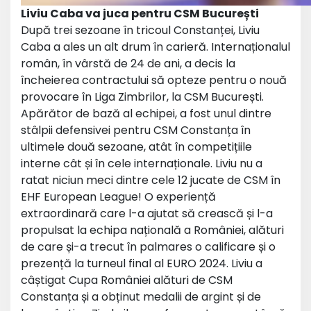
Liviu Caba va juca pentru CSM București
După trei sezoane în tricoul Constanței, Liviu
Caba a ales un alt drum în carieră. Internaționalul
român, în vârstă de 24 de ani, a decis la
încheierea contractului să opteze pentru o nouă
provocare în Liga Zimbrilor, la CSM București.
Apărător de bază al echipei, a fost unul dintre
stâlpii defensivei pentru CSM Constanța în
ultimele două sezoane, atât în competițiile
interne cât și în cele internaționale. Liviu nu a
ratat niciun meci dintre cele 12 jucate de CSM în
EHF European League! O experiență
extraordinară care l-a ajutat să crească și l-a
propulsat la echipa națională a României, alături
de care și-a trecut în palmares o calificare și o
prezență la turneul final al EURO 2024. Liviu a
câștigat Cupa României alături de CSM
Constanța și a obținut medalii de argint și de