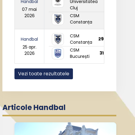
Handbal
Universitatea
24
Cluj
07 mai
2026
CSM
27
Constanța
CSM
29
Handbal
Constanța
25 apr.
CSM
31
2026
București
Vezi toate rezultatele
Articole Handbal