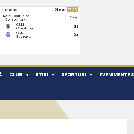
Handbal
21 mai
17:30
Sala Sporturilor
FINAL
Constanta -..
CSM
26
Constanța
CSU
24
Suceava
Ă
CLUB
ȘTIRI
SPORTURI
EVENIMENTE 