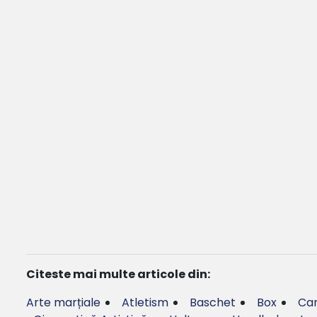
Citeste mai multe articole din:
Arte marțiale
Atletism
Baschet
Box
Can