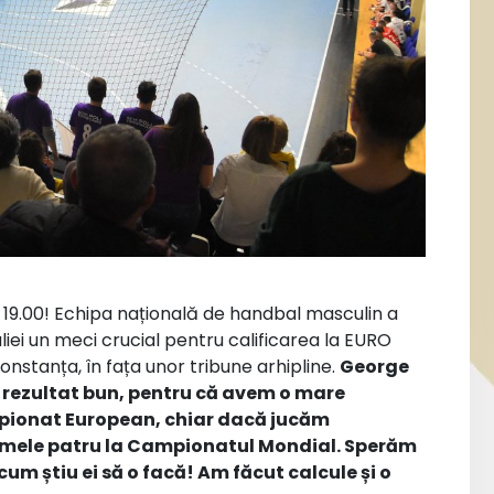
a 19.00! Echipa națională de handbal masculin a
iei un meci crucial pentru calificarea la EURO
 Constanța, în fața unor tribune arhipline.
George
un rezultat bun, pentru că avem o mare
mpionat European, chiar dacă jucăm
rimele patru la Campionatul Mondial. Sperăm
cum știu ei să o facă! Am făcut calcule și o