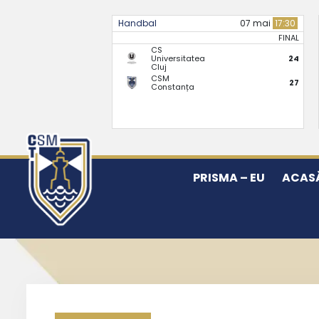
Handbal
07 mai
17:30
FINAL
CS
Universitatea
24
Cluj
CSM
27
Constanța
PRISMA – EU
ACAS