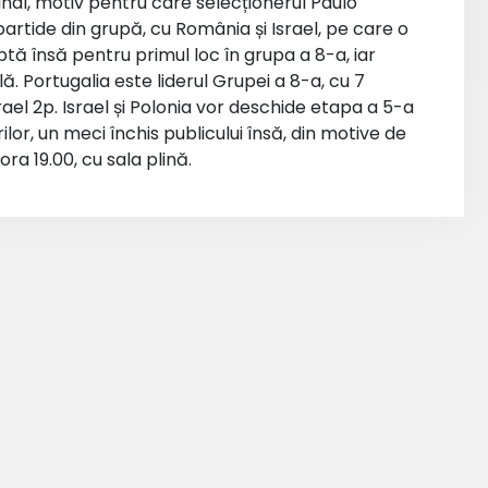
 final, motiv pentru care selecționerul Paulo
partide din grupă, cu România și Israel, pe care o
uptă însă pentru primul loc în grupa a 8-a, iar
ă. Portugalia este liderul Grupei a 8-a, cu 7
ael 2p. Israel și Polonia vor deschide etapa a 5-a
rilor, un meci închis publicului însă, din motive de
ra 19.00, cu sala plină.