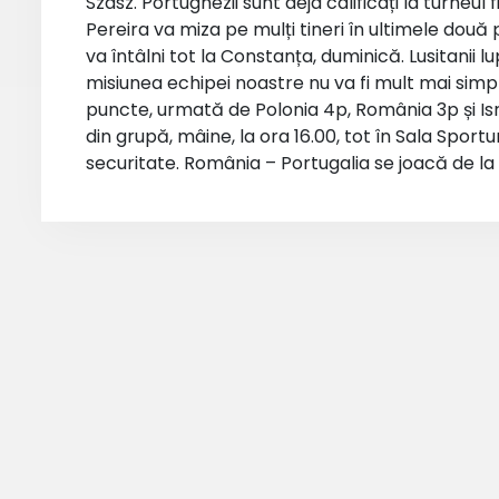
Szasz. Portughezii sunt deja calificați la turneul
Pereira va miza pe mulți tineri în ultimele două 
va întâlni tot la Constanța, duminică. Lusitanii l
misiunea echipei noastre nu va fi mult mai simpl
puncte, urmată de Polonia 4p, România 3p și Isr
din grupă, mâine, la ora 16.00, tot în Sala Sportu
securitate. România – Portugalia se joacă de la o