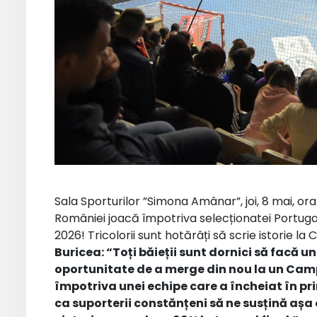
Sala Sporturilor ”Simona Amânar”, joi, 8 mai, or
României joacă împotriva selecționatei Portugal
2026! Tricolorii sunt hotărâți să scrie istorie la
Buricea: “Toți băieții sunt dornici să facă 
oportunitate de a merge din nou la un Ca
împotriva unei echipe care a încheiat în p
ca suporterii constănțeni să ne susțină așa 