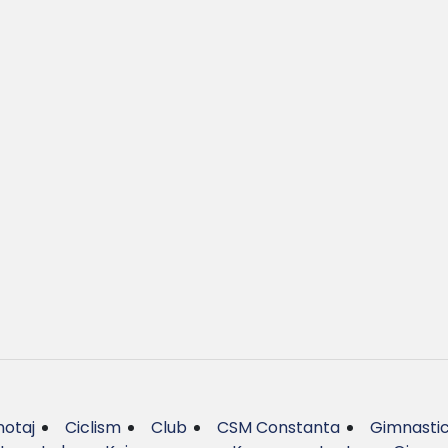
otaj
Ciclism
Club
CSM Constanta
Gimnasti