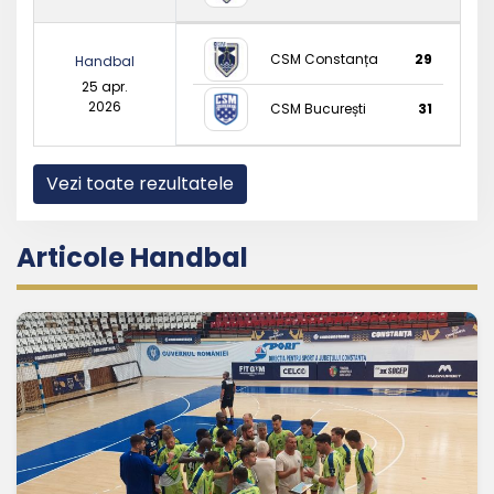
CSM Constanța
29
Handbal
25 apr.
2026
CSM București
31
Vezi toate rezultatele
Articole Handbal