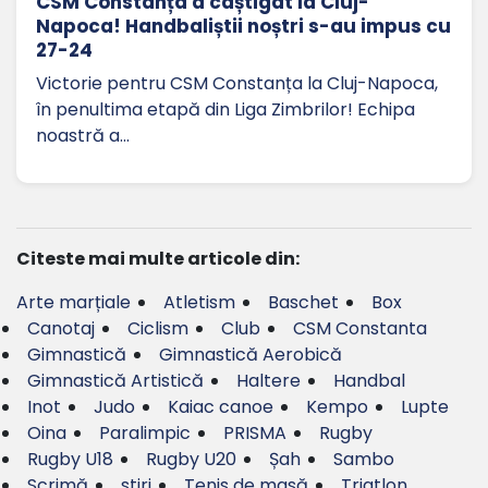
CSM Constanța a câștigat la Cluj-
Napoca! Handbaliștii noștri s-au impus cu
27-24
Victorie pentru CSM Constanța la Cluj-Napoca,
în penultima etapă din Liga Zimbrilor! Echipa
noastră a…
Citeste mai multe articole din:
Arte marțiale
Atletism
Baschet
Box
Canotaj
Ciclism
Club
CSM Constanta
Gimnastică
Gimnastică Aerobică
Gimnastică Artistică
Haltere
Handbal
Inot
Judo
Kaiac canoe
Kempo
Lupte
Oina
Paralimpic
PRISMA
Rugby
Rugby U18
Rugby U20
Șah
Sambo
Scrimă
stiri
Tenis de masă
Triatlon