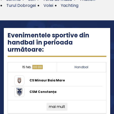
Turul Dobrogei
Volei
Yachting
Evenimentele sportive din
handbal în perioada
următoare:
15 feb.
00:00
Handbal
CS Minaur Baia Mare
CSM Constanța
mai mult