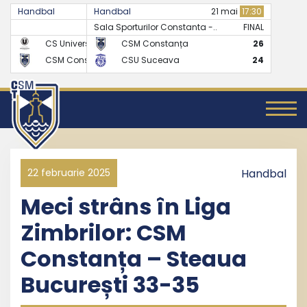
Handbal
Handbal
07 mai
17:30
21 mai
17:30
Sala Sporturilor Constanta -..
FINAL
FINAL
CS Universitatea Cluj
CSM Constanța
24
26
CSM Constanța
CSU Suceava
27
24
22 februarie 2025
Handbal
Meci strâns în Liga
Zimbrilor: CSM
Constanța – Steaua
București 33-35