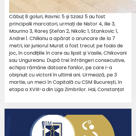
Căbuț 8 goluri, Ravnic 5 și Szasz 5 au fost
principalii marcatori, urmați de Nistor 4, Ilie 3,
Mourino 3, Rareș Ștefan 2, Nikolic 1, Stankovic 1,
Andrei 1. Chilianu a apărat o aruncare de la 7
metri, iar juniorul Murat a fost trecut pe foaia de
joc, în condițiile în care au lipsit și Vasile, Chikovani
sau Ungureanu. După trei înfrângeri consecutive,
echipa rămâne datoare fanilor, pe care i-a
obișnuit cu victorii în ultimii ani. Urmează, pe 3
martie, un meci în Capitală cu CSM București, în
etapa a XVIII-a din Liga Zimbrilor. Hai, Constanța!