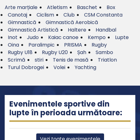
Arte marțiale
Atletism
Baschet
Box
Canotaj
Ciclism
Club
CSM Constanta
Gimnastică
Gimnastică Aerobică
Gimnastică Artistică
Haltere
Handbal
Inot
Judo
Kaiac canoe
Kempo
Lupte
Oina
Paralimpic
PRISMA
Rugby
Rugby U18
Rugby U20
Șah
Sambo
Scrimă
stiri
Tenis de masă
Triatlon
Turul Dobrogei
Volei
Yachting
Evenimentele sportive din
lupte în perioada următoare:
Vezi toate evenimentele