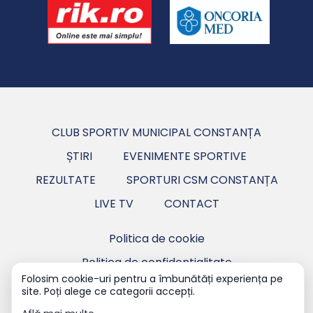
CLUB SPORTIV MUNICIPAL CONSTANȚA
ȘTIRI
EVENIMENTE SPORTIVE
REZULTATE
SPORTURI CSM CONSTANȚA
LIVE TV
CONTACT
Politica de cookie
Politica de confidentialitate
Folosim cookie-uri pentru a îmbunătăți experiența pe
site. Poți alege ce categorii accepți.
Copyright ©2026 CSM Constanța - Club Sportiv
Municipal Constanța.