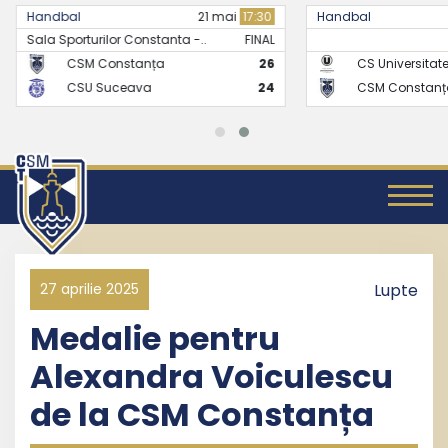
Handbal
21 mai
17:30
Handbal
Sala Sporturilor Constanta -..
FINAL
CSM Constanța
26
CS Universitate
CSU Suceava
24
CSM Constanț
27 aprilie 2025
Lupte
Medalie pentru
Alexandra Voiculescu
de la CSM Constanța