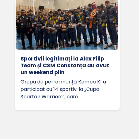
Sportivii legitimați la Alex Filip
Team și CSM Constanța au avut
un weekend plin
Grupa de performanță Kempo K1 a
participat cu 14 sportivi la „Cupa
Spartan Warriors”, care…