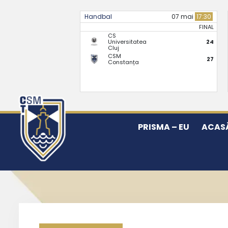
Handbal
07 mai
17:30
FINAL
CS
Universitatea
24
Cluj
CSM
27
Constanța
PRISMA – EU
ACAS