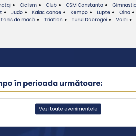
otaj
Ciclism
Club
CSM Constanta
Gimnasti
t
Judo
Kaiac canoe
Kempo
Lupte
Oina
Tenis de masă
Triatlon
Turul Dobrogei
Volei
mpo în perioada următoare:
Vezi toate evenimentele