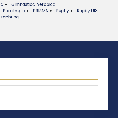
că
Gimnastică Aerobică
Paralimpic
PRISMA
Rugby
Rugby U18
Yachting