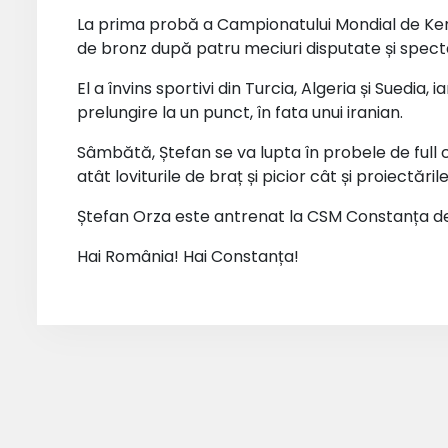
La prima probă a Campionatului Mondial de Kem
de bronz după patru meciuri disputate și spect
El a învins sportivi din Turcia, Algeria și Suedia, 
prelungire la un punct, în fata unui iranian.
Sâmbătă, Ștefan se va lupta în probele de ful
atât loviturile de braț și picior cât și proiectările 
Ștefan Orza este antrenat la CSM Constanța de 
Hai România! Hai Constanța!