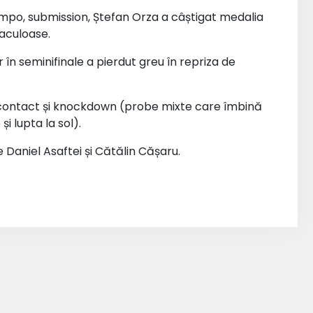
po, submission, Ștefan Orza a câștigat medalia
aculoase.
iar în seminifinale a pierdut greu în repriza de
l contact și knockdown (probe mixte care îmbină
și lupta la sol).
Daniel Asaftei și Cătălin Cășaru.