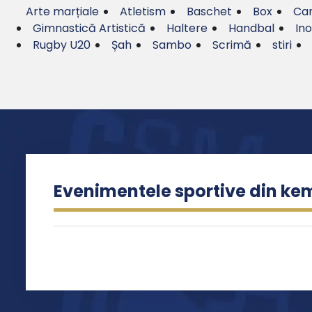
Arte marțiale
Atletism
Baschet
Box
Can
Gimnastică Artistică
Haltere
Handbal
Ino
Rugby U20
Șah
Sambo
Scrimă
stiri
Evenimentele sportive din ke