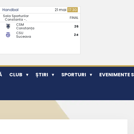
Handbal
21 mai
17:30
Sala Sporturilor
FINAL
Constanta -..
CSM
26
Constanța
CSU
24
Suceava
Ă
CLUB
ȘTIRI
SPORTURI
EVENIMENTE 