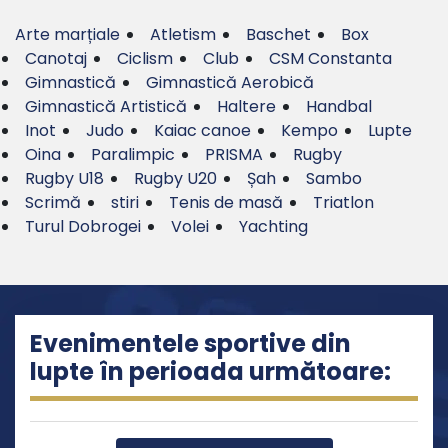
Arte marțiale
Atletism
Baschet
Box
Canotaj
Ciclism
Club
CSM Constanta
Gimnastică
Gimnastică Aerobică
Gimnastică Artistică
Haltere
Handbal
Inot
Judo
Kaiac canoe
Kempo
Lupte
Oina
Paralimpic
PRISMA
Rugby
Rugby U18
Rugby U20
Șah
Sambo
Scrimă
stiri
Tenis de masă
Triatlon
Turul Dobrogei
Volei
Yachting
Evenimentele sportive din
lupte în perioada următoare: