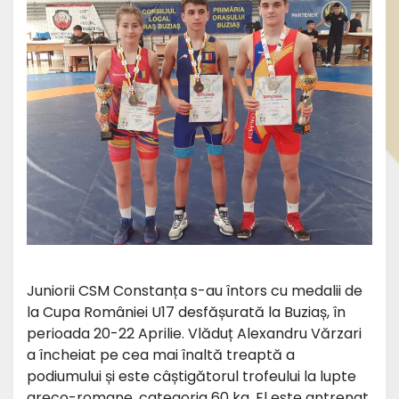
Juniorii CSM Constanța s-au întors cu medalii de
la Cupa României U17 desfășurată la Buziaș, în
perioada 20-22 Aprilie. Vlăduț Alexandru Vărzari
a încheiat pe cea mai înaltă treaptă a
podiumului și este câștigătorul trofeului la lupte
greco-romane, categoria 60 kg. El este antrenat