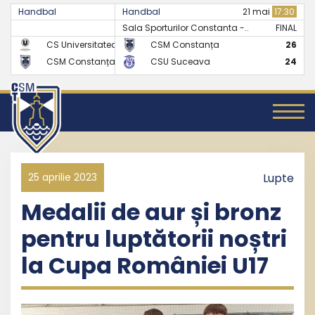
Handbal
Handbal
07 mai
17:30
21 mai
17:30
Sala Sporturilor Constanta -..
FINAL
FINAL
CS Universitatea Cluj
CSM Constanța
24
26
CSM Constanța
CSU Suceava
27
24
25 aprilie 2023
Lupte
Medalii de aur și bronz
pentru luptătorii noștri
la Cupa României U17