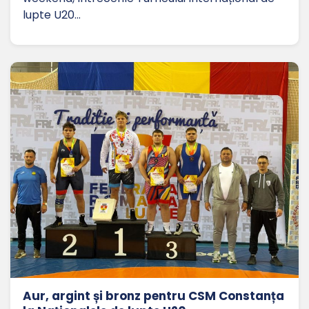
lupte U20…
Aur, argint și bronz pentru CSM Constanța