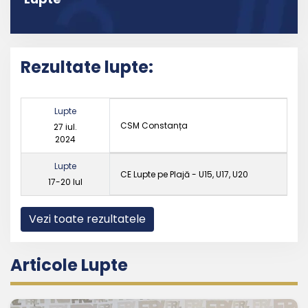
Rezultate lupte:
Lupte
CSM Constanța
27 iul.
2024
Lupte
CE Lupte pe Plajă - U15, U17, U20
17-20 Iul
Vezi toate rezultatele
Articole Lupte