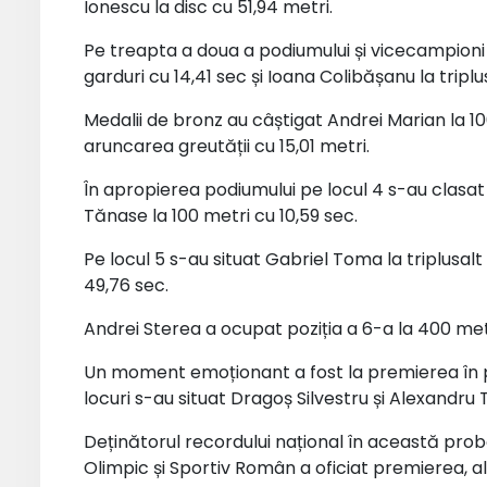
Ionescu la disc cu 51,94 metri.
Pe treapta a doua a podiumului și vicecampioni 
garduri cu 14,41 sec și Ioana Colibășanu la triplu
Medalii de bronz au câștigat Andrei Marian la 10
aruncarea greutății cu 15,01 metri.
În apropierea podiumului pe locul 4 s-au clasat C
Tănase la 100 metri cu 10,59 sec.
Pe locul 5 s-au situat Gabriel Toma la triplusalt 
49,76 sec.
Andrei Sterea a ocupat poziția a 6-a la 400 met
Un moment emoționant a fost la premierea în p
locuri s-au situat Dragoș Silvestru și Alexandr
Deținătorul recordului național în această prob
Olimpic și Sportiv Român a oficiat premierea, al