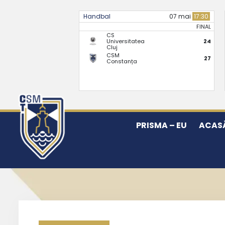
Handbal
07 mai
17:30
FINAL
CS
Universitatea
24
Cluj
CSM
27
Constanța
PRISMA – EU
ACAS