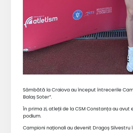
Sâmbătă la Craiova au început întrecerile Cam
Balaș Soter”.
În prima zi, atleții de la CSM Constanța au avut 
podium.
Campioni naționali au devenit Dragoș Silvestru î