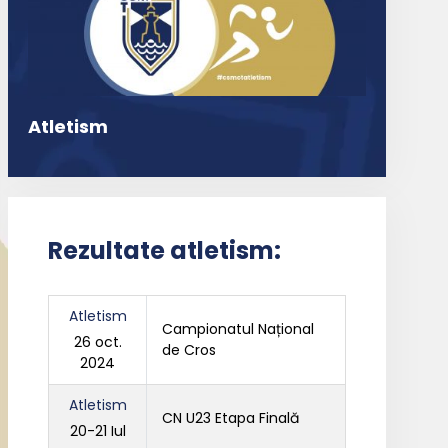
Atletism
Rezultate atletism:
Atletism
Campionatul Național
26 oct.
de Cros
2024
Atletism
CN U23 Etapa Finală
20-21 Iul