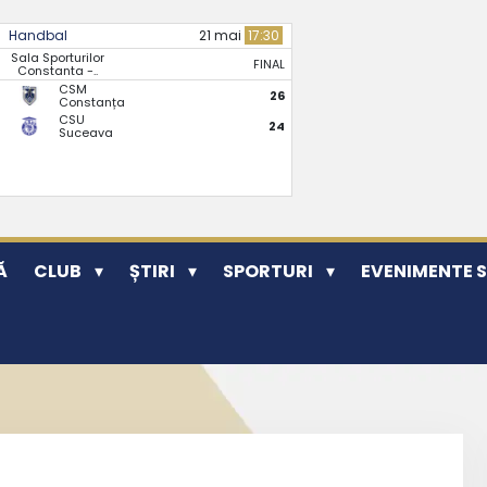
Handbal
21 mai
17:30
Sala Sporturilor
FINAL
Constanta -..
CSM
26
Constanța
CSU
24
Suceava
Ă
CLUB
ȘTIRI
SPORTURI
EVENIMENTE 