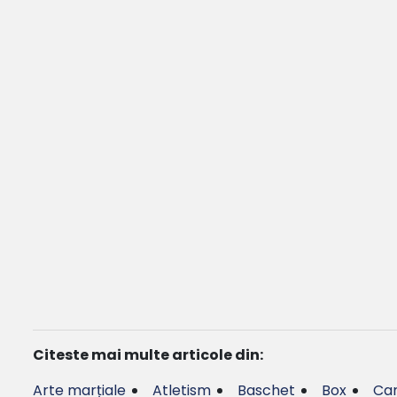
Citeste mai multe articole din:
Arte marțiale
Atletism
Baschet
Box
Can