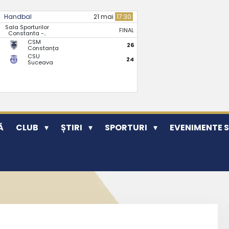
Handbal
21 mai
17:30
Sala Sporturilor
FINAL
Constanta -..
CSM
26
Constanța
CSU
24
Suceava
Ă
CLUB
ȘTIRI
SPORTURI
EVENIMENTE 