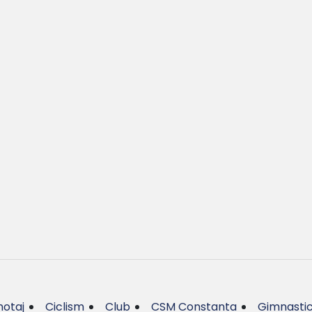
otaj
Ciclism
Club
CSM Constanta
Gimnasti