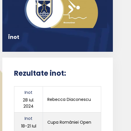
Înot
Rezultate inot:
Inot
Rebecca Diaconescu
28 iul.
2024
Inot
Cupa României Open
18-21 Iul