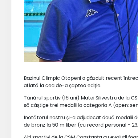
Bazinul Olimpic Otopeni a găzduit recent întrece
aflată la cea de-a șaptea ediție.
Tânărul sportiv (16 ani) Matei Silivestru de la 
să câștige trei medalii la categoria A (open: senio
Înotătorul nostru și-a adjudecat două medalii de 
de bronz la 50 m liber (cu record personal – 23
Alți sportivi de la CSM Constanța cu evoluții fo