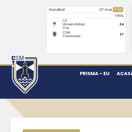
Handbal
07 mai
17:30
FINAL
CS
Universitatea
24
Cluj
CSM
27
Constanța
PRISMA – EU
ACAS