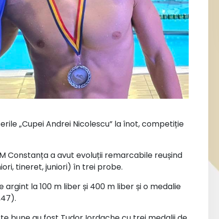
rile „Cupei Andrei Nicolescu” la înot, competiție
CSM Constanța a avut evoluții remarcabile reușind
ri, tineret, juniori) în trei probe.
argint la 100 m liber și 400 m liber și o medalie
,47).
arte bune au fost Tudor Iordache cu trei medalii de