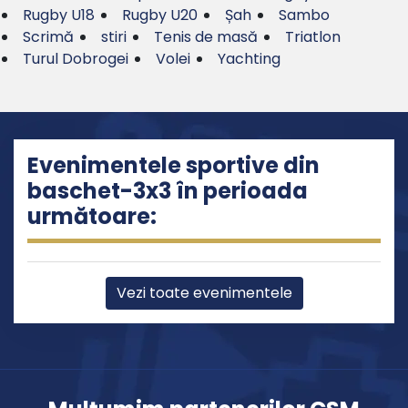
Rugby U18
Rugby U20
Șah
Sambo
Scrimă
stiri
Tenis de masă
Triatlon
Turul Dobrogei
Volei
Yachting
Evenimentele sportive din
baschet-3x3 în perioada
următoare:
Vezi toate evenimentele