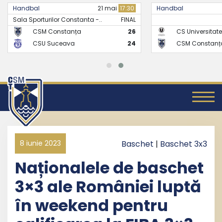
Handbal
21 mai
17:30
Handbal
Sala Sporturilor Constanta -..
FINAL
CSM Constanța
26
CS Universitate
CSU Suceava
24
CSM Constanț
8 iunie 2023
Baschet
|
Baschet 3x3
Naționalele de baschet
3×3 ale României luptă
în weekend pentru