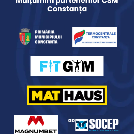
Mulțumim partenerilor CSM
Constanța