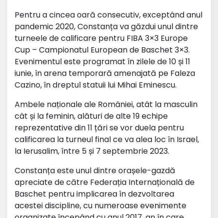
Pentru a cincea oară consecutiv, exceptând anul
pandemic 2020, Constanța va găzdui unul dintre
turneele de calificare pentru FIBA 3×3 Europe
Cup – Campionatul European de Baschet 3×3.
Evenimentul este programat în zilele de 10 și 11
iunie, în arena temporară amenajată pe Faleza
Cazino, în dreptul statuii lui Mihai Eminescu.
Ambele naționale ale României, atât la masculin
cât și la feminin, alături de alte 19 echipe
reprezentative din 11 țări se vor duela pentru
calificarea la turneul final ce va alea loc în Israel,
la Ierusalim, între 5 și 7 septembrie 2023.
Constanța este unul dintre orașele-gazdă
apreciate de către Federația Internațională de
Baschet pentru implicarea în dezvoltarea
acestei discipline, cu numeroase evenimente
organizate începând cu anul 2017, an în care