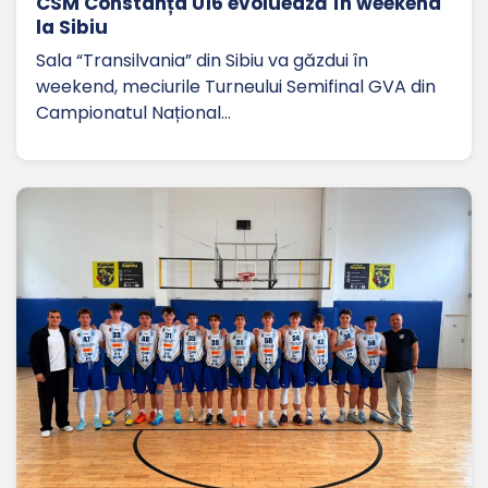
CSM Constanța U16 evoluează în weekend
la Sibiu
Sala “Transilvania” din Sibiu va găzdui în
weekend, meciurile Turneului Semifinal GVA din
Campionatul Național…