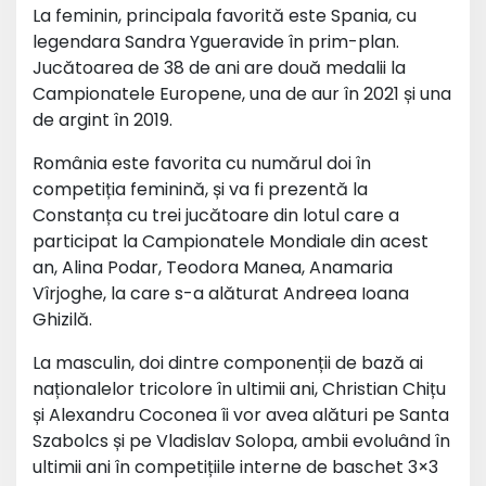
La feminin, principala favorită este Spania, cu
legendara Sandra Ygueravide în prim-plan.
Jucătoarea de 38 de ani are două medalii la
Campionatele Europene, una de aur în 2021 și una
de argint în 2019.
România este favorita cu numărul doi în
competiția feminină, și va fi prezentă la
Constanța cu trei jucătoare din lotul care a
participat la Campionatele Mondiale din acest
an, Alina Podar, Teodora Manea, Anamaria
Vîrjoghe, la care s-a alăturat Andreea Ioana
Ghizilă.
La masculin, doi dintre componenții de bază ai
naționalelor tricolore în ultimii ani, Christian Chițu
și Alexandru Coconea îi vor avea alături pe Santa
Szabolcs și pe Vladislav Solopa, ambii evoluând în
ultimii ani în competițiile interne de baschet 3×3