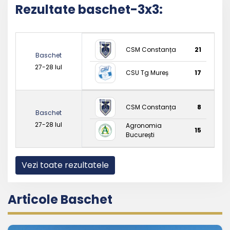
Rezultate baschet-3x3:
CSM Constanța
21
Baschet
27-28 Iul
CSU Tg Mureș
17
CSM Constanța
8
Baschet
27-28 Iul
Agronomia
15
București
Vezi toate rezultatele
Articole Baschet