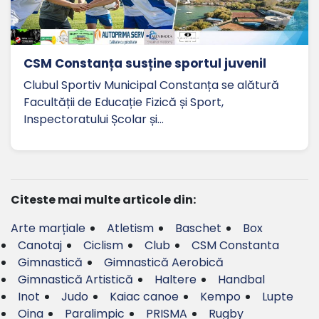
CSM Constanța susține sportul juvenil
Clubul Sportiv Municipal Constanța se alătură
Facultății de Educație Fizică și Sport,
Inspectoratului Școlar și…
Citeste mai multe articole din:
Arte marțiale
Atletism
Baschet
Box
Canotaj
Ciclism
Club
CSM Constanta
Gimnastică
Gimnastică Aerobică
Gimnastică Artistică
Haltere
Handbal
Inot
Judo
Kaiac canoe
Kempo
Lupte
Oina
Paralimpic
PRISMA
Rugby