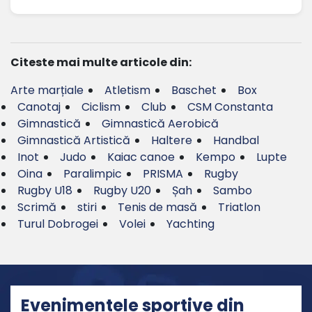
Citeste mai multe articole din:
Arte marțiale
Atletism
Baschet
Box
Canotaj
Ciclism
Club
CSM Constanta
Gimnastică
Gimnastică Aerobică
Gimnastică Artistică
Haltere
Handbal
Inot
Judo
Kaiac canoe
Kempo
Lupte
Oina
Paralimpic
PRISMA
Rugby
Rugby U18
Rugby U20
Șah
Sambo
Scrimă
stiri
Tenis de masă
Triatlon
Turul Dobrogei
Volei
Yachting
Evenimentele sportive din