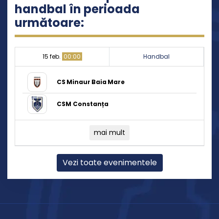
handbal în perioada
următoare:
15 feb.
00:00
Handbal
CS Minaur Baia Mare
CSM Constanța
mai mult
Vezi toate evenimentele