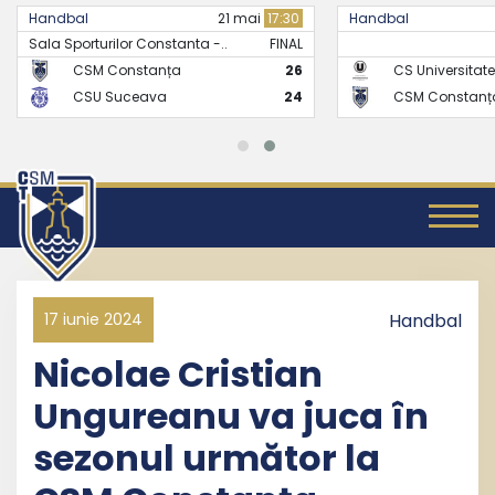
Handbal
21 mai
17:30
Handbal
Sala Sporturilor Constanta -..
FINAL
CSM Constanța
26
CS Universitate
CSU Suceava
24
CSM Constanț
17 iunie 2024
Handbal
Nicolae Cristian
Ungureanu va juca în
sezonul următor la