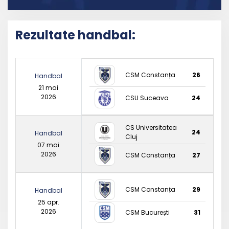
Rezultate handbal:
CSM Constanța
26
Handbal
21 mai
2026
CSU Suceava
24
CS Universitatea
24
Handbal
Cluj
07 mai
2026
CSM Constanța
27
CSM Constanța
29
Handbal
25 apr.
2026
CSM București
31