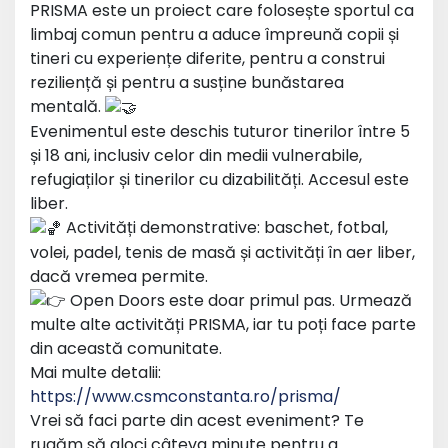
PRISMA este un proiect care folosește sportul ca
limbaj comun pentru a aduce împreună copii și
tineri cu experiențe diferite, pentru a construi
reziliență și pentru a susține bunăstarea
mentală.
Evenimentul este deschis tuturor tinerilor între 5
și 18 ani, inclusiv celor din medii vulnerabile,
refugiaților și tinerilor cu dizabilități. Accesul este
liber.
Activități demonstrative: baschet, fotbal,
volei, padel, tenis de masă și activități în aer liber,
dacă vremea permite.
Open Doors este doar primul pas. Urmează
multe alte activități PRISMA, iar tu poți face parte
din această comunitate.
Mai multe detalii:
https://www.csmconstanta.ro/prisma/
Vrei să faci parte din acest eveniment? Te
rugăm să aloci câteva minute pentru a