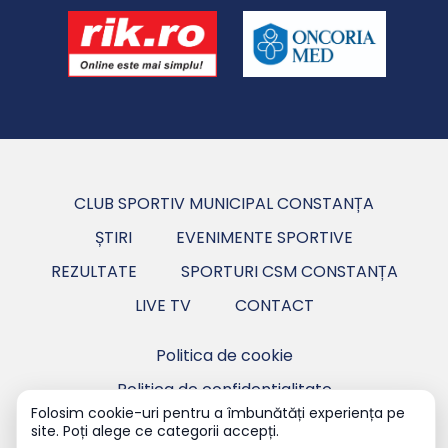
CLUB SPORTIV MUNICIPAL CONSTANȚA
ȘTIRI
EVENIMENTE SPORTIVE
REZULTATE
SPORTURI CSM CONSTANȚA
LIVE TV
CONTACT
Politica de cookie
Politica de confidentialitate
Folosim cookie-uri pentru a îmbunătăți experiența pe
site. Poți alege ce categorii accepți.
Copyright ©2026 CSM Constanța - Club Sportiv