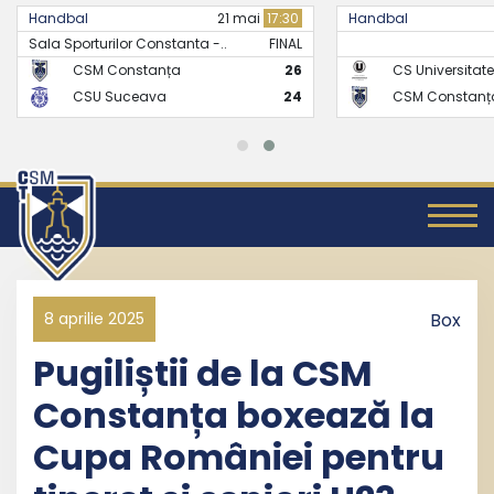
Handbal
21 mai
17:30
Handbal
Sala Sporturilor Constanta -..
FINAL
CSM Constanța
26
CS Universitate
CSU Suceava
24
CSM Constanț
8 aprilie 2025
Box
Pugiliștii de la CSM
Constanța boxează la
Cupa României pentru