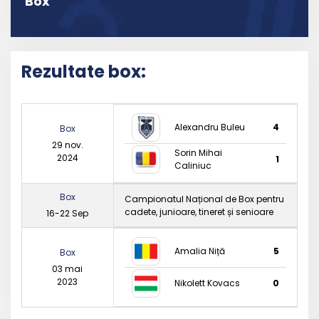
Box
Rezultate box:
Alexandru Buleu
4
Box
29 nov.
Sorin Mihai
2024
1
Caliniuc
Box
Campionatul Național de Box pentru
cadete, junioare, tineret și senioare
16-22 Sep
Amalia Niță
5
Box
03 mai
2023
Nikolett Kovacs
0