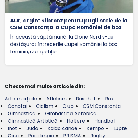
Aur, argint și bronz pentru pugilistele de la
CSM Constanța la Cupa României de box
În această săptămână, la Eforie Nord s-au
desfășurat întrecerile Cupei României la box
feminin, competiție…
Citeste mai multe articole din:
Arte marțiale
Atletism
Baschet
Box
Canotaj
Ciclism
Club
CSM Constanta
Gimnastică
Gimnastică Aerobică
Gimnastică Artistică
Haltere
Handbal
Inot
Judo
Kaiac canoe
Kempo
Lupte
Oina
Paralimpic
PRISMA
Rugby