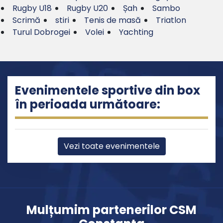
Rugby U18
Rugby U20
Șah
Sambo
Scrimă
stiri
Tenis de masă
Triatlon
Turul Dobrogei
Volei
Yachting
Evenimentele sportive din box
în perioada următoare:
Vezi toate evenimentele
Mulțumim partenerilor CSM