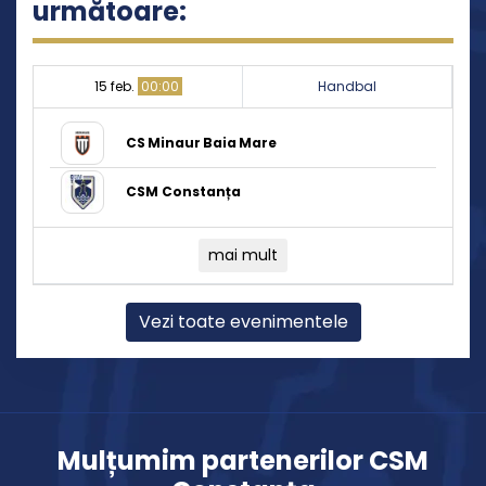
următoare:
15 feb.
00:00
Handbal
CS Minaur Baia Mare
CSM Constanța
mai mult
Vezi toate evenimentele
Mulțumim partenerilor CSM