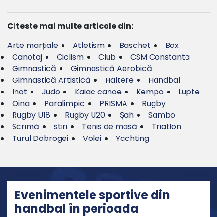
Citeste mai multe articole din:
Arte marțiale
Atletism
Baschet
Box
Canotaj
Ciclism
Club
CSM Constanta
Gimnastică
Gimnastică Aerobică
Gimnastică Artistică
Haltere
Handbal
Inot
Judo
Kaiac canoe
Kempo
Lupte
Oina
Paralimpic
PRISMA
Rugby
Rugby U18
Rugby U20
Șah
Sambo
Scrimă
stiri
Tenis de masă
Triatlon
Turul Dobrogei
Volei
Yachting
Evenimentele sportive din
handbal în perioada