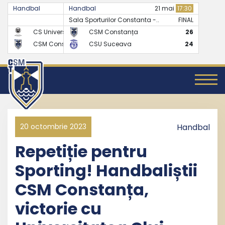
Handbal
Handbal
07 mai
17:30
21 mai
17:30
Sala Sporturilor Constanta -..
FINAL
FINAL
CS Universitatea Cluj
CSM Constanța
24
26
CSM Constanța
CSU Suceava
27
24
20 octombrie 2023
Handbal
Repetiție pentru
Sporting! Handbaliștii
CSM Constanța,
victorie cu