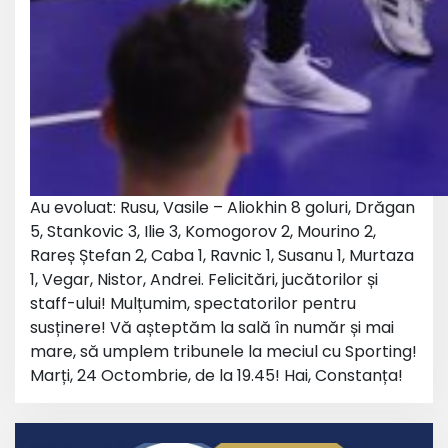
Au evoluat: Rusu, Vasile – Aliokhin 8 goluri, Drăgan
5, Stankovic 3, Ilie 3, Komogorov 2, Mourino 2,
Rareș Ștefan 2, Caba 1, Ravnic 1, Susanu 1, Murtaza
1, Vegar, Nistor, Andrei. Felicitări, jucătorilor și
staff-ului! Mulțumim, spectatorilor pentru
susținere! Vă așteptăm la sală în număr și mai
mare, să umplem tribunele la meciul cu Sporting!
Marți, 24 Octombrie, de la 19.45! Hai, Constanța!