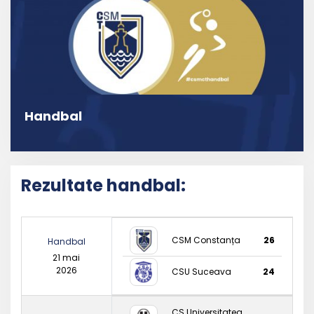
Handbal
Rezultate handbal:
CSM Constanța
26
Handbal
21 mai
2026
CSU Suceava
24
CS Universitatea