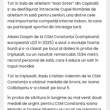
Tot în Sala de atletism “Ioan Soter” din Capitală
s-au desfășurat întrecerile Cupei României de
atletism în sală pentru seniori, una dintre cele
mai importante competiții interne indoor, la care
au participat sportivi din întreaga țară.
Alexia Dospin de la CSM Constanța (campioană
europeană U23 în 2025) a avut o evoluție foarte
bună și s-a clasat pe locul al doilea în proba de
triplusalt, cu un rezultat remarcabil, 13,94 metri,
record personal de sală, care îi aduce un salt în
topul mondial.
Tot la triplusalt, Radu Cristian Valentin de la CSM
Constanța a obținut medalia de bronz, iar Ioana
Colibășanu s-a clasat pe locul 5.
În proba de săritura în lungime au mai venit două
medalii de argint pentru CSM Constanța, Ioana
Manoliu și Dragoș Silvestru au urcat pe treapta a