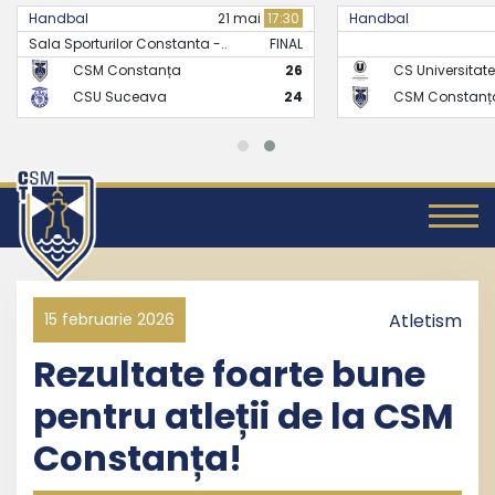
Handbal
21 mai
17:30
Handbal
Sala Sporturilor Constanta -..
FINAL
CSM Constanța
26
CS Universitate
CSU Suceava
24
CSM Constanț
15 februarie 2026
Atletism
Rezultate foarte bune
pentru atleții de la CSM
Constanța!