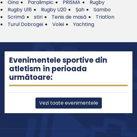
Oina
Paralimpic
PRISMA
Rugby
Rugby U18
Rugby U20
Șah
Sambo
Scrimă
stiri
Tenis de masă
Triatlon
Turul Dobrogei
Volei
Yachting
Evenimentele sportive din
atletism în perioada
următoare:
Vezi toate evenimentele