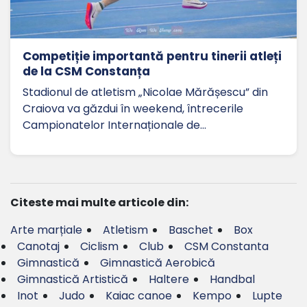
Competiție importantă pentru tinerii atleți
de la CSM Constanța
Stadionul de atletism „Nicolae Mărășescu” din
Craiova va găzdui în weekend, întrecerile
Campionatelor Internaționale de…
Citeste mai multe articole din:
Arte marțiale
Atletism
Baschet
Box
Canotaj
Ciclism
Club
CSM Constanta
Gimnastică
Gimnastică Aerobică
Gimnastică Artistică
Haltere
Handbal
Inot
Judo
Kaiac canoe
Kempo
Lupte